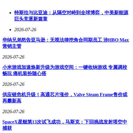
期，他读完《乔布斯传》后，便立志要创办一家伟大的To C公
司。在清华、伯克利、斯坦福的求学过程中，他一直深耕机器
特斯拉与比亚迪：从隔空对峙到全球博弈，中美新能源
人强化学习方向，梦想着将机器人送入千家万户。他理想中的
巨头竞逐新篇章
家庭机器人，虽非无所不能，但能完成上一代机器人无法完成
的复杂任务，如更精细的清洁工作和有条理地完成洗衣收纳等
2026-07-26
长序列、多步骤任务。在他看来，这种创业方向的选择不仅带
有强烈的审美追求，更蕴含着深远的影响力。泛化性的本质是
华纳兄弟怒告亚马逊：无视法律挖角合同期员工 涉HBO Max
用最简洁优雅的模型解决人类复杂的生活问题，将AI真正转
营销主管
化为生产力。
2026-07-26
从商业角度来看，切入To C家庭场景也是许华哲的理性选择。
小米游戏加速焕新升级为游戏空间：一键收纳游戏 专属调校
他认为，当前大量机器人厂商将人形机器人送进工厂，完成传
畅玩 痛机装扮随心搭
统机械臂就能胜任的工作，本质上是在用新的人形做旧时代的
事情，机器人未能发挥出真正的通用性。而家庭场景任务比工
2026-07-26
厂场景更混乱随机，且数据丰富，是训练通用模型的最佳土
壤。真正的AGI应该在家庭场景中诞生和运用。
供应链危机升级！高通芯片涨价，Valve Steam Frame售价或
再攀新高
为了追赶时机，「破壳机器人」在创业短短一个月内就完成了
融资、核心团队组建、具身模型训练和硬件迭代等多项工作。
2026-07-26
据悉，该公司近期完成了数千万美元的天使轮融资，由云启资
SpaceX星舰第13次试飞成功，马斯克：下回挑战发射塔空中
本领投，顺为资本、弘晖基金等一线美元基金，小米战投、星
捕获
海图等知名产业方，以及BV百度风投、英诺天使基金、水木