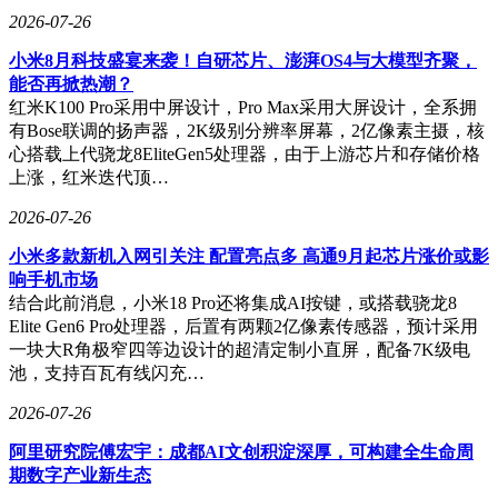
清华校友种子基金、东方嘉富等一线市场化基金纷纷支持。快
2026-07-26
速获得资本青睐，得益于许华哲在关键技术路线上的独特选
择。
小米8月科技盛宴来袭！自研芯片、澎湃OS4与大模型齐聚，
能否再掀热潮？
在关键技术路线方面，许华哲放弃了行业主流的VLA（视觉-
红米K100 Pro采用中屏设计，Pro Max采用大屏设计，全系拥
语言-动作）基座模型方案，转而构建一种能直接输入和输
有Bose联调的扬声器，2K级别分辨率屏幕，2亿像素主摄，核
出“视频-动作”的世界模型。在模型结构上，他提出了独特
心搭载上代骁龙8EliteGen5处理器，由于上游芯片和存储价格
的“UAG架构”，用并联式预训练替代过去的瀑布式级联，并
上涨，红米迭代顶…
将强化学习贯穿预训练与部署全过程，实现了训练效率的五倍
提升。在数据与硬件层面，他通过UMI、外骨骼和第一人称视
2026-07-26
角三层方案采集高质量数据，形成从任务定义到数据、模型、
小米多款新机入网引关注 配置亮点多 高通9月起芯片涨价或影
本体的闭环迭代。据许华哲透露，「破壳机器人」第一代32B
响手机市场
参数规模的具身世界模型已完成首轮训练，正处于数据迭代的
结合此前消息，小米18 Pro还将集成AI按键，或搭载骁龙8
关键爬坡期。在硬件层面，为数据采集量身定制的手套硬件已
Elite Gen6 Pro处理器，后置有两颗2亿像素传感器，预计采用
迭代了五六个版本。
一块大R角极窄四等边设计的超清定制小直屏，配备7K级电
在接受采访时，许华哲分享了他离开「星海图」创立新公司的
池，支持百瓦有线闪充…
原因。他表示，内心一直渴望做一些To C的、真正泛化的通用
2026-07-26
机器人。虽然2023年加入星海图时也考虑过直接创业，但当时
刚从美国回来，在叉院工作才一年左右，要兼顾教职和创业挑
阿里研究院傅宏宇：成都AI文创积淀深厚，可构建全生命周
战很大。加入优秀团队做联创是更稳妥的选择，且星海图的宣
期数字产业新生态
传理念与他的部分想法吻合。如今，新公司虽成立仅一个月，