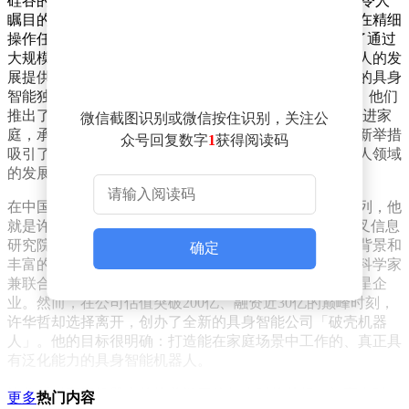
硅谷的具身智能公司Generalist AI在GEN-1模型上取得了令人
瞩目的成果。当他们为机器人输入海量数据后，机器人在精细
操作任务上的成功率从64%飙升至99%。这一数据验证了通过
大规模数据训练提升机器人性能的可行性，为家庭机器人的发
展提供了重要的技术支撑。与此同时，硅谷另一家当红的具身
智能独角兽公司Sunday Robotics也在积极布局家庭场景。他们
推出了Umi手套数据采集方案，并直接将机器人Memo送进家
微信截图识别或微信按住识别，关注公
庭，承担起收拾餐桌、冲咖啡、叠衣服等家务。这一创新举措
众号回复数字
1
获得阅读码
吸引了大量资本的关注和押注，进一步推动了家庭机器人领域
的发展。
在中国，一位熟悉的面孔也加入了家庭机器人创业的行列，他
就是许华哲。作为“伯克利归国四子之一”和清华大学交叉信息
研究院助理教授，许华哲在机器人领域有着深厚的学术背景和
确定
丰富的实践经验。2023年，他加入「星海图」担任首席科学家
兼联合创始人，助力该公司成为中国具身智能领域的明星企
业。然而，在公司估值突破200亿、融资近30亿的巅峰时刻，
许华哲却选择离开，创办了全新的具身智能公司「破壳机器
人」。他的目标很明确：打造能在家庭场景中工作的、真正具
有泛化能力的具身智能机器人。
许华哲对家庭机器人的执着源于他年少时的梦想。初高中时
更多
热门内容