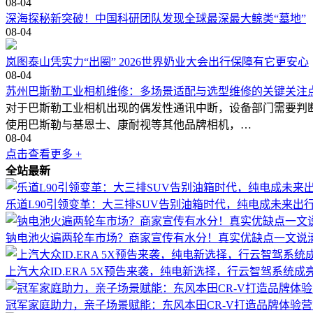
08-04
深海探秘新突破！中国科研团队发现全球最深最大鲸类“墓地”
08-04
岚图泰山凭实力“出圈” 2026世界奶业大会出行保障有它更安心
08-04
苏州巴斯勒工业相机维修：多场景适配与选型维修的关键关注
对于巴斯勒工业相机出现的偶发性通讯中断，设备部门需要判
使用巴斯勒与基恩士、康耐视等其他品牌相机，…
08-04
点击查看更多 +
全站最新
乐道L90引领变革：大三排SUV告别油箱时代，纯电成未来出
钠电池火遍两轮车市场？商家宣传有水分！真实优缺点一文说
上汽大众ID.ERA 5X预告来袭，纯电新选择，行云智驾系统成
冠军家庭助力，亲子场景赋能：东风本田CR-V打造品牌体验