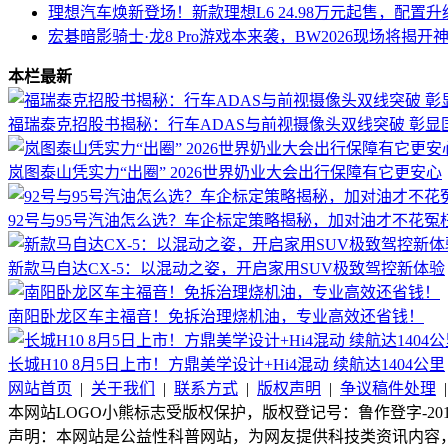
理想汽车焕新登场！新款理想L6 24.98万元起售，配置
宏碁暗影骑士·龙8 Pro游戏本来袭，BW2026现场将揭开
本栏最新
福瑞泰克招股书揭秘：行车ADAS与前视摄像头双线突破 彰显
岚图泰山凭实力“出圈” 2026世界奶业大会出行保障有它更安心
92号与95号汽油怎么选？车企标定策略揭秘，加对油才不花冤
新款马自达CX-5：以混动之姿，开启家用SUV极致驾控新体验
南阳卧龙区车主福音！免拆治理烧机油，专业高效还省钱！
长城H10 8月5日上市！方鼎美学设计+Hi4混动 续航达1404公里
网站首页
|
关于我们
|
联系方式
|
版权声明
|
争议稿件处理
本网站LOGO小熊标志受版权保护，版权登记号：鲁作登字-2015-
声明：本网站是公益性科普网站，为网友提供科技类资讯内容