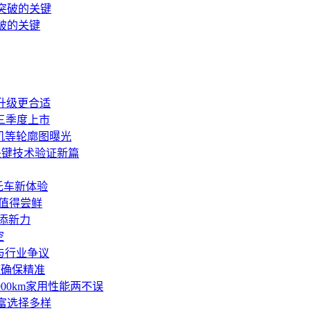
破的关键
用户升级更合适
三季度上市
机等轮廓图曝光
关键技术验证新篇
托车新体验
能值得尝鲜
再添新力
空
与行业争议
底确保精准
00km家用性能两不误
丰富选择多样