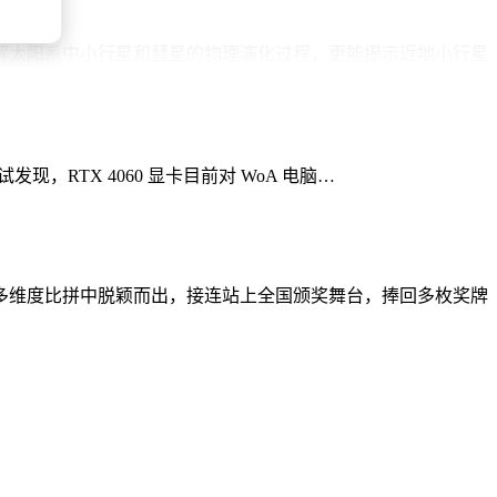
解太阳系中小行星和彗星的物理演化过程，更能揭示近地小行星
，人类将能够揭开更多太阳系的奥秘，更好地守护我们共同的家
测试发现，RTX 4060 显卡目前对 WoA 电脑…
多维度比拼中脱颖而出，接连站上全国颁奖舞台，捧回多枚奖牌