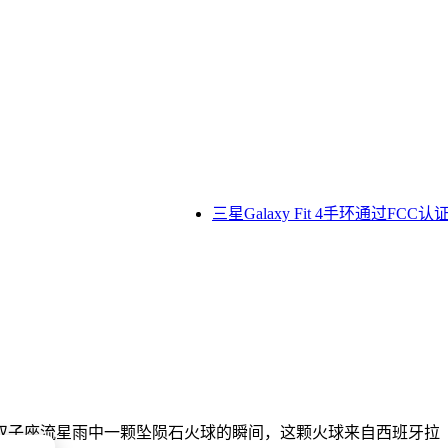
三星Galaxy Fit 4手环通过F
双子座流星雨中一颗坠陨石火球的瞬间，这颗火球来自西班牙拉