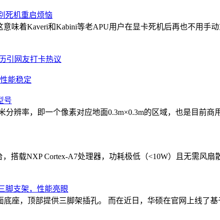
告别死机重启烦恼
这意味着Kaveri和Kabini等老APU用户在显卡死机后再也不
经历引网友打卡热议
0日元性能稳定
型号
米分辨率，即一个像素对应地面0.3m×0.3m的区域，也是目前
台，搭载NXP Cortex-A7处理器，功耗极低（<10W）且无
板搭配三脚支架，性能亮眼
顶部提供三脚架插孔。 而在近日，华硕在官网上线了基于同款面板的 