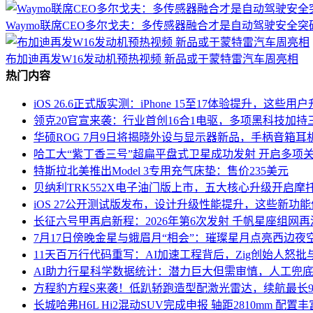
Waymo联席CEO多尔戈夫：多传感器融合才是自动驾驶安全突
布加迪再发W16发动机预热视频 新品或于蒙特雷汽车周亮相
热门内容
iOS 26.6正式版实测：iPhone 15至17体验提升，这些
领克20官宣来袭：行业首创16合1电驱，多项黑科技加持
华硕ROG 7月9日将揭晓外设与显示器新品，手柄音箱耳
哈工大“紫丁香三号”超扁平盘式卫星成功发射 开启多项
特斯拉北美推出Model 3专用充气床垫：售价235美元
贝纳利TRK552X电子油门版上市，五大核心升级开启摩
iOS 27公开测试版发布，设计升级性能提升，这些新功
长征六号甲再启新程：2026年第6次发射 千帆星座组网
7月17日傍晚金星与蛾眉月“相会”：璀璨星月点亮西边夜
11天百万行代码重写：AI加速工程背后，Zig创始人怒批
AI助力行星科学数据统计：潜力巨大但需审慎，人工兜
方程豹方程S来袭！低趴轿跑造型配激光雷达，续航最长9
长城哈弗H6L Hi2混动SUV完成申报 轴距2810mm 配置