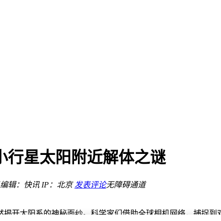
型号
化空间
Xcode开发
国产实力
回应
小行星太阳附近解体之谜
告别死机重启烦恼
经历引网友打卡热议
0日元性能稳定
编辑：快讯
IP：北京
发表评论
无障碍通道
型号
化空间
然揭开太阳系的神秘面纱。科学家们借助全球相机网络，捕捉到