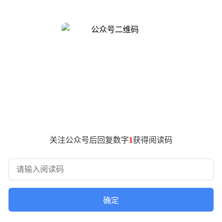
天文学研究增添了新篇章，更揭示了小行星在太阳附近解体的惊
记录着流星划过天际的轨迹。虽然电影和新闻常常聚焦于可能毁
渐揭开了太阳系中尘埃、小行星及彗星碎片的活动与演化规律。
拿大、日本、加利福尼亚及欧洲的全天空相机网络所收集的数百
星因过于靠近太阳而破碎的悲壮故事。
温，表层汽化并转化为带电气体，开始发光发热，形成我们所说
的尘埃或沙粒在瞬间消失无踪，留下短暂的绚烂。
系外围的寒冷天体，在经过太阳时释放出大量尘埃，形成其特有
关注公众号后回复数字
1
获得阅读码
态称为活跃状态。这种状态可能由太阳热量、小型撞击或小行星
小型撞击以及旋转解体等。
在彗尾或模糊区域。然而，流星雨也成为了寻找活跃天体的另一种
间内沿着其轨道散开，形成了壮观的流星群。
确定
比地球近五倍。根据这些流星进入地球大气层时的破裂方式，科