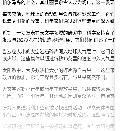
帕尔马岛的上空，其壮丽景象令人叹为观止。这一发现不仅为
每天夜晚，地球上的自动观星设备都在默默工作，它们等待并
说着太阳系的故事。科学家们通过对这些流星的深入研究，逐
近期，一项发表在天文学领域的研究中，科学家检索了来自加
发现与282颗流星的轨迹紧密相连，它们共同讲述了一颗小行
当沙粒大小的太空岩石碎片闯入地球大气层时，它们会瞬间升
或火球。这些物体以超过每秒15英里的速度冲入大气层，细小
太阳系中，大多数沙粒大小的碎片源自彗星——这些来自太阳
较近的物质，它们干燥且多岩石，与彗星截然不同。
天文学家将小行星或彗星在释放尘埃、气体或较大碎片时的状
原因；而对于小行星，其活动原因则复杂多样，包括热应力、
研究人员通常利用望远镜寻找这类活动，观察天体周围是否存
小行星3200法厄同释放的碎片流时形成的。这些碎片在长时
新发现的流星群沿着一条极端轨道运行，其与太阳的距离几乎