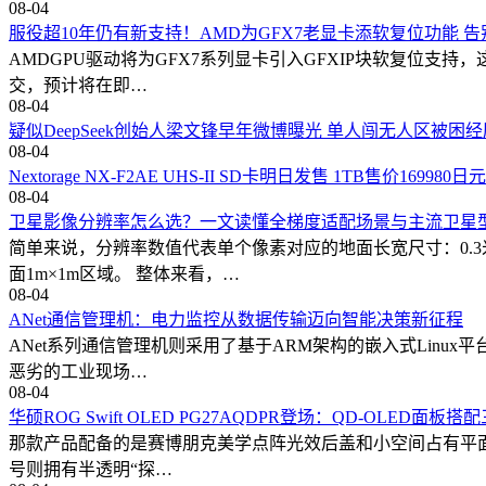
08-04
服役超10年仍有新支持！AMD为GFX7老显卡添软复位功能 
AMDGPU驱动将为GFX7系列显卡引入GFXIP块软复位支持，
交，预计将在即…
08-04
疑似DeepSeek创始人梁文锋早年微博曝光 单人闯无人区被困
08-04
Nextorage NX-F2AE UHS-II SD卡明日发售 1TB售价16998
08-04
卫星影像分辨率怎么选？一文读懂全梯度适配场景与主流卫星
简单来说，分辨率数值代表单个像素对应的地面长宽尺寸：0.3
面1m×1m区域。 整体来看，…
08-04
ANet通信管理机：电力监控从数据传输迈向智能决策新征程
ANet系列通信管理机则采用了基于ARM架构的嵌入式Linux平
恶劣的工业现场…
08-04
华硕ROG Swift OLED PG27AQDPR登场：QD-OLED面
那款产品配备的是赛博朋克美学点阵光效后盖和小空间占有平面底座，
号则拥有半透明“探…