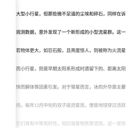
人过程。
灭地球的大型小行星，但那些微不足道的尘埃和碎石，同样在诉
万条流星观测数据，意外发现了一个新形成的小型流星群。这一
的流星。若物体更大，如巨石般，且亮度惊人，则被称为火流星
的彗尾。而小行星，则是早期太阳系形成时遗留下的、距离太阳
因旋转过快而解体等因素引发。对于彗星而言，冰的升华是主要
有效途径。每年12月中旬的双子座流星雨，便是地球穿过活跃
学家判断它们具有中等易碎性，但比彗星物质更坚固。这一发现