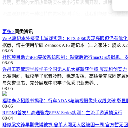
表明，强烈的太阳热量确实在使小行星表面开裂，烘烤出被困
流星观测作为一种独特的灵敏探测手段，让我们能够研究那些
的隐藏群体，对行星防御具有重要意义。
更多
>
同类资讯
尽管新流星雨的母小行星仍然难以捉摸，但科学家们并未放弃
WoA笔记本外接显卡游戏实测：RTX 4060表现亮眼但仍有优
园。
据悉，博主使用华硕 Zenbook A16 笔记本（IT之家注：骁龙 X2 
08-05
社区项目助力iPad突破系统限制：越狱后运行macOS虚拟机，支持
08-05
许昌工商管理学校学子全国无人机大赛斩获佳绩 展现科创实力
比赛期间，我校学子沉着冷静、稳定发挥，高质量完成固定翼
与荣誉证书，充分展现中职学子优秀职业素养…
08-05
福瑞泰克招股书揭秘：行车ADAS与前视摄像头双线突破 彰显
08-05
REDMI首发！高通骁龙8E5V Series实测：主流手游满帧运行
08-04
疑似梁文锋早期微博被扒 曾单人闯无人区被困一周 官方暂无