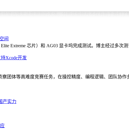
气体并导致其碎裂。
传统望远镜无法观测到的天体。分析这些碎片不仅有助于我们了
探索。未来，随着太空望远镜技术的不断进步，我们有理由相信
化空间
Elite Extreme 芯片）和 AG03 显卡坞完成测试。博主经过多次
Xcode开发
侦察团体等高难度竞赛任务，在操控精度、编程逻辑、团队协作
国产实力
回应