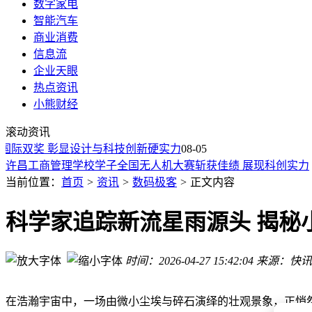
数字家电
智能汽车
商业消费
信息流
企业天眼
热点资讯
卫星影像分辨率怎么选？一文读懂全梯度适配场景与主流卫星
小熊财经
WoA笔记本外接显卡游戏实测：RTX 4060表现亮眼但仍有优
滚动资讯
社区项目助力iPad突破系统限制：越狱后运行macOS虚拟机，支持
获国际双奖 彰显设计与科技创新硬实力
08-05
许昌工商管理学校学子全国无人机大赛斩获佳绩 展现科创实力
福瑞泰克招股书揭秘：行车ADAS与前视摄像头双线突破 彰显
当前位置：
首页
>
资讯
>
数码极客
>
正文内容
REDMI首发！高通骁龙8E5V Series实测：主流手游满帧运行
疑似梁文锋早期微博被扒 曾单人闯无人区被困一周 官方暂无
科学家追踪新流星雨源头 揭秘
服役超10年仍有新支持！AMD为GFX7老显卡添软复位功能 
疑似DeepSeek创始人梁文锋早年微博曝光 单人闯无人区被困
Nextorage NX-F2AE UHS-II SD卡明日发售 1TB售价16998
时间：2026-04-27 15:42:04
来源：快讯
卫星影像分辨率怎么选？一文读懂全梯度适配场景与主流卫星
WoA笔记本外接显卡游戏实测：RTX 4060表现亮眼但仍有优
在浩瀚宇宙中，一场由微小尘埃与碎石演绎的壮观景象，正悄