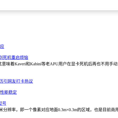
回应
告别死机重启烦恼
这意味着Kaveri和Kabini等老APU用户在显卡死机后再也不
经历引网友打卡热议
0日元性能稳定
型号
米分辨率，即一个像素对应地面0.3m×0.3m的区域，也是目前