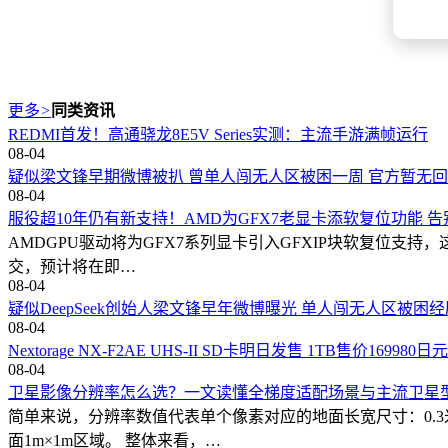
更多
>
同类资讯
REDMI首发！高通骁龙8E5V Series实测：主流手游满帧运行
08-04
疑似梁文锋早期微博被扒 曾单人闯无人区被困一周 官方暂无
08-04
服役超10年仍有新支持！AMD为GFX7老显卡添软复位功能 
AMDGPU驱动将为GFX7系列显卡引入GFXIP块软复位支持，
交，预计将在即…
08-04
疑似DeepSeek创始人梁文锋早年微博曝光 单人闯无人区被困
08-04
Nextorage NX-F2AE UHS-II SD卡明日发售 1TB售价16998
08-04
卫星影像分辨率怎么选？一文读懂全梯度适配场景与主流卫星
简单来说，分辨率数值代表单个像素对应的地面长宽尺寸：0.3
面1m×1m区域。 整体来看，…