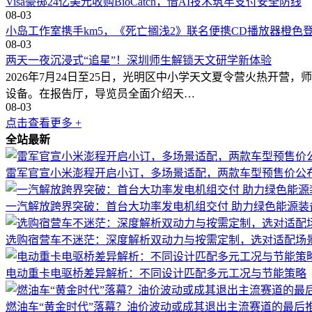
Visa豪掷24亿美元收购BioCatch，借AI技术筑牢支付安全防线
08-03
小岛工作室携手km5，《死亡搁浅2》联名便携CD播放器橙色
08-03
两天一夜沉浸式“追星”！深圳师生解锁天文研学新体验
2026年7月24日至25日，光明区中小学天文夏令营火热开
设备。在报告厅，导览员全面介绍天…
08-03
点击查看更多 +
全站最新
雷军官宣小米澎程开启小订，多场景适配，两款车型预售价公
一汽解放跨界突破：首台大功率发电机组交付 助力绿色能源装
选购宿营车不迷茫：深度解析双动力与按需定制，选对适配场
电动重卡电驱桥差异解析：不同设计匹配多元工况与节能策略
燃油车“黄金时代”落幕？油价波动或成其退出主流赛道的最后