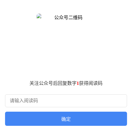
基于对大五座SUV用户“空间仍不好用、补能还要纠结”两大痛
道L80，为大五座SUV用户带来“装得下生活，装得下远方”的出
大五座旗舰SUV，全面搭载乐道在空间技术、整车安全、轻量化等方
系SUV竞争升维。
大、最灵活的五座SUV，通过超级双舱创新、多种巧思设计，以
制随形巧思露营套装，随时随地开启露营生活；行业首发专属定制三
版和神玑芯片+激光雷达版两种智驾方案选择。预售期间下订并在20
关注公众号后回复数字
1
获得阅读码
品牌首任车主复购，提车享1万积分。
，乐道L80重新定义了大五座SUV市场的价值基准。
5月15日正式上市。
确定