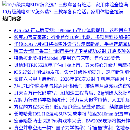
10万级纯电SUV怎么选？三款车各有绝活，家用体验全拉满
热门内容
iOS 26.6正式版实测：iPhone 15至17体验提升，这些
领克20官宣来袭：行业首创16合1电驱，多项黑科技加持
华硕ROG 7月9日将揭晓外设与显示器新品，手柄音箱耳
哈工大“紫丁香三号”超扁平盘式卫星成功发射 开启多项
特斯拉北美推出Model 3专用充气床垫：售价235美元
贝纳利TRK552X电子油门版上市，五大核心升级开启摩
iOS 27公开测试版发布，设计升级性能提升，这些新功
长征六号甲再启新程：2026年第6次发射 千帆星座组网
7月17日傍晚金星与蛾眉月“相会”：璀璨星月点亮西边夜
11天百万行代码重写：AI加速工程背后，Zig创始人怒批
AI助力行星科学数据统计：潜力巨大但需审慎，人工兜
方程豹方程S来袭！低趴轿跑造型配激光雷达，续航最长9
长城哈弗H6L Hi2混动SUV完成申报 轴距2810mm 配置
宏碁暗影骑士·龙8 Pro游戏本来袭，BW2026现场将揭开
真空并非空无一物？量子力学揭秘：宇宙最“热闹”之地竟