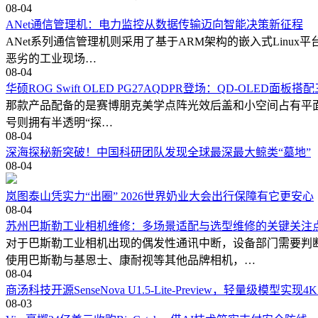
08-04
ANet通信管理机：电力监控从数据传输迈向智能决策新征程
ANet系列通信管理机则采用了基于ARM架构的嵌入式Linux平
恶劣的工业现场…
08-04
华硕ROG Swift OLED PG27AQDPR登场：QD-OLED面
那款产品配备的是赛博朋克美学点阵光效后盖和小空间占有平面底座，
号则拥有半透明“探…
08-04
深海探秘新突破！中国科研团队发现全球最深最大鲸类“墓地”
08-04
岚图泰山凭实力“出圈” 2026世界奶业大会出行保障有它更安心
08-04
苏州巴斯勒工业相机维修：多场景适配与选型维修的关键关注
对于巴斯勒工业相机出现的偶发性通讯中断，设备部门需要判
使用巴斯勒与基恩士、康耐视等其他品牌相机，…
08-04
商汤科技开源SenseNova U1.5-Lite-Preview，轻量级模型
08-03