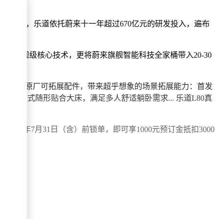
点的洞察，乐道依托蔚来十一年超过670亿元的研发投入，遍布
行体验。
面的旗舰级核心技术，更将蔚来旗舰智能科技全家桶带入20-30
及数十种原厂可拓展配件，带来超乎想象的场景拓展能力：首发
段式随形贴合大床，满足多人舒适躺卧需求... 乐道L80真
26年7月31日（含）前锁单，即可享1000元预订金抵扣3000