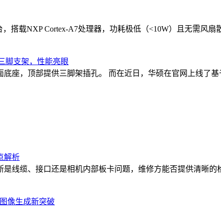
台，搭载NXP Cortex-A7处理器，功耗极低（<10W）且无
板搭配三脚支架，性能亮眼
顶部提供三脚架插孔。 而在近日，华硕在官网上线了基于同款面板的 
点解析
断是线缆、接口还是相机内部板卡问题，维修方能否提供清晰的
实现4K图像生成新突破