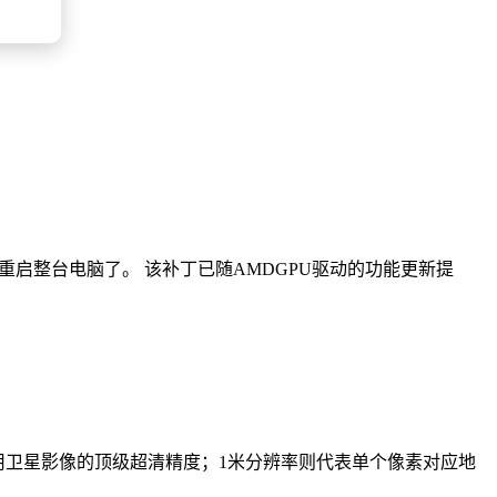
用手动重启整台电脑了。 该补丁已随AMDGPU驱动的功能更新提
商用卫星影像的顶级超清精度；1米分辨率则代表单个像素对应地