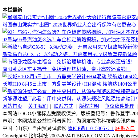
本栏最新
岚图泰山凭实力“出圈” 2026世界奶业大会出行保障有它更安心
92号与95号汽油怎么选？车企标定策略揭秘，加对油才不花冤
新款马自达CX-5：以混动之姿，开启家用SUV极致驾控新体验
南阳卧龙区车主福音！免拆治理烧机油，专业高效还省钱！
长城H10 8月5日上市！方鼎美学设计+Hi4混动 续航达1404公里
新能源注塑厂必看：用中央供料，从源头规避风险稳接高端订
网站首页
|
关于我们
|
联系方式
|
版权声明
|
争议稿件处理
本网站LOGO小熊标志受版权保护，版权登记号：鲁作登字-2015-
声明：本网站是公益性科普网站，为网友提供科技类资讯内容
中国（山东）自由贸易试验区
鲁ICP备11015305号-1
联系入口
Copyright © 比尔科技 2007-2024 ITBEAR.COM.CN All rights rese