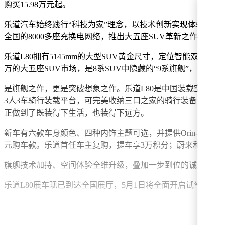
购买15.98万元起。
乐道汽车始终践行“科技为家”理念，以技术创新实现体验革新。
全国的8000多座充换电网络，推出大五座SUV革新之作——乐
乐道L80拥有5145mm的大型SUV黄金尺寸，定位智能双舱
万的大五座SUV市场，是8系SUV中隐藏的“9系旗舰”，引领8
是旗舰之作，更是突破想象之作。乐道L80是中国装载空间最
3人3车骑行装载平台，可完美收纳三口之家的骑行装备；专属定
正做到了既装得下生活，也装得下远方。
新车有六款车身颜色、四种内饰主题可选，并提供Orin-X纯视觉
元购车款。乐道首任车主复购，提车享3万积分；蔚来和萤火虫
旗舰技术加持、空间体验全维升级，叠加一步到位的诚意预售价
乐道L80展车现已到达全国展厅，5月1日将全面开启试驾体验，