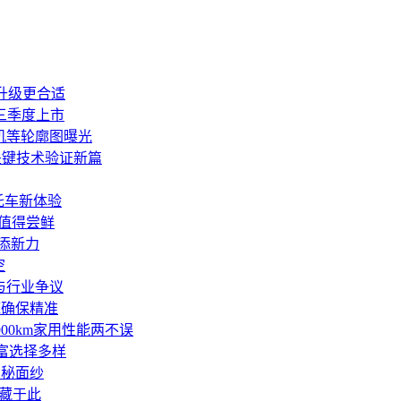
用户升级更合适
三季度上市
机等轮廓图曝光
关键技术验证新篇
托车新体验
能值得尝鲜
再添新力
空
与行业争议
底确保精准
00km家用性能两不误
丰富选择多样
神秘面纱
藏于此