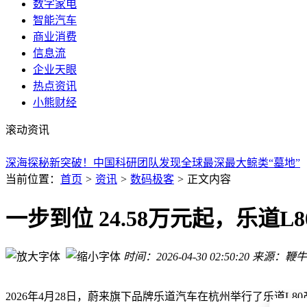
数字家电
岚图泰山凭实力“出圈” 2026世界奶业大会出行保障有它更安心
智能汽车
REDMI首发！高通骁龙8E5V Series实测：主流手游满帧运行
商业消费
疑似梁文锋早期微博被扒 曾单人闯无人区被困一周 官方暂无
信息流
服役超10年仍有新支持！AMD为GFX7老显卡添软复位功能 
企业天眼
疑似DeepSeek创始人梁文锋早年微博曝光 单人闯无人区被困
热点资讯
Nextorage NX-F2AE UHS-II SD卡明日发售 1TB售价16998
小熊财经
卫星影像分辨率怎么选？一文读懂全梯度适配场景与主流卫星
ANet通信管理机：电力监控从数据传输迈向智能决策新征程
滚动资讯
华硕ROG Swift OLED PG27AQDPR登场：QD-OLED面
深海探秘新突破！中国科研团队发现全球最深最大鲸类“墓地”
岚图泰山凭实力“出圈” 2026世界奶业大会出行保障有它更安心
当前位置：
首页
>
资讯
>
数码极客
>
正文内容
REDMI首发！高通骁龙8E5V Series实测：主流手游满帧运行
一步到位 24.58万元起，乐道L
时间：2026-04-30 02:50:20
来源：鞭牛
2026年4月28日，蔚来旗下品牌乐道汽车在杭州举行了乐道L8