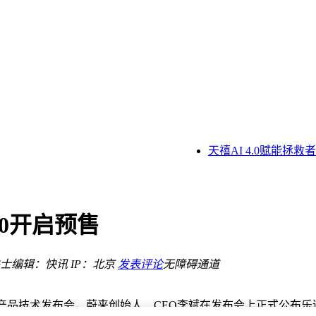
回应
告别死机重启烦恼
经历引网友打卡热议
0日元性能稳定
型号
板搭配三脚支架，性能亮眼
天禧AI 4.0赋能拯救
80开启预售
士
编辑：快讯
IP：北京
发表评论
无障碍通道
0产品技术发布会，蔚来创始人、CEO李斌在发布会上正式公布乐道L