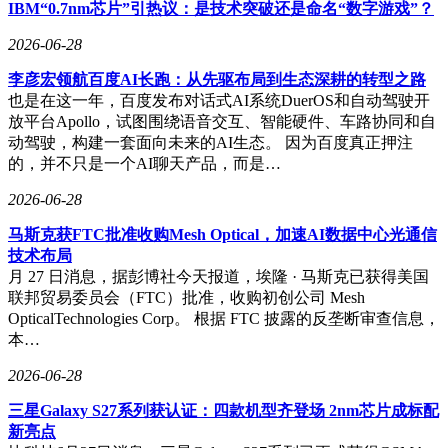
IBM“0.7nm芯片”引热议：是技术突破还是命名“数字游戏”？
尖水平，为文生图技术的发展树立了新的标杆，推动该技术进
入了一个全新阶段。
2026-06-28
李彦宏领航百度AI长跑：从先驱布局到生态深耕的转型之路
也是在这一年，百度发布对话式AI系统DuerOS和自动驾驶开
放平台Apollo，试图围绕语音交互、智能硬件、车路协同和自
动驾驶，构建一套面向未来的AI生态。 因为百度真正押注
的，并不只是一个AI聊天产品，而是…
2026-06-28
马斯克获FTC批准收购Mesh Optical，加速AI数据中心光通信
技术布局
月 27 日消息，据彭博社今天报道，埃隆 · 马斯克已获得美国
联邦贸易委员会（FTC）批准，收购初创公司 Mesh
OpticalTechnologies Corp。 根据 FTC 披露的反垄断审查信息，
本…
2026-06-28
三星Galaxy S27系列获认证：四款机型齐登场 2nm芯片成标配
新亮点