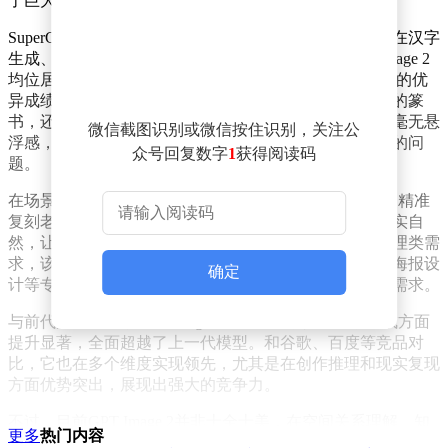
了巨大飞跃，展现出强大的技术实力。
SuperCLUE评测数据清晰地显示出该模型的卓越表现。在汉字
生成、现实复现、图像质量等多个核心维度上，GPT Image 2
均位居榜首。特别是在汉字生成方面，它取得了93.07分的优
异成绩，文字准确度更是达到满分。无论是青花瓷器上的篆
书，还是亚克力材质上的金色字体，它都能完美融合，毫无悬
微信截图识别或微信按住识别，关注公
浮感，彻底解决了海外模型生成汉字乱码这一长期存在的问
众号回复数字
1
获得阅读码
题。
在场景还原能力上，GPT Image 2同样表现出色。它能够精准
复刻老式面包店、非遗打铁花等复杂画面，细节之处真实自
然，让人仿佛身临其境。同时，对于长提示词和逻辑推理类需
求，该模型也能理解到位，能够准确生成科学原理图、海报设
确定
计等专业画面，指令遵循度极高，满足了多样化的创作需求。
与前代产品相比，GPT Image 2在图文一致性和汉字生成方面
提升显著，全面超越了上一代模型。和谷歌、百度等竞品对
比，它也在多个维度实现领先，尤其是在创作推理和现实复现
方面优势突出，展现出强大的竞争力。
不过，目前GPT Image 2并非十全十美，在空间关系理解、知
更多
热门内容
识推理等方面仍有优化空间。但整体而言，它已经达到行业顶