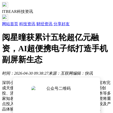
ITBEAR科技资讯
网站首页
科技资讯
财经资讯
分享好友
阅星曈获累计五轮超亿元融
资，AI超便携电子纸打造手机
副屏新生态
时间：2026-04-30 09:38:27
来源：互联网
编辑：快讯
深圳小虎星曈科技有限公司（以下简称“阅星曈”）近日宣布完
成天使轮至A轮累计五轮超亿元融资，投资阵容涵盖博裕创
投、清流资本、希扬资本、小红书、经纬创投及顺为资本等多
家知名机构，其中多数股东选择持续追加投资。本轮融资将重
点投入生产制造体系升级、海外市场拓展、用户社区建设及产
品体验优化，旨在构建AI时代手机副屏生态的完整闭环。