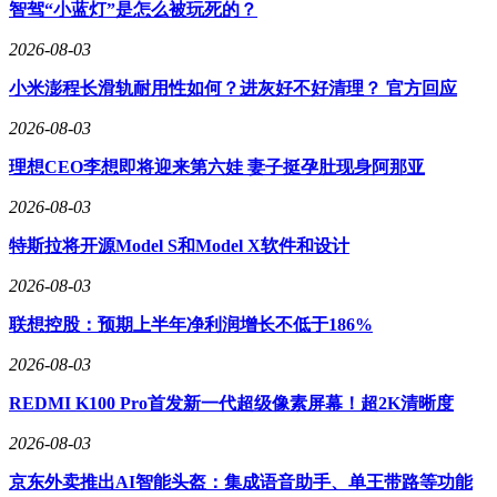
智驾“小蓝灯”是怎么被玩死的？
2026-08-03
小米澎程长滑轨耐用性如何？进灰好不好清理？ 官方回应
作为AI超便携电子纸领域的创新品牌，阅星曈通过硬件极简
设计与软件流畅体验的深度融合，推出首款重量仅70克、4.3
2026-08-03
英寸屏幕的电子纸设备，定价不足300元。该产品精准切入漫
理想CEO李想即将迎来第六娃 妻子挺孕肚现身阿那亚
画阅读、轻小说浏览及碎片化资讯获取等高频轻量场景，上市
后迅速引爆市场。据公开数据显示，其国内月销量半年内增长
2026-08-03
超10倍，海外市场首月即突破万台销量，在小红书等年轻用户
聚集平台形成强自传播效应。
特斯拉将开源Model S和Model X软件和设计
创始人胡宇沸的跨界背景为产品注入独特基因。这位连续创业
2026-08-03
者曾担任新石器无人车COO、OYO首席发展官，并参与创立
联想控股：预期上半年净利润增长不低于186%
小蓝单车，同时拥有饿了么众包事业部及Uber中国区域管理的
复合经验。他提出“Context收集器”战略愿景，计划通过持续积
2026-08-03
累用户个人数据构建专属知识库，最终实现精准信息分发。这
一理念突破传统手机副屏定位，试图打造个人信息管理的核心
REDMI K100 Pro首发新一代超级像素屏幕！超2K清晰度
入口。
2026-08-03
技术迭代方面，阅星曈计划于2026年中下旬推出新一代产品。
京东外卖推出AI智能头盔：集成语音助手、单王带路等功能
该设备将搭载AI Agent系统，用户翻转手机即可触发个性化信