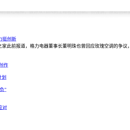
ni LED的领跑，中国显示产业走出了一条引进、消化、吸收、
0.5的冒险精神，做好从1到N的工程极限创新。他强调，原始创
三方面达到世界水平，但在科学洞察和工程能力上仍有差距。
季度国内RGB-Mini LED电视月均销量飙升至去年3月之后月
贴后到手价低至55英寸4499元、100英寸14999元，用诚意定
力挺创新
先地位。
之家此前报道，格力电器董事长董明珠也曾回应玫瑰空调的争议
创作
计划
负”
应对