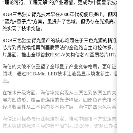
“理论可行、工程无解”的产业遗憾，更成为中国显示技术自主
RGB三色独立背光技术早在2000年代初便已提出，但因工
“蓝光+量子点”方案，虽提升了色域，但仍存在光损高、色彩
终实现了技术突破。
RGB三色独立背光量产的核心难题在于三色光源的精准混光与
芯片到背光模组再到画质算法的全链路自主可控体系，成为全球唯一
片层面，推出全球首款RISC-V架构信芯AI画质芯片H7，支持
海信的突破不仅重塑了全球显示产业竞争格局，更印证了液晶
领域，通过RGB-Mini LED技术让液晶显示焕发新生。欧阳
座。
在技术升级方面，海信率先实现从三原色到多原色的突破，破解了
展为四边形，覆盖更连续的光谱响应。四原色背光技术将色域提升至
经济收益性从三基色向多基色扩展，海信的四原色探索为这一
海信还积极参与行业标准制定，推动中国技术方案走向全球。中国
技术突破到标准主导的典型周期为15-20年，该测试办法的发