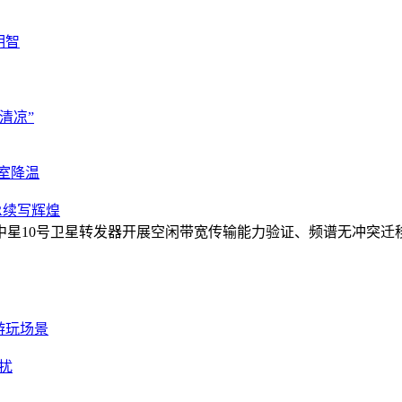
明智
清凉”
室降温
R续写辉煌
中星10号卫星转发器开展空闲带宽传输能力验证、频谱无冲突迁
游玩场景
扰