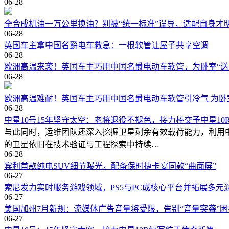
06-28
全合成机油一万公里换油？别被“统一标准”误导，适配自身才
06-28
英国车主拿中国名爵电车救急：一根软管让屋子共享空调
06-28
欧洲高温来袭！英国车主巧用中国名爵电动车软管，为卧室“送
06-28
欧洲高温难耐！英国车主巧用中国名爵电动车软管引冷气 为卧
06-28
中星10号15年坚守太空：老将退役不褪色，接力棒交予中星10
与此同时，运维团队还深入挖掘卫星剩余有效载荷能力，利用
的卫星依旧在技术验证与工程探索中持续…
06-28
宾利首款纯电SUV细节曝光，配备保时捷卡宴同款“曲面屏”
06-27
索尼发力实时服务游戏领域，PS5与PC成核心平台并拓展多元
06-27
美国加州7月新规：流媒体广告音量将受限，告别“音量突袭”困
06-27