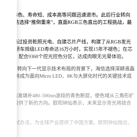
机，却因串色、寿命短、成本高等问题迅速退市。此后行业转向
，而海信选择“推倒重来”，直面RGB三色直出的工程挑战，最
。海信通过投资乾照光电、自建芯片产线，构建了从RGB发光
光电自研车规级LED寿命达16万小时，实现15年不褪色；在芯
下降60%，配合9360个控光控色分区，达成肉眼无光晕体验。
晶赛道、转向下一代显示技术布局的背景下，海信选择深耕液晶
，更将成为面向Micro LED、8K与大屏化时代的关键技术底
，精准填补480–500nm波段的青色断层，使色域从三角形扩
术的色彩还原提供了新的方向。欧阳钟灿表示，未来显示背光将结合
组件性能测试办法，为全球产业提供了中国方案。欧阳钟灿指出，