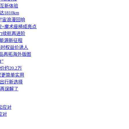
交互新体验
1810km
成宇宙浪漫回响
悬架+魔术座椅成亮点
动力续航再进阶
色能源新征程
限时权益价诱人
新品再拓海外版图
”
约20.2万
或更简单实用
务出行新选择
再误解了
应对