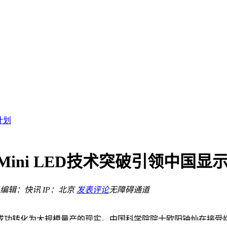
室降温
力挺创新
创作
计划
负”
应对
Mini LED技术突破引领中国显
明智
编辑：快讯
IP：北京
发表评论
无障碍通道
清凉”
室降温
力挺创新
转化为大规模量产的现实。中国科学院院士欧阳钟灿在接受媒体采访