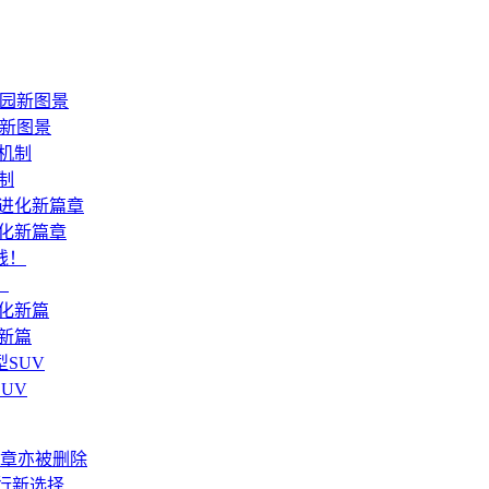
新图景
机制
进化新篇章
！
化新篇
UV
章亦被删除
旅行新选择