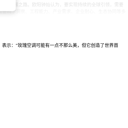
自主创新的发展之路。欧阳钟灿认为，要实现持续的全球引领，需要
新需要科学洞察、工程能力、产业需求、企业耐心、生态协同等多
均销量的3倍多，其中海信独占近八成份额。4月22日，海信发布
价推动高端显示科技普惠大众。从技术突破到规模量产，再到亲民定价，
，表示：“玫瑰空调可能有一点不那么美，但它创造了世界首