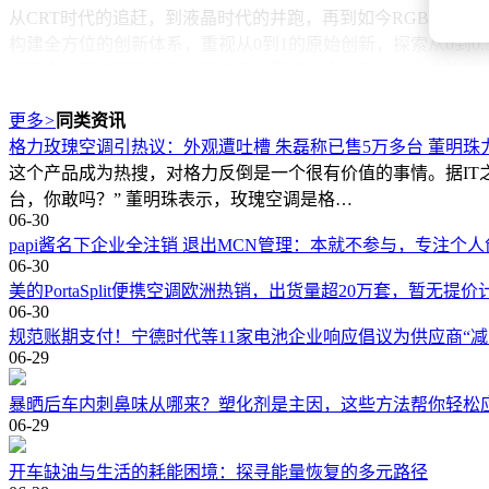
从CRT时代的追赶，到液晶时代的并跑，再到如今RGB-Mi
构建全方位的创新体系，重视从0到1的原始创新，探索从0到
元耦合，而中国显示产业已在产业需求、企业耐心、生态协同
市场数据印证了海信的技术突破。奥维云网监测显示，2026年一
更多
>
同类资讯
爆款王小墨E5S Pro系列，覆盖55寸至100寸全尺寸段，补
格力玫瑰空调引热议：外观遭吐槽 朱磊称已售5万多台 董明珠
海信正以全链路布局践行创新使命，巩固在高端显示赛道的领
这个产品成为热搜，对格力反倒是一个很有价值的事情。据IT
台，你敢吗？” 董明珠表示，玫瑰空调是格…
06-30
papi酱名下企业全注销 退出MCN管理：本就不参与，专注个人
06-30
美的PortaSplit便携空调欧洲热销，出货量超20万套，暂无提价
06-30
规范账期支付！宁德时代等11家电池企业响应倡议为供应商“减
06-29
暴晒后车内刺鼻味从哪来？塑化剂是主因，这些方法帮你轻松
06-29
开车缺油与生活的耗能困境：探寻能量恢复的多元路径