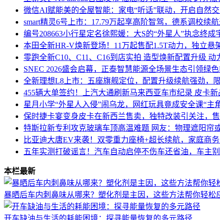
微信AI赋能美的全屋智能：家电“听话”联动，开启自然
smart精灵6号上市：17.79万起享高阶智驾，德系调校续航达
编号208663小行星定名徐熙媛：大S的“外星人”执念终
本田全新HR-V焕新登场！11万起售配1.5T动力，独立
零跑全新C10、C11、C16到店实拍 造型焕新配置升级 
SNEC 2026盛会启幕，正泰智慧能源全场景生态引领绿
全新理想L8上市：五座旗舰定位，配置升级续航强劲，
455辆大单签约！上汽大通刷新马来西亚车市纪录 皮卡
星月小学“外星人入侵”闹乌龙，网红玩具竟成安全课“主角
保时捷卡宴变身皮卡在新西兰售卖，独特改装引关注，售价
特斯拉新专利攻克玻璃车顶高温难题 网友：物理遮阳帘
比亚迪大唐EV来袭！双零重力座椅+超长续航，家庭商
五年实测打破谣言！汽车自动启停不伤车还省油，车主别
本栏最新
暴晒后车内刺鼻味从哪来？塑化剂是主因，这些方法帮你轻松
开车缺油与生活的耗能困境：探寻能量恢复的多元路径