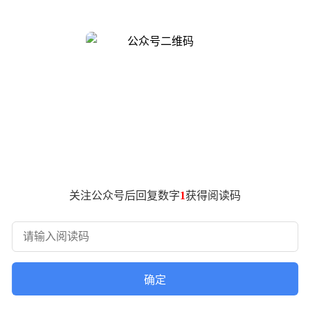
可控的重要标志。
程实现难度极大，始终未能突破量产瓶颈。某品牌曾推出55吋原型
冲淡等缺陷。欧阳钟灿指出，多数厂商选择在现有框架内修修补补
长期稳定性控制，涉及材料、芯片、算法与制造工艺的多重挑战
实现RGB-Mini LED规模化量产的品牌。在材料层面，乾照
108bits控色精度；在结构优化上，采用微距凝光透镜技术使光晕
技术依然拥有巨大的生命力和创新空间。在日韩企业纷纷放弃液
钟灿认为，这一突破不仅是中国显示产业在高端背光领域的阶段性胜利
关注公众号后回复数字
1
获得阅读码
传统RGB三色背光的光谱缺口难题。通过增加天青色自发光芯片
110% BT.2020，并解锁1.2亿种极限色彩，为显示技
趋势提供了宝贵的实践经验。
电子视像行业协会与海信联合发布了RGB-Mini LED背光
确定
布是中国显示产业技术领先的关键一步。