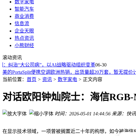
数字家电
智能汽车
商业消费
信息流
企业天眼
热点资讯
小熊财经
欧洲高温难耐！英国车主巧用中国名爵电动车软管引冷气 为卧
滚动资讯
格力玫瑰空调引热议：外观遭吐槽 朱磊称已售5万多台 董明珠
纠治“大公司病”，以AI战略驱动组织变革
papi酱名下企业全注销 退出MCN管理：本就不参与，专注个人
06-30
美的PortaSplit便携空调欧洲热销，出货量超20万套，暂无提价
规范账期支付！宁德时代等11家电池企业响应倡议为供应商“减
当前位置：
首页
>
资讯
>
数字家电
>
正文内容
暴晒后车内刺鼻味从哪来？塑化剂是主因，这些方法帮你轻松
开车缺油与生活的耗能困境：探寻能量恢复的多元路径
对话欧阳钟灿院士：海信RGB-
全合成机油一万公里换油？别被“统一标准”误导，适配自身才
英国车主拿中国名爵电车救急：一根软管让屋子共享空调
时间：2026-05-01 14:44:56
来源：快讯
欧洲高温来袭！英国车主巧用中国名爵电动车软管，为卧室“送
欧洲高温难耐！英国车主巧用中国名爵电动车软管引冷气 为卧
格力玫瑰空调引热议：外观遭吐槽 朱磊称已售5万多台 董明珠
在显示技术领域，一项曾被搁置近二十年的构想，如今被海信成功