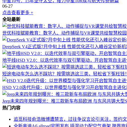
中星10号：15年坚守太空，接力中星10R续写航天传奇新篇
06-27
点击查看更多 +
全站最新
世优科技赋能教育：数字人、动作捕捉与VR课堂共绘智慧校园
DeepSeek V4正式版7月中旬上线 性能优化还引入峰谷定价新
地平线HSD V2.0：以迭代效率与双引擎驱动，开启智驾自主
短途电动车怎么选不踩坑？按需挑选这三类，轻松省下冤枉钱
HSD V2.0迭代升级：以世界模型与强化学习开启智驾自主进
Jeep未来四年规划曝光：推三款新车布局欧洲 与东风共铸大型S
热门内容
追觅科技俞浩微博遭禁言，过往争议言论引关注，签约文
全新奥迪A6 allroad官图发布 插混动力配空气悬架 跨界