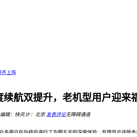
塑安卓新体验
新体验
长续航成亮点
基带齐上阵
双升级
力大
自充均达100W
流畅度续航双提升，老机型用户迎来
亮点足
编辑：快讯
IP：北京
发表评论
无障碍通道
塑安卓新体验
新体验
与讨论。众多用户在升级后进行了为期五天的深度体验，反馈显示该