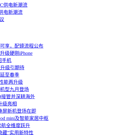
PC供电新潮流
片可享，配镜流程公布
级硬刚iPhone
回手机
配置升级引期待
版延至春季
幕性能再升级
a等机型九月登场
PO接管并深耕海外
升级亮相
折叠屏新机登场在即
od mini及智能家居中枢
续航全维度跃升
多“隐藏”实用新特性