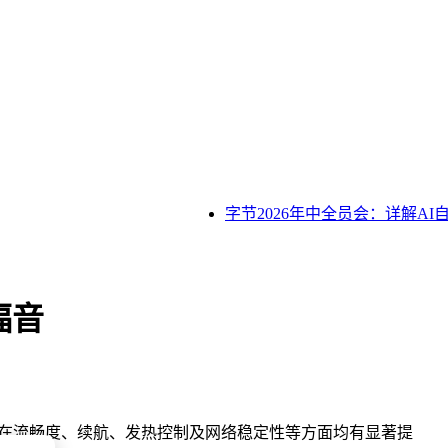
字节2026年中全员会：详解AI
福音
版本在流畅度、续航、发热控制及网络稳定性等方面均有显著提