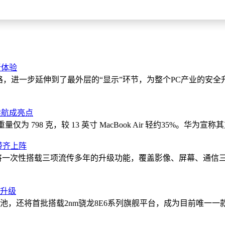
新体验
路，进一步延伸到了最外层的“显示”环节，为整个PC产业的安
长续航成亮点
仅为 798 克，较 13 英寸 MacBook Air 轻约35%。华为宣称
基带齐上阵
e 18Pro将一次性搭载三项流传多年的升级功能，覆盖影像、屏幕
双升级
电池，还将首批搭载2nm骁龙8E6系列旗舰平台，成为目前唯一