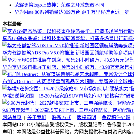
荣耀更换logo上热搜：荣耀之环敢想敢不同
华为Mate 80系列销量达809万台 距千万里程碑更近一步
本栏最新
享界G9静态品鉴：以科技重塑硬派豪华，打造多场景出行新标
华为乾崑智驾ADS Pro V5.0将推送 新增园区领航辅助等多项
华为享界G9首批展车到店，预售24小时破万，43.98万元起售
布加迪Destrier：从赛道猛兽到孤品艺术超跑，专属设计全球独
华境S逆势突围：15-20万级家庭SUV市场如何以“硬核实力”破
9.98万元起售！2027款埃安RT上市，三电强续航长，智能配置
网站首页
|
关于我们
|
联系方式
|
版权声明
|
争议稿件处理
本网站LOGO小熊标志受版权保护，版权登记号：鲁作登字-2015-
声明：本网站是公益性科普网站，为网友提供科技类资讯内容