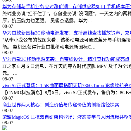
华为存储与手机业务应对涨价潮：存储供应稳如山 手机成本压
终端业务说“扛不住了”，存储业务说“没问题”，一天之内的
厚，抗压能力也更强。 吴俊杰透露，华为…
08-07
华为首款新国标3C移动电源发布：支持离线查找播放铃声，充电
"从李小龙公布的截图来看，该移动电源可通过蓝牙与手机连
能。 整机还获得行业首批移动电源新国标C…
08-07
华为首款3C移动电源来袭：自带线设计，精准查找功能成亮点
IT之家 8 月 6 日消息，在昨天的尊界时代旗舰 MPV 及华
元。 …
08-07
vivo S2正式登场：1.5K曲面屏搭配天玑7360-Turbo 影像续航
【CNMO科技消息】8月6日，vivo S2正式发布，售价为：8GB
08-07
商业世界两大核心：创造价值与传递价值的创新路径探索
08-07
荣耀MagicOS 11携双自研架构登场：液态美学与人因流畅共
08-07