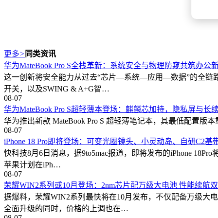
更多
>
同类资讯
华为MateBook Pro S全栈革新：系统安全与物理防窥共筑办公
这一创新将安全能力从过去“芯片—系统—应用—数据”的全链
开关，以及SWING & A+G智…
08-07
华为MateBook Pro S超轻薄本登场：麒麟芯加持，隐私屏与
华为推出新款 MateBook Pro S 超轻薄笔记本，其最低配置版本重量
08-07
iPhone 18 Pro即将登场：可变光圈镜头、小灵动岛、自研C2
快科技8月6日消息，据9to5mac报道，即将发布的iPhon
苹果计划在iPh…
08-07
荣耀WIN2系列或10月登场：2nm芯片配万级大电池 性能续航
据爆料，荣耀WIN2系列最快将在10月发布，不仅配备万级大
全面升级的同时，价格的上调也在…
08-07