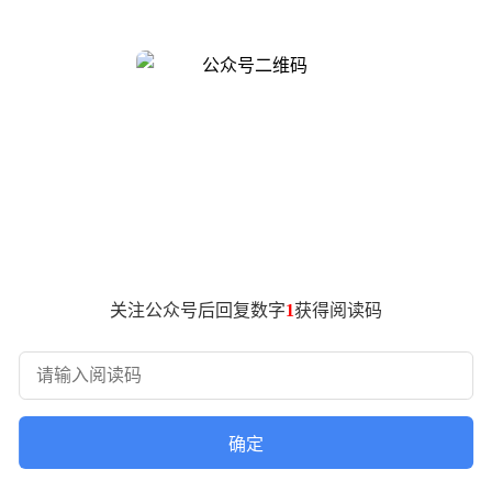
般顺滑”，第三方输入法、应用切换等场景的卡顿现象大幅减少。iPh
处理体验更稳定。
航时间延长，充电时的发热问题明显改善。日常办公和社交场景
5G网速更快，地下停车场等弱信号场景下也能保持3格信号，观看
及时。
听摇滚乐更具沉浸感；音量增大后，户外使用体验更佳。使用Air
关注公众号后回复数字
1
获得阅读码
等方面均有全面优化。尤其推荐iPhone 14以下老机型用户升
级。
确定