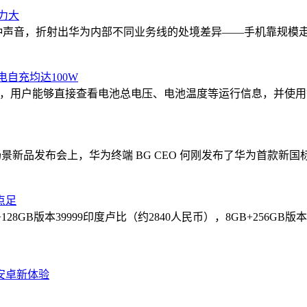
力大
两种声音，折射出华为内部不同业务线的处境差异——手机靠规模
自充均达100W
接，用户能够直接查看电池总电压、电池温度等运行信息，并使
为全场景新品发布会上，华为终端 BG CEO 何刚发布了华为首款新国
亮点足
+128GB版本39999印度卢比（约2840人民币），8GB+256G
塑安卓新体验