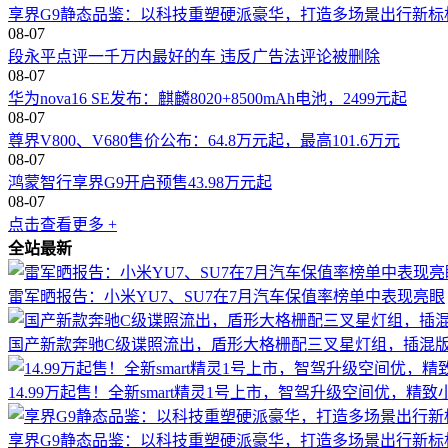
享界G9静态品鉴：以科技重塑硬派豪华，打造多场景出行新标
08-07
段永平点评一千万内最好的车 违反广告法评论被删除
08-07
华为nova16 SE发布：麒麟8020+8500mAh电池，2499元起
08-07
尊界V800、V680售价公布：64.8万元起，最高101.6万元
08-07
鸿蒙智行享界G9开启预售43.98万元起
08-07
点击查看更多 +
全站最新
雷军晒报告：小米YU7、SU7在7月汽车保值率榜单中表现亮眼
国产新款奔驰C级谍照流出，盾形大格栅配三叉星灯组，插混
14.99万起售！全新smart精灵1号上市，智驾升级空间优，精
享界G9静态品鉴：以科技重塑硬派豪华，打造多场景出行新标