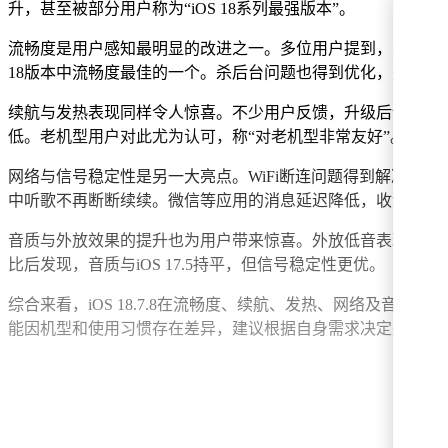
升，甚至被部分用户称为“iOS 18系列最强版本”。
流畅度是用户感知最明显的改进之一。多位用户提到，系统运行“如丝
18版本中流畅度最佳的一个。杀后台问题也得到优化，多任务
续航与发热表现同样令人惊喜。不少用户反馈，升级后设备续
低。老机型用户对此尤为认可，称“对老机型非常友好”。
网络与信号稳定性是另一大亮点。WiFi断连问题得到解决，
中听歌不再断断续续。微信等应用的消息延迟降低，收消息更
音质与外放效果的提升也为用户带来惊喜。外放低音表现强劲，
比后发现，音质与iOS 17.5持平，但信号稳定性更优。
综合来看，iOS 18.7.8在流畅度、续航、发热、网络及音质
能因机型和使用习惯存在差异，建议根据自身需求决定是否升