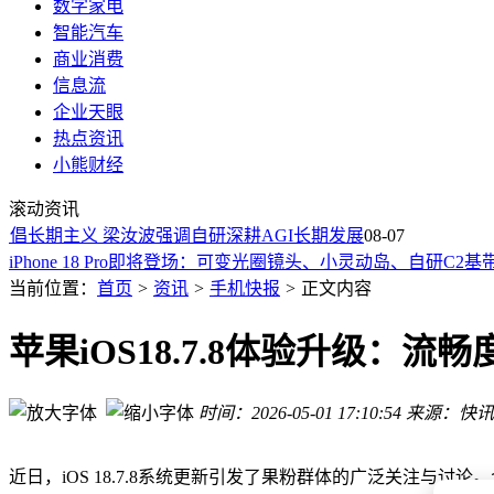
数字家电
智能汽车
商业消费
信息流
企业天眼
热点资讯
小熊财经
荣耀MagicOS 11携双自研架构登场：液态美学与人因流畅共
华为MateBook Pro S全栈革新：系统安全与物理防窥共筑办公
滚动资讯
华为MateBook Pro S超轻薄本登场：麒麟芯加持，隐私屏与
长期主义 梁汝波强调自研深耕AGI长期发展
08-07
iPhone 18 Pro即将登场：可变光圈镜头、小灵动岛、自研C2
荣耀WIN2系列或10月登场：2nm芯片配万级大电池 性能续航
当前位置：
首页
>
资讯
>
手机快报
>
正文内容
华为存储与手机业务应对涨价潮：存储供应稳如山 手机成本压
华为首款新国标3C移动电源发布：支持离线查找播放铃声，充电
苹果iOS18.7.8体验升级：
华为首款3C移动电源来袭：自带线设计，精准查找功能成亮点
vivo S2正式登场：1.5K曲面屏搭配天玑7360-Turbo 影像续航
时间：2026-05-01 17:10:54
来源：快讯
商业世界两大核心：创造价值与传递价值的创新路径探索
荣耀MagicOS 11携双自研架构登场：液态美学与人因流畅共
华为MateBook Pro S全栈革新：系统安全与物理防窥共筑办公
近日，iOS 18.7.8系统更新引发了果粉群体的广泛关注