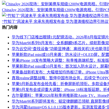
ChinaJoy 2026现场：安耐美携车规级1200W电源亮相，引领
“竹知了”风波未平 余承东亮相发布会 华为澄清维权边界引热议
热门内容
华为线下门店推出眼镜1元配镜活动，2026年8月指定镜
华为Mate90系列9月发布：全系麒麟9系芯片，续航影像双升
华为云空间“查找设备”功能显神通：离线关机5天也能寻
苹果新款iPad mini或10月来袭：防水设计+OLED屏，
苹果iPhone 18发布策略大调整：秋季推高端机型，标准
苹果新款iPad mini或10月发布：首次加入防水设计，屏
苹果备战新机发布：大幅增加均热板订单，iPhone Ultr
真我realme调整战略：暂停中国市场业务，后续交予OP
苹果9月新品发布会抢先看：折叠屏新机领衔，多款设备
苹果9月发布会或迎重大调整：iPhone 18标准版延期，
古尔曼爆料：苹果2026年秋季将推新款Apple TV、HomeP
华为Mate90系列即将发布：韬定律麒麟芯领航 直屏影像
华为鸿蒙HarmonyOS 6.1.0.135版本更新，实测发现诸