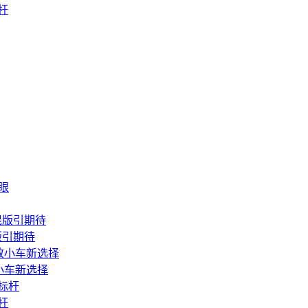
杆
版引期待
致小车新选择
杆