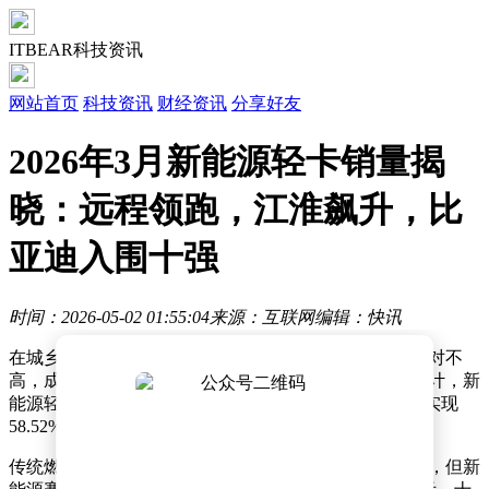
ITBEAR科技资讯
网站首页
科技资讯
财经资讯
分享好友
2026年3月新能源轻卡销量揭
晓：远程领跑，江淮飙升，比
亚迪入围十强
时间：2026-05-02 01:55:04
来源：互联网
编辑：快讯
在城乡物流运输领域，轻型货车因对动力和续航要求相对不
高，成为电动化转型的先锋车型。根据最新上险数据统计，新
能源轻卡单月销量纪录被刷新至1.85万辆，较去年同期实现
58.52%的显著增长，展现出强劲的市场扩张态势。
传统燃油轻卡市场长期由福田、东风、江淮等企业主导，但新