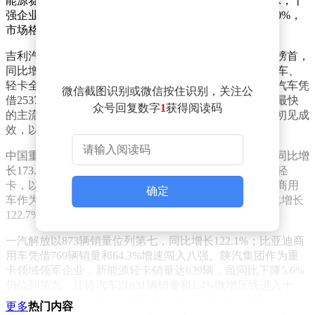
能源赛道已形成全新竞争格局。2026年3月销量数据显示，十
强企业中有七家实现同比正增长，其中五家增速突破100%，
市场格局发生深刻变化。
吉利汽车旗下远程新能源商用车以3848辆的月销量蝉联榜首，
同比增长47.2%，市场份额达20.8%。该品牌在重卡、客车、
轻卡全领域布局新能源技术，形成协同发展优势。江淮汽车凭
微信截图识别或微信按住识别，关注公
借2537辆的销量跃居次席，同比暴增292.1%，成为增速最快
众号回复数字
1
获得阅读码
的主流厂商。福田汽车作为燃油轻卡霸主，新能源转型初见成
效，以1969辆位列第三。
中国重汽集团旗下豪沃轻卡以1718辆的销量跻身四强，同比增
长173.6%。上汽集团整合南京跃进品牌后推出的新能源轻
卡，以1283辆销量和226.5%增速位居第五。潍柴新能源商用
确定
车作为重型柴油机巨头跨界之作，当月销售882辆，同比增长
122.7%，市场占有率达4.8%。
一汽解放以873辆销量位列第七，同比增长122.1%；比亚迪商
用车凭借769辆销量和64.3%增速闯入八强。陕汽集团作为重
卡领域领军企业，新能源轻卡销量达639辆，虽同比下降5.6%
仍位列第九。江铃汽车以631辆销量和1.4%微增压线进入十
强，其JMC、五十铃等品牌在南方市场具有传统优势。
更多
热门内容