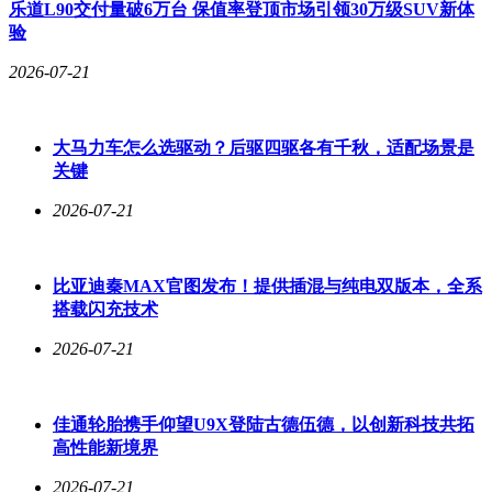
乐道L90交付量破6万台 保值率登顶市场引领30万级SUV新体
从区域分布看，十强企业覆盖华东、华北、西北等主要物流枢
验
纽地区，反映出新能源轻卡市场与区域经济活跃度的正相关关
系。技术路线方面，纯电动车型占据绝对主导地位，氢燃料电
2026-07-21
池车型尚未形成规模效应。随着充电基础设施完善和电池技术
突破，新能源轻卡在城配、冷链等细分市场的渗透率有望持续
提升。
大马力车怎么选驱动？后驱四驱各有千秋，适配场景是
关键
2026-07-21
比亚迪秦MAX官图发布！提供插混与纯电双版本，全系
搭载闪充技术
2026-07-21
佳通轮胎携手仰望U9X登陆古德伍德，以创新科技共拓
高性能新境界
2026-07-21