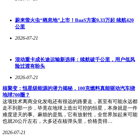
蔚来萤火虫“栖息地”上市！BaaS方案9.33万起 续航420
公里
2026-07-21
混动重卡成长途运输新选择：续航破千公里，用户低风
险过渡有盼头
2026-07-21
核聚变：恒星级能源的潜力揭秘，100克燃料真能驱动汽车绕
地球700圈？
这项技术离商业化发电还有很远的路要走，甚至有可能永远都
走不到那一步，毕竟在地球上造出可控的恒星，本身就是一件
难度逆天的事。麻烦的是氚，它有放射性，全世界加起来可能
也就20公斤左右，大多还在核弹头里，价格贵得…
2026-07-21