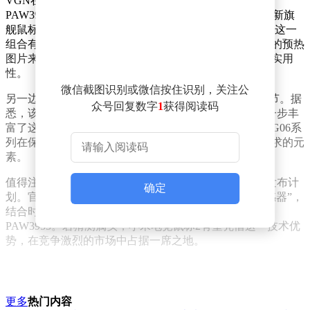
VGN在预热活动中透露，PAW3955的定位较前代产品
PAW3950更为高端，性能表现值得期待。其即将推出的新旗
舰鼠标将搭载基于自研“超神 MVP”特调方案的传感器，这一
组合有望为用户带来前所未有的精准操控体验。从公布的预热
图片来看，该鼠标在设计上延续了品牌一贯的科技感与实用
性。
微信截图识别或微信按住识别，关注公
另一边，阿斯盾也展示了其G06系列鼠标的部分外观细节。据
众号回复数字
1
获得阅读码
悉，该系列将采用PAW3955的GT衍生版本传感器，进一步丰
富了这一新传感器的应用场景。从曝光的设计图来看，G06系
列在保持简约风格的同时，融入了更多符合电竞玩家需求的元
素。
值得注意的是，小米也在近日官宣了小米电竞鼠标2的发布计
确定
划。官方信息显示，这款新品将搭载“全新原相旗舰传感器”，
结合时间节点推测，其很可能正是基于此次披露的
PAW3955。若猜测属实，小米电竞鼠标2有望凭借这一技术优
势，在竞争激烈的市场中占据一席之地。
更多
热门内容