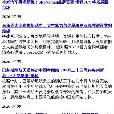
小米汽车再添新翼！SkyNomad品牌官宣 增程SUV将拓展新
市场
2026-07-08
马斯克太空布局新动向：太空算力与火星移民双线并进谋文明
延续
搭建月球城市，可落地星际基地、资源利用等核心技术，为火
星移民打通技术闭环、积累实战经验，月球是跳板，火星依旧
是人类星际殖民的终极目标。 但对照NASA官方合同就能看
清核心逻辑，SpaceX拿下阿尔忒弥斯载人…
2026-07-08
巴基斯坦航天员将访中国空间站！神舟二十三号任务创新
高，“太空慧眼”就位
按照计划，巴基斯坦航天员的训练工作在几个月内就会完成，
然后在今年下半年的载人飞行任务中将会有巴基斯坦航天员的
身影，其中一名航天员将会以载荷专家的身份，和我们的航天
员一起乘坐神舟二十四号飞船前往中国空间站，执…
2026-07-08