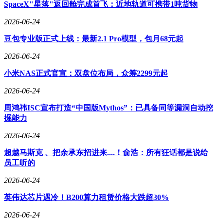
设计层面，新机取消了此前版本的后盖副屏结构，转而采用更
SpaceX"星落"返回舱完成首飞：近地轨道可携带1吨货物
符合主流审美的简洁造型。据知情人士透露，这一调整既源于
2026-06-24
市场调研中用户对实用性的反馈，也考虑到当前副屏生态应用
的成熟度不足。价格体系方面，小米17 Max的12GB+256GB版
豆包专业版正式上线：最新2.1 Pro模型，包月68元起
本预计起售价5000元左右，与同系列其他版本形成阶梯式定价
策略。从目前曝光的信息来看，该系列通过持续的技术迭代与
2026-06-24
精准的市场细分，正在高端智能手机领域构建更具竞争力的产
小米NAS正式官宣：双盘位布局，众筹2299元起
品矩阵。
2026-06-24
周鸿祎ISC宣布打造“中国版Mythos”：已具备同等漏洞自动挖
掘能力
2026-06-24
超越马斯克 、把余承东招进来....！俞浩：所有狂话都是说给
员工听的
2026-06-24
英伟达芯片遇冷！B200算力租赁价格大跌超30%
2026-06-24