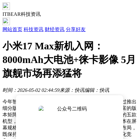
ITBEAR科技资讯
网站首页
科技资讯
财经资讯
分享好友
小米17 Max新机入网：
8000mAh大电池+徕卡影像 5月
旗舰市场再添猛将
时间：2026-05-02 02:44:59
来源：快讯
编辑：快讯
今年智能手机市场迎来多款旗舰新机，各大品牌纷纷通过推出
细分版本满足不同用户需求。其中，小米17系列凭借丰富的版
本矩阵成为焦点，目前已推出包括标准版、徕卡版在内的五款
机型，覆盖从影像创作到游戏性能的多样化场景。各版本在屏
幕规格、影像系统、续航能力等核心配置上形成差异化布局，
既保持家族设计语言统一性，又通过精准定位避免同质化竞