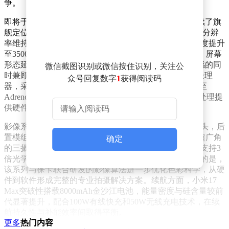
争。
即将于5月发布的小米17 Max作为该系列最新成员，延续了旗
舰定位并强化大屏体验。这款新机采用6.9英寸超感屏，分辨
率维持在1.5K级别，但通过新型红色发光材料将峰值亮度提升
至3500nits，配合真彩显示3.0技术实现多设备色彩统一。屏幕
形态延续极窄四等边+单孔直屏设计，在保证视觉沉浸感的同
微信截图识别或微信按住识别，关注公
时兼顾握持舒适度。性能方面搭载第五代骁龙8至尊版处理
众号回复数字
1
获得阅读码
器，采用第三代3nm制程工艺与全大核架构，GPU升级至
Adreno 840并支持独立显存，为高帧率游戏和专业影像处理提
供硬件保障。
影像系统迎来全面革新，全系前置5000万像素超感光镜头，后
置模组采用2亿像素主摄+5000万像素长焦+5000万像素超广角
确定
的三摄组合。其中主摄配备1/1.4英寸大底传感器，长焦支持3
倍光学变焦，超广角镜头则实现全焦段覆盖。值得关注的是，
该系列与徕卡联合研发的影像算法进一步优化色彩科学，从硬
件到软件形成完整的专业拍摄解决方案。续航方面，小米17
Max突破性搭载8000mAh金沙江电池，能量密度与硅含量较前
代显著提升，配合100W有线快充和50W无线充电技术，在续
航持久性与补能效率间取得平衡。
更多
热门内容