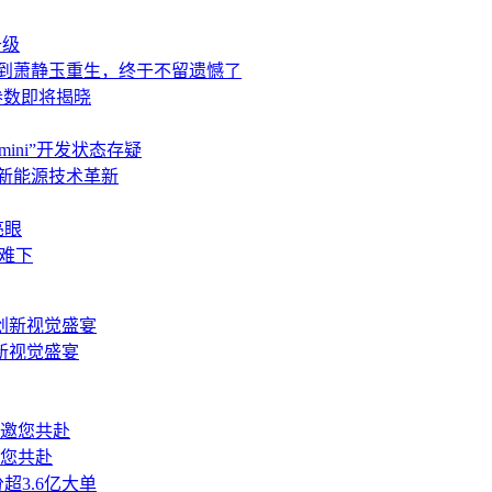
升级
轮到萧静玉重生，终于不留遗憾了
参数即将揭晓
ini”开发状态存疑
领新能源技术革新
亮眼
难下
新视觉盛宴
邀您共赴