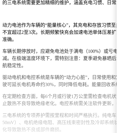
的三电系统需要更加精细的维护，涵盖充电习惯、日常监测、
动力电池作为车辆的“能量核心”，其充电和存放习惯至关重要
不宜超过2至3次。长期频繁快充会加速电池单体压差扩大，导
准确。
车辆长期停放时，应避免电池处于满电（100%）或亏电（低于
减。在极端温度环境下，需特别注意：夏季避免暴晒后立即充电
航稳定性。
驱动电机和电控系统是车辆的“动力心脏”，日常使用和定期
驶可延长电机寿命约30%，同时降低电耗。能量回收系统建议
在定期检查方面，每6个月或行驶1万公里需检查电机状态，留
止散热不良导致绝缘老化。电控系统需关注软件更新，每半年
三电系统的专项养护需按里程和时间严格执行。纯电车型每2万
50mV）、电机绝缘电阻、高压线束密封性及冷却系统状态。
化导致散热不良或部件磨损。