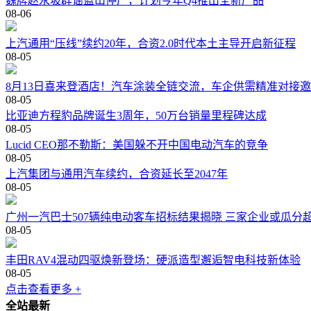
魏牌赵永坡辟谣蓝山停产，计划今年Q4推出全新产品
08-06
上汽通用“压线”续约20年，合资2.0时代本土主导开启新征程
08-05
8月13日喜来登酒店！汽车涂装全链交流，车企供需精准对接
08-05
比亚迪方程豹品牌诞生3周年，50万台销量里程碑达成
08-05
Lucid CEO那不勒斯：美国躲不开中国电动汽车的竞争
08-05
上汽集团与通用汽车续约，合资延长至2047年
08-05
广州一汽巴士507辆纯电动客车招标结果揭晓 三家企业或瓜分超
08-05
丰田RAV4混动四驱焕新登场：硬派造型邂逅智电科技新体验
08-05
点击查看更多 +
全站最新