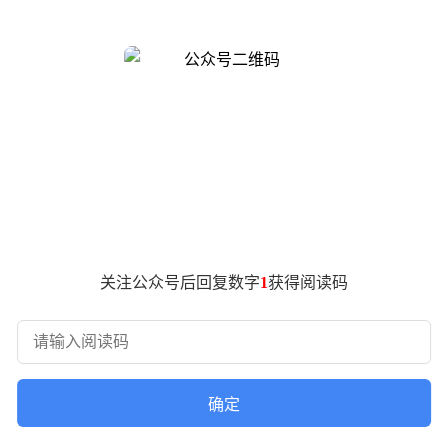
定期保养和风险规避四个方面。只有遵循科学方法，才能有效延
。核心原则是避免过度充放电，建议将电量维持在20%至80%
致续航能力下降。对于磷酸铁锂电池，每月可进行一次满充满放（从
20%）状态，最佳存放电量为40%至60%，并每1至2个月补
，高温（超过45℃）会加速电池老化；冬季（低于0℃）充电前
检查同样不可或缺。驾驶习惯直接影响电机寿命，应避免频繁急加
关注公众号后回复数字
1
获得阅读码
调至中档，既能回收电能，又能减少对电机和电控系统的冲击。
意是否有异常噪音、抖动或过热现象，并保持电机及控制器清洁
到授权门店检测并升级电池管理系统和电控程序，修复系统漏洞
公里或12个月，插电混动车型每1.5万公里或12个月，需到授
确定
电池冷却液每4年或8万公里更换一次，电机减速器油方面，纯电车