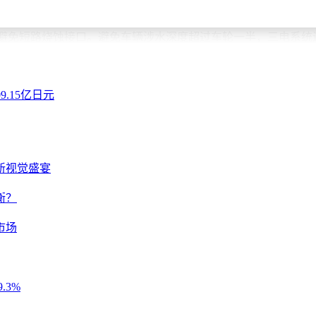
失效或严重故障。严禁私自改装电池、电控系统或高压线束，非
，避免短路烧蚀接口。避免车辆涉水深度超过车轮一半，三电系统
良好的使用习惯、定期进行专业检测并规避风险行为，比亚迪动力电
维修成本，确保每一次绿色出行都安心无忧。
9.15亿日元
新视觉盛宴
衡？
市场
.3%