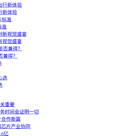
出行新体验
标准
新视觉盛宴
能否兼得？
选
关重要
务时间会证明一切
片合作新篇
储芯片产业协同
6亿