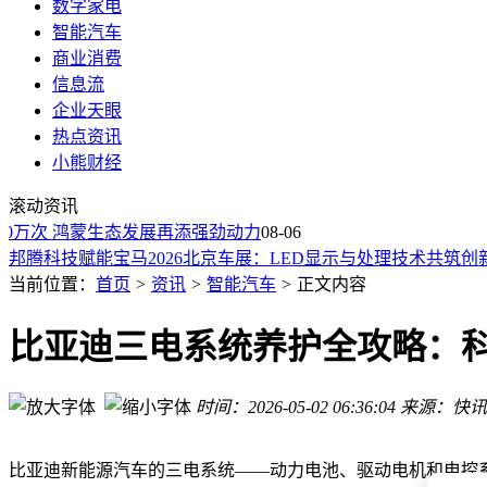
数字家电
智能汽车
商业消费
信息流
企业天眼
热点资讯
8月13日喜来登酒店！汽车涂装全链交流，车企供需精准对接
小熊财经
本田2027财年首季业绩亮眼：归母净利润同比大增129.3%达450
滚动资讯
魏牌赵永坡否认蓝山停产传闻，2026年Q4将推SUV创新新品
0万次 鸿蒙生态发展再添强劲动力
08-06
邦腾科技赋能宝马2026北京车展：LED显示与处理技术共筑创
金角财经与蔚来名誉权之争：财经报道边界与企业名誉如何平
当前位置：
首页
>
资讯
>
智能汽车
>
正文内容
上汽集团与通用汽车续约至2047年，加速新能源布局开拓全球
再续20年！上汽集团与通用汽车签署合资续约协议
本田2027财年第一财季归母净利润4509.15亿日元，同比增长129
比亚迪三电系统养护全攻略：
魏牌赵永坡辟谣蓝山停产，计划今年Q4推出全新产品
上汽通用“压线”续约20年，合资2.0时代本土主导开启新征程
时间：2026-05-02 06:36:04
来源：快讯
8月13日喜来登酒店！汽车涂装全链交流，车企供需精准对接
本田2027财年首季业绩亮眼：归母净利润同比大增129.3%达450
比亚迪新能源汽车的三电系统——动力电池、驱动电机和电控