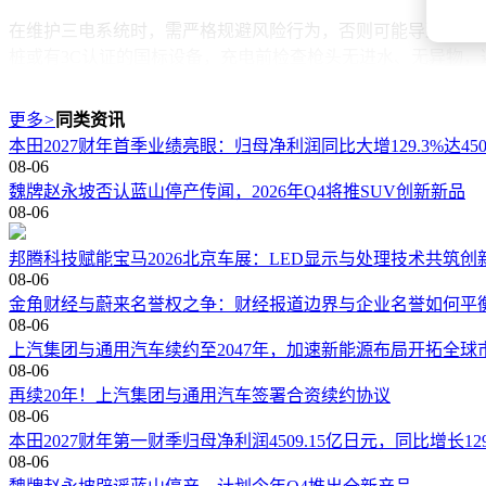
在维护三电系统时，需严格规避风险行为，否则可能导致质保
桩或有3C认证的国标设备，充电前检查枪头无进水、无异物
三电系统的科学养护是比亚迪新能源车主的重要课题。通过养成
更多
>
同类资讯
这不仅有助于长期保持续航和动力性能，还能为车主节省大量
本田2027财年首季业绩亮眼：归母净利润同比大增129.3%达450
08-06
魏牌赵永坡否认蓝山停产传闻，2026年Q4将推SUV创新新品
08-06
邦腾科技赋能宝马2026北京车展：LED显示与处理技术共筑创
08-06
金角财经与蔚来名誉权之争：财经报道边界与企业名誉如何平
08-06
上汽集团与通用汽车续约至2047年，加速新能源布局开拓全球
08-06
再续20年！上汽集团与通用汽车签署合资续约协议
08-06
本田2027财年第一财季归母净利润4509.15亿日元，同比增长129
08-06