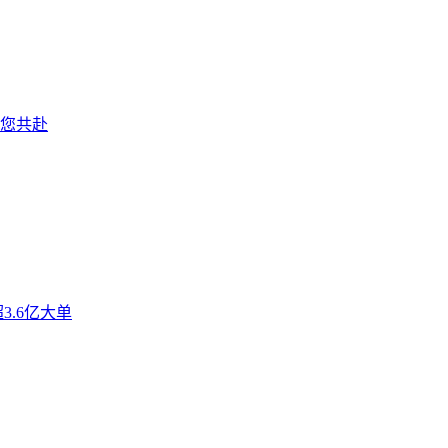
邀您共赴
3.6亿大单