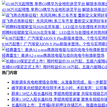
43.98万元起预售 享界G9携华为全地形途灵平台 解锁多场景
双飞燕点亮新征程！东风风神L系三车齐发 重新定义家用好车
邦腾科技赋能宝马2026北京车展：LED显示与处理技术共筑创
8.98万起售！广汽埃安AION Y Plus新版本登场，个性与实用
经典重生！奥迪A2 e-tron携高效电驱与双向充电今秋焕新登场
长城H10保定正式上市！限时权益价20.18万起，五座六座随心
热门内容
新能源车充电枪拔插全攻略：从准备到完成，每一步都至
峰学蔚来总经理武亮住院手术五小时，术后发声：公司事
蔚来1.58亿入股长鑫科技 李斌亮相答谢宴 共探车规级芯
蔚来1.58亿入股长鑫科技 李斌亮相答谢宴 聚焦车规级存
长鑫科技上市：王传福6年前押注存储芯片，账面收益超4.