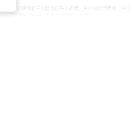
授权门店拆解维修三电将直接失去质保。充电时仅使用官方充电
进水会导致绝缘失效，引发故障并影响质保。
池的循环寿命可达2000次以上，电机故障率低至0.3%。