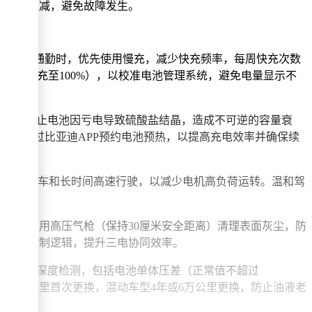
缓系统衰减，避免故障发生。
之间。日常通勤时，优先使用慢充，减少快充频率，每周快充次数
20%充至100%），以校准电池管理系统，避免电量显示不
充一次电，防止电池因亏电导致硫酸盐结晶，造成不可逆的容量衰
，可通过比亚迪APP预约电池预热，以提高充电效率并确保续
速、急刹车和长时间高速行驶，以减少电机高负荷运转。温和驾
。每半年用高压气枪（保持30厘米安全距离）清理表面灰尘，防
，优化控制逻辑，提升三电协同效率。
权网点完成深度检测，包括电池单体压差（正常值不超过
型6万公里首次更换，混动车型4年或6万公里更换，防止油液老