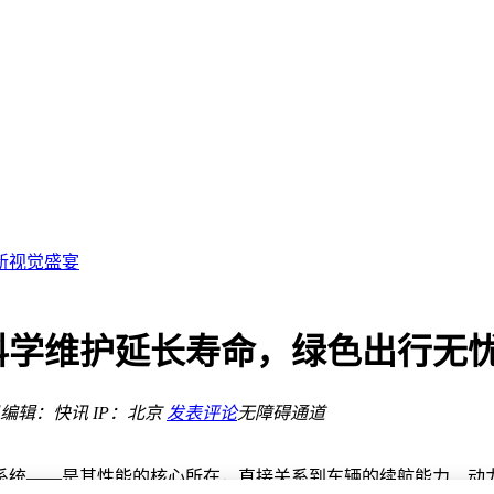
邀您共赴
9.15亿日元
新视觉盛宴
衡？
市场
.3%
科学维护延长寿命，绿色出行无
编辑：快讯
IP：北京
发表评论
无障碍通道
邀您共赴
9.15亿日元
系统——是其性能的核心所在，直接关系到车辆的续航能力、动