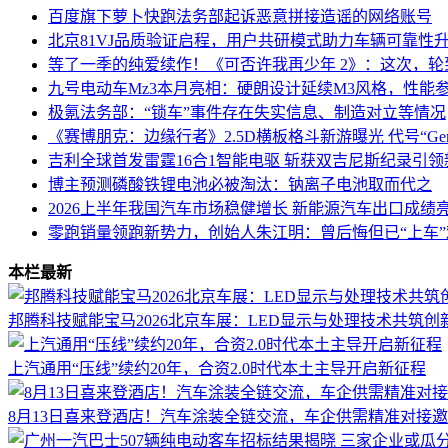
百度旗下萝卜快跑法务部起诉恶意拼接造谣的网络账号
北京81VJ品质验证启程，用户共研模式助力车辆可靠性
等了一季的纯爱续作！《可否许我再少年 2》：这次，
九号电动车Mz3本月亮相：硬朗设计延续M3风格，性能
极氪法务部：“锁车”事件存在失实信息、制造对立等情况
《赛博朋克：边缘行者》2.5D横板格斗新游曝光 代号“Gem
吉利全球首发雷霆16合1智能电驱 斩获双吉尼斯纪录引
博主预测磷酸铁锂电池必被淘汰：钠离子电池取而代之
2026上半年我国汽车市场稳健增长 新能源汽车出口成绩
零跑销量领跑新势力，创始人朱江明：曾后悔但已“上车”
本栏最新
邦腾科技赋能宝马2026北京车展：LED显示与处理技术共筑创
上汽通用“压线”续约20年，合资2.0时代本土主导开启新征程
8月13日喜来登酒店！汽车涂装全链交流，车企供需精准对接