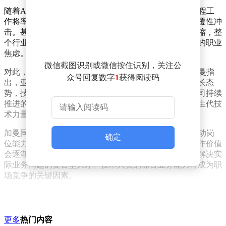
随着AI代码生成技术的成熟，部分行业机构预测基础编程工
作将率先被人工智能替代，软件工程师职业可能遭遇颠覆性冲
击。甚至有知名人士断言，程序员岗位将在未来逐步萎缩，整
个行业将迎来结构性变革。这些观点加剧了技术从业者的职业
焦虑。
微信截图识别或微信按住识别，关注公
对此，AWS高管明确反对“技术替代论”的极端观点。加曼指
众号回复数字
1
获得阅读码
出，亚马逊近年来软件开发人员的招聘数量始终保持增长态
势，技术人才需求不仅未减少，反而呈现上升趋势。公司持续
推进的实习招聘计划与往年规模相当，旨在通过吸纳新生代技
术力量，为云服务和人工智能业务的发展储备核心人才。
加曼同时承认，AI技术虽不会直接淘汰程序员，但将推动岗
确定
位能力要求的转型。未来，单纯从事基础代码编写的工作价值
会逐渐下降，企业更看重具备系统架构设计能力、能够解决实
际业务问题的复合型人才。技术人员的综合业务能力将成为职
场竞争的关键因素。
更多
热门内容