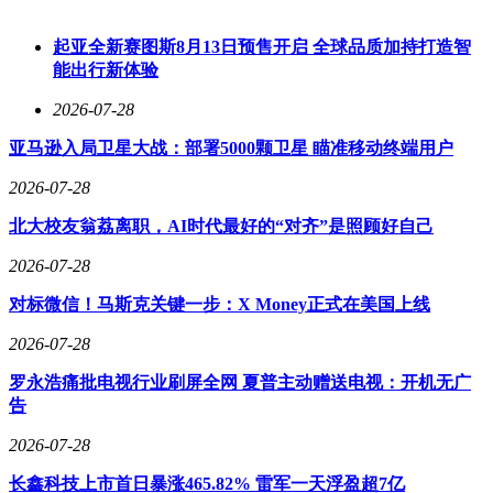
起亚全新赛图斯8月13日预售开启 全球品质加持打造智
能出行新体验
2026-07-28
亚马逊入局卫星大战：部署5000颗卫星 瞄准移动终端用户
2026-07-28
北大校友翁荔离职，AI时代最好的“对齐”是照顾好自己
2026-07-28
对标微信！马斯克关键一步：X Money正式在美国上线
2026-07-28
罗永浩痛批电视行业刷屏全网 夏普主动赠送电视：开机无广
告
2026-07-28
长鑫科技上市首日暴涨465.82% 雷军一天浮盈超7亿