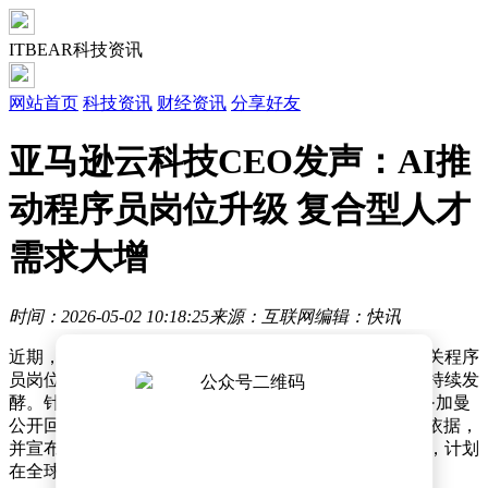
ITBEAR科技资讯
网站首页
科技资讯
财经资讯
分享好友
亚马逊云科技CEO发声：AI推
动程序员岗位升级 复合型人才
需求大增
时间：2026-05-02 10:18:25
来源：互联网
编辑：快讯
近期，人工智能编程工具的迭代速度引发广泛关注，有关程序
员岗位将被取代、技术从业者面临失业潮的讨论在业界持续发
酵。针对这一现象，亚马逊云科技AWS首席执行官马特·加曼
公开回应称，所谓“AI导致大规模技术失业”的论调缺乏依据，
并宣布亚马逊将于2026年进一步扩大技术人才招聘规模，计划
在全球范围内招募1.1万名软件工程实习生。