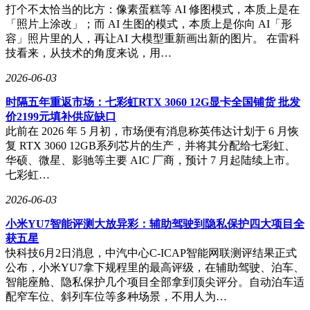
打个不太恰当的比方：像素蛋糕等 AI 修图模式，本质上是在
「照片上涂改」；而 AI 生图的模式，本质上是你向 AI「形
容」照片里的人，再让AI 大模型重新画出新的图片。 在雷科
技看来，从技术的角度来说，用…
2026-06-03
时隔五年重返市场：七彩虹RTX 3060 12G显卡全国铺货 批发
价2199元填补供应缺口
此前在 2026 年 5 月初，市场便有消息称英伟达计划于 6 月恢
复 RTX 3060 12GB系列芯片的生产，并将其分配给七彩虹、
华硕、微星、影驰等主要 AIC 厂商，预计 7 月起陆续上市。
七彩虹…
2026-06-03
小米YU7智能评测大放异彩：辅助驾驶到隐私保护四大项目全
获五星
快科技6月2日消息，中汽中心C-ICAP智能网联测评结果正式
公布，小米YU7拿下规程里的最高评级，在辅助驾驶、泊车、
智能座舱、隐私保护几个项目全部拿到顶尖评分。自动泊车适
配窄车位、斜列车位等多种场景，不用人为…