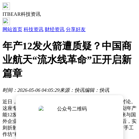
ITBEAR科技资讯
网站首页
科技资讯
财经资讯
分享好友
年产12发火箭遭质疑？中国商
业航天“流水线革命”正开启新
篇章
时间：2026-05-06 04:05:29
来源：快讯
编辑：快讯
近日，中科宇航在浙江建成投产的“超级工厂”引发广泛讨论。
这座专为力箭二号液体运载火箭设计的生产基地，因规划年产
能12发被部分网友质疑“批量制造”的含金量，甚至被拿来与国
外企业单周数十次的发射频率对比。然而，这场争议背后，实
则折射出中国商业航天正在经历的产业变革——从传统“手工
作坊”模式向现代化流水线生产的跨越。