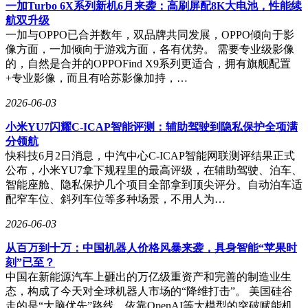
产能的底气。
一加Turbo 6X系列新机6月来袭：高刷屏配8K大电池，性能续
航双升级
市场需求的爆发为这场变革提供了注脚。今年商业航天首次被
一加与OPPO已合并数年，双品牌共同发展，OPPO倾向于影
明确为新兴支柱产业，中国星网与“千帆星座”计划合计发射近
像方面，一加倾向于游戏方面，各有优势。 需要专业级影像
2.8万颗低轨卫星，相当于构建一张覆盖全球的“太空互联
的，自然是合并的OPPOFind X9系列更适合，拥有旗舰配置
网”。按当前规划，仅满足国内组网需求就需要年均数百次发
+专业影像，而且有哈苏影像加持，…
射，12发的产能在未来可能连基础排期都难以满足。这种供需
关系的逆转，正在倒逼整个产业链加速迭代。
2026-06-03
从手工打磨到流水线生产，从单枚定制到批量制造，中国商业
小米YU7闪耀C-ICAP智能评测：辅助驾驶到隐私保护全项满
航天正以特有的节奏书写新篇章。当外界还在纠结于产能数字
分领航
时，行业内部已将目光投向更远的未来——当可回收技术成
快科技6月2日消息，中汽中心C-ICAP智能网联测评结果正式
熟、发射成本持续下探、卫星互联网全面铺开，这场静悄悄的
公布，小米YU7拿下规程里的最高评级，在辅助驾驶、泊车、
革命或将重新定义全球航天竞争的格局。
智能座舱、隐私保护几个项目全部拿到顶尖评分。自动泊车适
配窄车位、斜列车位等多种场景，不用人为…
2026-06-03
从百万到十万：中国机器人价格风暴来袭，具身智能“苹果时
刻”已至？
中国在新能源汽车上砸出的万亿级重资产和完善的制造业生
态，构成了今天对全球机器人市场的“降维打击”。 美国硅谷
走的是“大脑优先”路线，依靠OpenAI等大模型的突破赋能机