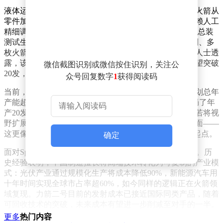
液体运载火箭的制造绝非简单工程。传统模式下，一枚火箭从
零件加工到总装出厂往往需要数年时间，每个环节都依赖人工
精细调试，类似“高级定制”。而中科宇航采用的“脉动式总装
测试生产线”，通过多工位并行作业、关键部件批量预制、多
枚火箭同步组装的方式，将生产周期大幅压缩。据业内人士透
露，该产线目前处于磨合阶段，待流程优化后年产能有望突破
微信截图识别或微信按住识别，关注公
20发，而这一数字仅是中国商业航天版图中的一角。
众号回复数字
1
获得阅读码
当前，国内民营火箭企业已建成至少15个生产基地，规划总年
产能超过280发。星际荣耀、蓝箭航天等头部企业均布局了年
产20发以上的基地，部分产线甚至具备更高弹性空间。若将视
野扩展至整个行业，单座工厂12发的产能争议便显得片面——
这更像是中国商业航天从“单点突破”迈向“规模效应”的起点。
确定
面对SpaceX的对比，中国航天人展现出独特的战略定力。历
史经验表明，中国制造擅长将高端技术转化为可复制的产业模
式：光伏产业通过规模化生产将成本降低90%，新能源汽车用
十年时间实现全球市占率超60%，如今同样的逻辑正在火箭领
域复现。力箭二号目前的发射成本已接近国际同类产品，随着
可回收技术的突破，未来成本有望进一步削减至对手的一半。
这种“降本增效”的潜力，正是中国商业航天敢于布局数百发年
更多
热门内容