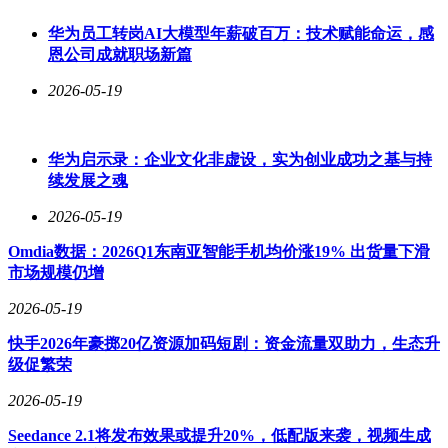
商业太空领域既有着浪漫的一面，也充满务实精神。有一个令
华为员工转岗AI大模型年薪破百万：技术赋能命运，感
人感动的故事，一位15岁的患癌女孩，生前最后一个愿望是让
恩公司成就职场新篇
马斯克把她设计的图案变成SpaceX的吉祥物，马斯克答应
了。女孩去世后，她妈妈在推特上说：“你将我们最深的痛
2026-05-19
苦，转换为星辰间永恒而美丽的东西。”在太空领域，这样的
故事显得格外契合，它融合了人类的情感与对宇宙的探索追
求。
华为启示录：企业文化非虚设，实为创业成功之基与持
续发展之魂
2026-05-19
Omdia数据：2026Q1东南亚智能手机均价涨19% 出货量下滑
市场规模仍增
2026-05-19
快手2026年豪掷20亿资源加码短剧：资金流量双助力，生态升
级促繁荣
2026-05-19
Seedance 2.1将发布效果或提升20%，低配版来袭，视频生成