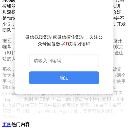
Mobile客户端的设置面板里，发现了一个没有功能描述、没有
按钮的新toggle开关。随后，Threads上的研究者@btibor91进一
步深挖，发现这个功能的隐藏标志位叫“tibro enabled”，恰好
是“orbit”的反向拼写。这种内部命名梗在硅谷科技公司中并不
少见，通常暗示着这是一个正在研发、即将发布的功能，开发
团队已准备好灰度部署的开关，只待正式发布。
微信截图识别或微信按住识别，关注公
据悉，Anthropic的Code with Claude年度开发者大会即将拉开
众号回复数字
1
获得阅读码
帷幕，首站定于旧金山，后续还将在伦敦（5月19日）和东京
（6月10日）举行。结合目前的信息，Orbit大概率会在旧金山
站的大会上正式登场。
那么，Orbit究竟是什么？从相关报道的细节来看，Orbit被定
位为主动式简报与洞察系统，将横跨Claude和Claude Code两个
确定
平台。这意味着无论是普通知识工作者还是程序员，都能使用
到Orbit。其初始集成的连接器包含Gmail、Slack、GitHub、
Calendar、Drive、Figma等。在机制方面，采用用户主动开启
（opt - in）和时区识别的方式，输出形态为个性化简报，其中
包含从已连接工作工具中提取的可操作洞察。Orbit还具备可
部署、可收藏（pin）的Orbit Apps功能，背后可能构建起一个
应用生态。
更多
热门内容
以产品经理为例，早上9点打开Claude，可能会看到这样的简