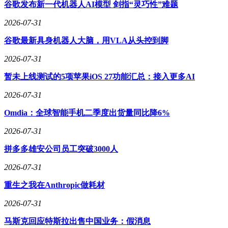
谷歌发布新一代机器人AI模型 剑指“灵巧性”难题
报：当天10:00有sprint review会议，PR#2371等待审核；设计
师Marie在Figma上修改了登录页第二版，需要给
2026-07-31
出“是”或“否”的反馈；CFO昨晚回复了周二发出的预算确认邮
谷歌最新具身机器人大脑，用VLA从头控到脚
件，倾向于同意。三件不同系统的事务，汇总在一份简报中，
实现了从被动prompt到主动推送的产品形态转变。这一转变的
2026-07-31
难点不在于模型本身，而在于产品判断，即决定推送什么内
容、隐藏什么内容、何时推送以及推送到哪里。
暂未上线测试的5项苹果iOS 27功能汇总：接入更多AI
要理解Orbit在Anthropic产品序列中的位置，需先了解Claude
2026-07-31
Cowork的演进历程。从立项到准备搭载Orbit，Claude Cowork
Omdia：全球智能手机二季度出货量同比降6%
仅用了4个月。2月，Cowork正式发布企业版，当天及此后几
个交易日，市场出现担忧情绪，担心Anthropic推出的通用AI
2026-07-31
协作工具会替代大量专业SaaS，如Salesforce、ServiceNow、
Workday等，导致这些公司股价集体走低，市值蒸发约2850亿
拼多多雄安公司员工突破3000人
美元。这一事件成为Cowork进入主流商业视野的转折点。从
2026-07-31
Cowork的功能演进路径来看，从最初的Connectors（拉数
据）、Plugins（接入第三方）、Scheduled Tasks（按时间触
重生之我在Anthropic做耗材
发）、Dispatch（任务派发）、Projects（多任务编排）到
Computer Use（自动操作电脑），最终发展到Orbit（主动简报
2026-07-31
+ 洞察），Anthropic逐步将读、写、接入、调度、操作等基础
马斯克回应特斯拉出售中国业务：假消息
能力整合，打造出无需用户prompt的产品形态。