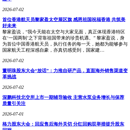
2026-07-02
首位香港航天员黎家盈太空展区旗 感恩祖国祝福香港 共筑美
好未来
黎家盈说，“我今天能在太空与大家见面，真正体现香港特区
在‘一国两制’之下背靠祖国带来的珍贵机遇。” 黎家盈说，身
为首位中国香港航天员，执行任务的每一天，她都为能够参与
国家航天工程深感自豪，亦真切感受到，国家建…
2026-07-02
董明珠股东大会“放话”：力推自研产品，直面海外销售渠道变
革挑战
2026-07-02
深鹏科技北交所上市一期辅导验收 主营水泵业务增长与保荐
质量引关注
2026-07-01
格力股东大会：回应售后海外关切 分红回购双举措提升股东