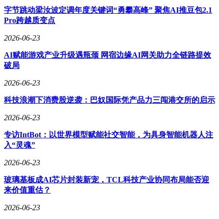
对手。
字节跳动梁汝波定调年度关键词“勇攀高峰” 聚焦AI推豆包2.1
Pro跨越质变点
2026-06-23
AI赋能游戏产业升级遇瓶颈 网宿边缘AI网关助力全链路提效
破局
2026-06-23
科技浪潮下消费股逆袭：巴奴国际凭产品力三闯港交所的启示
2026-06-23
专访IntBot：以世界模型赋能社交智能，为具身智能机器人注
入“灵魂”
2026-06-23
玻璃基板成AI芯片封装新宠，TCL科技产业协同布局能否迎
来价值重估？
2026-06-23