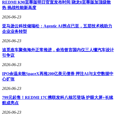
REDMI K90至尊版明日官宣发布时间 骁龙8至尊版加顶级散
调整价格策略，下沉至20-45万的中端市场，填补现有产品线
热 挑战性能新高度
的空白。
2026-06-23
亚马逊云科技储瑞松：Agentic AI拐点已至，五层技术栈助力
从行业趋势看，新能源市场已进入品牌矩阵竞争阶段。鸿蒙智
企业业务转型
行通过多品牌覆盖不同价位段，比亚迪依托子品牌实现全市场
渗透。小米的布局与之类似：主品牌攻坚高端纯电，子品
2026-06-23
牌“寻天”深耕家用增程，双线并行以抢占市场份额。这种策略
追觅造车聚焦海外正常推进，俞浩曾言国内仅三人懂汽车设计
不仅有助于小米扩大用户基础，还能为后续规模化发展奠定基
引争议
础。
2026-06-23
尽管小米官方对“寻天”品牌的具体信息保持沉默，但行业爆料
显示，昆仑N3的研发正在稳步推进。未来数月内，新品牌的
IPO余温未散SpaceX再推200亿美元债券 押注AI与太空数据中
官方命名、车型参数及上市时间等核心信息或将逐步公开。这
心扩张
款不带小米标志的新车，能否复制SU7的成功，成为下半年车
圈的最大悬念之一。
2026-06-23
新能源赛道的竞争从未停歇，增程市场的厮杀也日趋白热化。
799元起售！REDMI 17C携联发科八核芯登场 护眼大屏+长续
小米以“寻天”为棋，既是对自身技术实力的自信，也是对市场
航成亮点
格局的深刻洞察。当这家跨界玩家正式亮出底牌，无论是传统
2026-06-23
车企还是新兴势力，都不得不重新审视这位低调却野心勃勃的