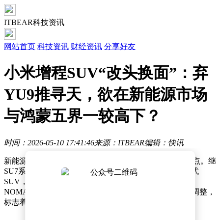
ITBEAR科技资讯
网站首页
科技资讯
财经资讯
分享好友
小米增程SUV“改头换面”：弃
YU9推寻天，欲在新能源市场
与鸿蒙五界一较高下？
时间：2026-05-10 17:41:46
来源：ITBEAR
编辑：快讯
新能源市场的竞争愈发激烈，小米汽车再次成为行业焦点。继
SU7系列在纯电领域取得突破后，小米正筹备一款增程式
SUV，并计划将其归入全新独立子品牌“寻天”（SKY
NOMAD），而非沿用此前传言的YU9命名。这一战略调整，
标志着小米在汽车领域的布局进入新阶段。