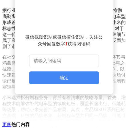
据行业内部消息，这款内部代号“昆仑N3”的增程SUV，将彻
底剥离小米主品牌体系，从标识到市场定位均与现有纯电车型
形成差异化。这意味着消费者将不会在增程车型上看到小米的
标志性logo，而是通过全新子品牌“寻天”接触这一产品。对于
这一传闻，小米官方尚未正面回应，仅表示汽车业务相关细节
微信截图识别或微信按住识别，关注公
属于高度保密信息，暂无对外披露计划。这种模糊态度反而加
众号回复数字
1
获得阅读码
剧了市场的猜测与期待。
在社交平台上，“寻天”的命名引发了网友热议。许多人将其与
鸿蒙智行的“五界”品牌矩阵对比，认为“寻天”需在气场上与之
抗衡。部分网友建议采用“无界”“无疆”等更具格局的名称，以
快速建立市场辨识度。尽管官方尚未确认最终命名，但这场讨
确定
论已反映出行业对小米新品牌的期待——它被视为小米在增程
赛道与鸿蒙智行正面竞争的关键一步。
小米选择拆分增程业务，背后有着清晰的战略考量。首先，增
程技术能够弥补纯电车型的续航短板，覆盖长途出行、低能耗
等场景，帮助小米完善产品布局。其次，主品牌SU7系列已树
立高端、科技的品牌形象，若增程车型共用同一品牌，可能引
发调性冲突。独立子品牌“寻天”则可聚焦家用、户外市场，定
更多
热门内容
价更亲民，精准匹配不同消费群体。这一策略还能让小米灵活