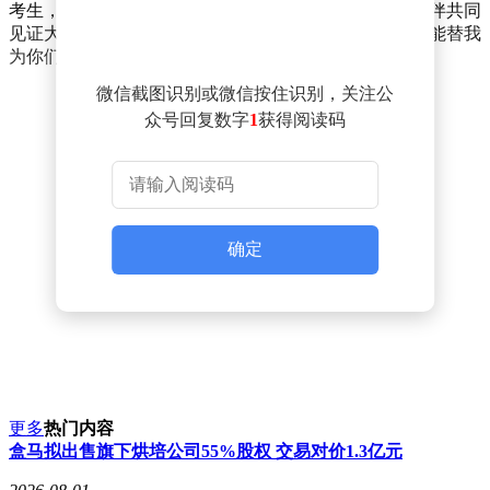
考生，拼搏无需多言，考场自有分晓。就让我们静静陪伴共同
见证大家的旗开得胜日、金榜题名时！愿今夜漫天星光能替我
为你们带去祝福。加油，你一定能考上！”
微信截图识别或微信按住识别，关注公
众号回复数字
1
获得阅读码
确定
更多
热门内容
盒马拟出售旗下烘培公司55%股权 交易对价1.3亿元