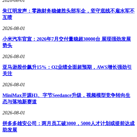
2026-08-01
朱江明发声：零跑财务稳健胜头部车企，坚守底线不雇水军不
互喷
2026-08-01
小米汽车官宣：2026年7月交付量稳超30000台 展现强劲发展
势头
2026-08-01
亚马逊股价飙升15%：Q2业绩全面超预期，AWS增长强劲引
关注
2026-08-01
MiniMax开源H3、字节Seedance升级，视频模型竞争转向生
态与落地新赛道
2026-08-01
拼多多雄安公司：两月员工破3000，5000人才计划或提前达成
助发展