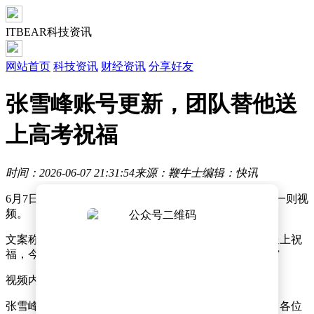
ITBEAR科技资讯
网站首页
科技资讯
财经资讯
分享好友
张雪峰账号更新，团队替他送
上高考祝福
时间：2026-06-07 21:31:54
来源：鞭牛士
编辑：快讯
6月7日消息，鞭牛士发现，张雪峰抖音、微博账号更新一则视
频。
文案称：“2026年高考到了，老张每年都会如约给大家送上祝
福，今年张雪峰团队替老张来送祝福，我们永不缺席。”
视频内容为张雪峰历年高考祝福内容的合集。
张雪峰团队表示：“约定成习的祝愿，水到渠成的结果。各位