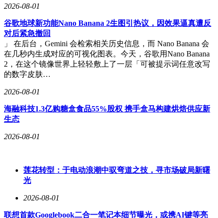
2026-08-01
谷歌地球新功能Nano Banana 2生图引热议，因效果逼真遭反
对后紧急撤回
」 在后台，Gemini 会检索相关历史信息，而 Nano Banana 会
在几秒内生成对应的可视化图表。今天，谷歌用Nano Banana
2，在这个镜像世界上轻轻敷上了一层「可被提示词任意改写
的数字皮肤…
2026-08-01
海融科技1.3亿购糖盒食品55%股权 携手盒马构建烘焙供应新
生态
2026-08-01
莲花转型：于电动浪潮中驭弯道之技，寻市场破局新曙
光
2026-08-01
联想首款Googlebook二合一笔记本细节曝光，或携AI键等亮