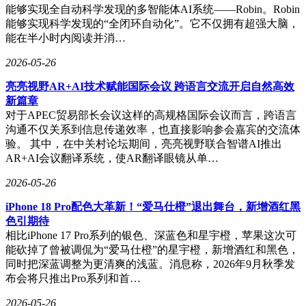
能够实现全自动科学发现的多智能体AI系统——Robin。Robin
能够实现科学发现的“全闭环自动化”。它不仅拥有超强大脑，
能在半小时内阅读并消…
2026-05-26
亮亮视野AR+AI技术赋能国际会议 跨语言交流开启自然高效
新篇章
对于APEC贸易部长会议这样的高规格国际会议而言，跨语言
沟通不仅关系到信息传递效率，也直接影响参会嘉宾的交流体
验。 其中，在中关村论坛期间，亮亮视野联合智谱AI推出
AR+AI会议翻译系统，使AR翻译眼镜从单…
2026-05-26
iPhone 18 Pro配色大革新！“爱马仕橙”退出舞台，新增酒红黑
色引期待
相比iPhone 17 Pro系列的银色、深蓝色和星宇橙，苹果这次可
能砍掉了曾被调侃为“爱马仕橙”的星宇橙，新增酒红和黑色，
同时把深蓝调整为更清爽的浅蓝。消息称，2026年9月秋季发
布会将只推出Pro系列和首…
2026-05-26