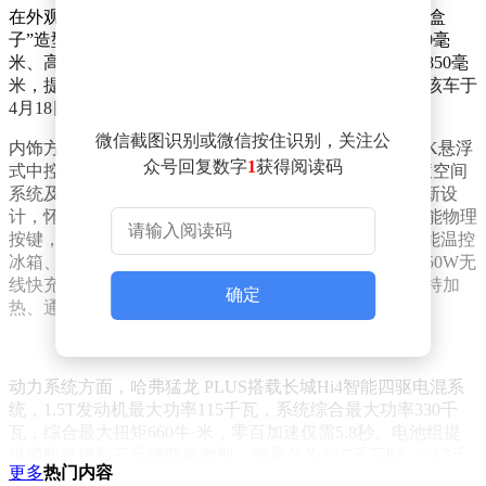
在外观设计上，哈弗猛龙 PLUS延续了家族标志性的“方盒
子”造型，车身线条硬朗有力。新车长4912毫米、宽1950毫
米、高1905毫米，轴距较原有车型增加112毫米，达到2850毫
米，提供5座和7座两种版本，满足不同家庭出行需求。该车于
4月18日开启预售，预售价18.98万元起。
微信截图识别或微信按住识别，关注公
内饰方面，新车采用环抱式座舱布局，配备15.6英寸2.5K悬浮
众号回复数字
1
获得阅读码
式中控屏和W-HUD抬头显示系统，搭载Coffee OS 3智慧空间
系统及Coffee GPT大模型。三幅式多功能方向盘经过重新设
计，怀挡式换挡机构得以保留，中控屏下方设有常用功能物理
按键，兼顾科技感与实用性。配置上，车内提供5.4L智能温控
冰箱、12扬声器音响系统（含主驾头枕扬声器）、副驾50W无
线快充、小桌板及露营驱蚊灯等装备，前后排座椅均支持加
确定
热、通风及按摩功能。
动力系统方面，哈弗猛龙 PLUS搭载长城Hi4智能四驱电混系
统，1.5T发动机最大功率115千瓦，系统综合最大功率330千
瓦，综合最大扭矩660牛·米，零百加速仅需5.8秒。电池组提
供磷酸铁锂和三元锂两种类型，容量分为23.7千瓦时、33.7千
更多
热门内容
瓦时和44.7千瓦时三个版本，WLTC工况纯电续航最高191公