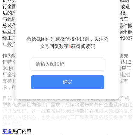
机器人生产需求，特斯拉已对原Model S/X旗舰车型生产线进
行全面改造，预计在4个月内完成产线切换与调试工作。改造
后的产线设计年产能可达100万台，为大规模生产奠定基础。
与此同时，上海超级工厂已投入50台Optimus Gen-3参与汽车
总装作业，这些机器人承担着座椅安装、内饰装配、零部件搬
运及质量检测等关键工序，为全球部署积累实践经验。德州超
级工厂的第二代机器人产线也在紧锣密鼓地规划中，预计2027
微信截图识别或微信按住识别，关注公
年投产，长期目标年产能高达1000万台。
众号回复数字
1
获得阅读码
作为特斯拉首款量产人形机器人，Optimus Gen-3具备多项先
进特性。该机器人身高173厘米，体重57公斤，行走速度达1.2
米/秒（约3.5公里/小时），最大负载能力为20公斤，可适应工
厂全场景作业需求。在续航方面，其搭载的2.3kWh 4680电池
支持10小时连续运行，仅需10分钟快充即可满足全天作业需
确定
求，配合自主充电功能可实现24小时不间断工作。
目前，特斯拉尚未公布Optimus的具体上市时间。首批量产机
型将优先满足内部工厂需求，后续将逐步向外部企业及家庭用
户开放预订。这一战略布局显示出特斯拉在机器人领域的技术
积累与市场信心，也为未来智能工厂和家庭服务场景提供了新
的可能性。
更多
热门内容