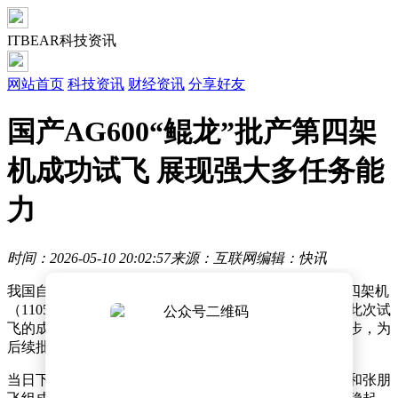
ITBEAR科技资讯
网站首页
科技资讯
财经资讯
分享好友
国产AG600“鲲龙”批产第四架
机成功试飞 展现强大多任务能
力
时间：2026-05-10 20:02:57
来源：互联网
编辑：快讯
我国自主研制的大型水陆两栖飞机AG600“鲲龙”批产第四架机
（1105）近日在珠海金湾机场顺利完成生产试飞任务。此次试
飞的成功标志着该机型在研发与制造领域迈出了重要一步，为
后续批量生产和交付使用奠定了坚实基础。
当日下午，由经验丰富的飞行员安瑞、王路得、朱俊涛和张朋