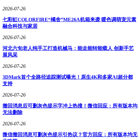
2026-07-26
七彩虹COLORFIRE“橘舍”ME26A机箱来袭 暖色调萌宠元素
融合科技与家居
2026-07-26
河北六旬老人纯手工打造机械马：能走能转能载人 创新手艺
展风采
2026-07-26
3DMark首个全路径追踪测试曝光！原生4K和多家AI超分都
支持
2026-07-26
撤回消息后可删灰色提示字冲上热搜！微信回应：所有版本均
无法删除
2026-07-26
微信撤回消息可删灰色提示引热议？官方回应：所有版本均无