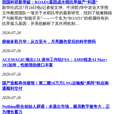
我国科研新突破：ROAD1基因成水稻抗旱稳产“利器”
新华社武汉7月24日电(记者侯文坤、牛润哲)华中农业大学熊
立仲教授团队一项关于水稻抗旱的最新研究，找到了能兼顾稳
产与耐旱的“智能开关”——一个名为“ROAD1”的稻属特有的
抗旱孤儿基因，并系统解析了其作用机制…
2026-07-26
探秘多彩月华：从古至今，月亮颜色背后的科学密码
2026-07-26
ACEMAGIC推出2.1L迷你工作站F9A：AMD锐龙AI Max+
395加持，性能强劲接口丰富
2026-07-26
国产造船再传捷报！第二艘18万方LNG运输船“果阿”轮在南
通顺利交付
2026-07-26
Nothing联合创始人辟谣：未退出市场，裁员数字被夸大，正
为增长蓄力