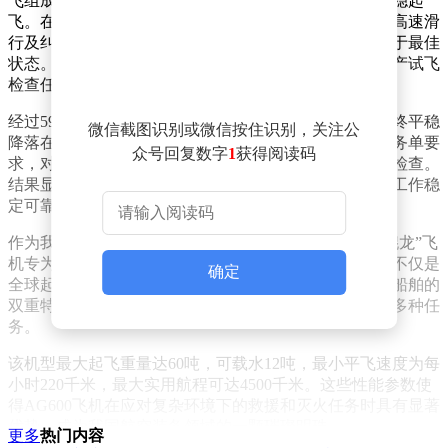
飞组成的首飞机组，驾驶AG600飞机从金湾机场跑道平稳起
飞。在起飞前，机组人员严格按照程序完成了低、中、高速滑
行及纠偏滑行等一系列检查动作，确保飞机各项性能处于最佳
状态。随后，飞机按照预定航线前往任务空域，展开生产试飞
检查任务。
经过59分钟的飞行，AG600飞机各项性能表现优异，最终平稳
微信截图识别或微信按住识别，关注公
降落在金湾机场。在飞行过程中，机组人员严格按照任务单要
众号回复数字
1
获得阅读码
求，对飞机的操纵系统、各系统工作状态等进行了全面检查。
结果显示，飞机状态良好，操纵系统响应正常，各系统工作稳
定可靠，充分验证了其设计成熟度和制造质量。
作为我国首次自主研制的大型特种用途飞机，AG600“鲲龙”飞
机专为满足森林灭火和水上救援的迫切需求而设计。它不仅是
确定
全球起飞重量最大的民用水陆两栖飞机，还具备飞机与船舶的
双重特性，能够灵活执行灭火、物资转送、通信中继等多种任
务。
该机型最大起飞重量达60吨，可载水12吨，最小平飞速度为每
小时220千米，最大实用航程可达4500千米。这些性能参数使
得AG600飞机在应对复杂环境下的救援和灭火任务时具有显著
优势，成为我国航空装备领域的一颗璀璨明珠。
更多
热门内容