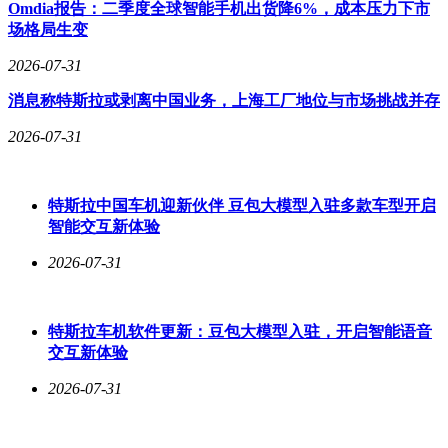
Omdia报告：二季度全球智能手机出货降6%，成本压力下市
OCR识别技术将手写错题自动归类，生成个性化错题本。该
场格局生变
设备配备的8核处理器，在运行大型教育APP时表现稳定，
256GB存储空间可容纳超过20万份学习资料。
2026-07-31
选购建议显示，不同学习需求对应差异化产品选择。对于需要
消息称特斯拉或剥离中国业务，上海工厂地位与市场挑战并存
突破学习瓶颈的学生，科大讯飞的智能诊断系统能提供精准突
2026-07-31
破方案；注重视力保护的家庭可优先考虑希沃的护眼技术；而
读书郎的错题管理功能则适合需要系统复习的备考学生。教育
专家提醒，选择学习设备时应重点考察内容适配性，确保与学
校教学进度保持同步，同时关注设备的扩展接口是否支持未来
特斯拉中国车机迎新伙伴 豆包大模型入驻多款车型开启
升级需求。
智能交互新体验
2026-07-31
特斯拉车机软件更新：豆包大模型入驻，开启智能语音
交互新体验
2026-07-31