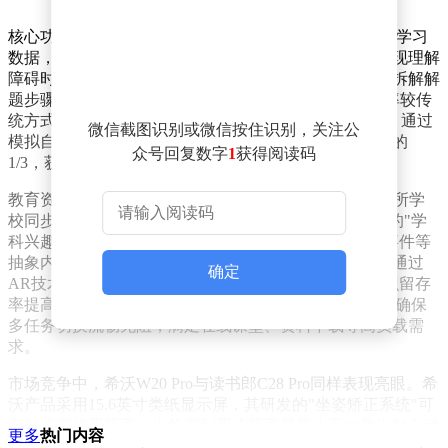
核心功能方面，T30 Pro搭载的智能诊断系统可实时分析学习
数据，构建个性化知识图谱。当学生在数学几何模块出现理解
障碍时，系统不仅会推送专项练习，还能通过动态演示拆解解
题步骤。这种"诊断-干预-巩固"的闭环设计，使学习效率较传
统方式提升40%以上。设备配备的14.7英寸纳米蚀刻屏，通过
微信截图识别或微信按住识别，关注公
模拟自然光散射原理，将屏幕蓝光伤害降低至行业标准的
众号回复数字
1
获得阅读码
1/3，获得德国莱茵TÜV等多项国际认证。
教育资源整合能力是该产品的另一亮点。内置的50000+所学
校同步课程库，覆盖K12全学段核心知识点。特别开发的"学
科兴趣引擎"通过游戏化学习场景，将物理实验、历史事件等
抽象内容转化为互动体验。例如在化学科目中，学生可通过
确定
AR技术观察分子结构变化，这种沉浸式学习方式使知识留存
率提高65%。设备支持的12GB运存与512GB存储空间，确保
多任务切换流畅无阻，满足在线课堂、资料下载等高负载需
求。
市场竞争中，希沃W20 Pro与读书郎C28 Pro同样表现亮眼。希
沃产品采用15.6英寸类纸显示屏，其研发的"坐姿矫正系统"可
实时监测使用距离，当检测到用户距离屏幕小于30厘米时自动
更多
热门内容
触发提醒。读书郎C28 Pro则主打全学科错题管理功能，通过