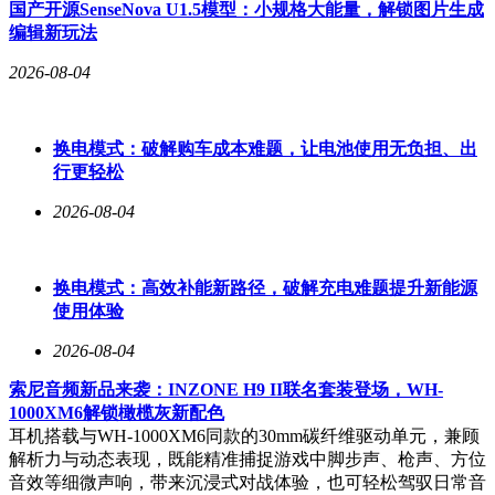
国产开源SenseNova U1.5模型：小规格大能量，解锁图片生成
地直发模式，跳过中间商加价环节。以澳洲安格斯牛肉和潜江
编辑新玩法
小龙虾为原料的单品，在控制终端售价的同时，通过供应链效
率提升维持了29%的毛利率。质量检测体系同步升级，新增高
2026-08-04
风险项目内部检测设备投入，为产品品质提供硬件保障。
财务数据印证战略调整成效。截至2025年末，公司货币资金超
换电模式：破解购车成本难题，让电池使用无负担、出
3亿元，加上银行理财等交易性金融资产，实际掌握的高流动
行更轻松
性资产超过12亿元。这种"牺牲短期损益换取长期生存"的策
略，使企业在行业价格战中保持了财务弹性。当竞争对手为争
2026-08-04
夺市场份额持续消耗现金流时，良品铺子通过轻量化渠道结构
和充足资金储备，构建起独特的竞争壁垒。
换电模式：高效补能新路径，破解充电难题提升新能源
使用体验
2026-08-04
索尼音频新品来袭：INZONE H9 II联名套装登场，WH-
1000XM6解锁橄榄灰新配色
耳机搭载与WH-1000XM6同款的30mm碳纤维驱动单元，兼顾
解析力与动态表现，既能精准捕捉游戏中脚步声、枪声、方位
音效等细微声响，带来沉浸式对战体验，也可轻松驾驭日常音