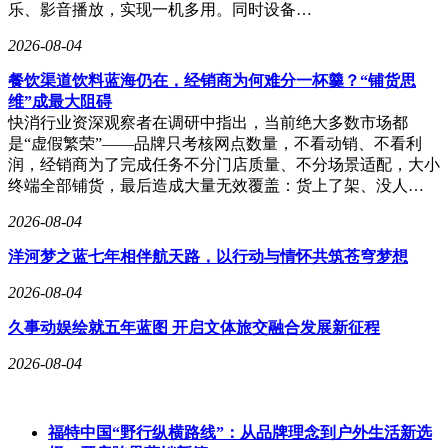
乐、影音播放，实现一机多用。同时设备…
2026-08-04
餐饮渠道饮料蓝海仍在，经销商为何难分一杯羹？“铺货思
维”成最大阻碍
快消行业资深观察者在调研中指出，当前绝大多数市场都
是“虚假繁荣”——品牌只考核网点数量，不看动销、不看利
润，经销商为了完成任务不分门店质量、不分场景适配，大小
终端全部铺货，最后造成大量无效覆盖：货上了架、没人…
2026-08-04
洋河梦之蓝七年相伴航天路，以行动与情怀共筑苍穹梦想
2026-08-04
久事动娱绘就五年蓝图 开启文体旅交融合发展新征程
2026-08-04
福特中国“野行纵横路线”：从品牌理念到户外生活新选