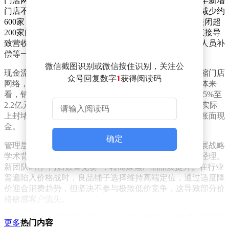
门店网络收缩成为业绩波动的主因。数据显示，公司全年新增
门店不足300家，却关闭了近900家直营与加盟门店，净减少约
600家，年末门店总数降至2100余家。华中地区因亏损关闭超
200家门店，华东、西南区域也各关闭百余家。关店潮直接导
致营收跌破55亿元，同时产生设备处置、租金违约金、人员补
偿等一次性支出，这些成本集中计入报表形成亏损。
微信截图识别或微信按住识别，关注公
现金流逆势增长源于激进的成本控制策略。通过大幅收缩门店
众号回复数字
1
获得阅读码
网络，公司削减了庞大的运营团队及相关税费支出。具体来
看，销售费用同比减少15%至13亿元，管理费用降幅达35%至
2.2亿元，远超营收下降幅度。这种"断臂止血"的举措，实际
上封堵了长期消耗资金的业务漏洞，将沉淀资金转化为账面现
金。
确定
管理层换血带来战略转向。2025年上半年，具有质量发展战略
学术背景的程虹接任董事长，实控人杨红春亲自出任总经理。
新团队叫停"门店数量竞赛"，转而聚焦产品品质提升。在行业
普遍陷入价格战时，良品铺子选择维持高端定位，通过适度降
价迎合消费趋势，但坚决不参与极致低价竞争，这导致部分价
格敏感客户流失。
供应链优化成为破局关键。公司全年针对红松、夏威夷果等近
更多
热门内容
30款核心产品，开展20余次产区直接对接，采用集中采购、产