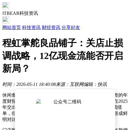
ITBEAR科技资讯
网站首页
科技资讯
财经资讯
分享好友
程虹掌舵良品铺子：关店止损
调战略，12亿现金流能否开启
新局？
时间：2026-05-11 18:40:08
来源：互联网
编辑：快讯
休闲食品行业正经历剧烈震荡，良品铺子以一份极具反差的年
度财报引发市场热议。这家曾以门店扩张著称的企业，在2025
年交出了营收同比下滑超两成、净利润亏损1.48亿元的成绩
单，但同期经营现金流净额却从570万元飙升至4亿元，形成鲜
明对比。