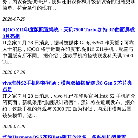
华为乾崑智驾®ADS 4.1系统，通过36个全向传感器构建360度
务，为设备提供保护，使归还旧设备和升级新设备的过程更加
立体感知网络。实测中，车辆在夜晚暗光场景下可提前识别锥
简单。符合条件的现有 …
桶、纸箱等障碍物，eAES 2.0增强型自动紧急转向功能有效避
2026-07-29
免“前后夹击”追尾风险。被动安全方面，十三横五纵笼式车身
采用高强度钢与铝合金占比91%的材料，14处2000MPa潜艇级
iQOO Z11印度版配置揭晓：天玑7500 Turbo加持 3D曲面屏或
热成型钢覆盖乘员舱，一体式门环结构使车顶可承受5.8倍车
8月亮相
重压力，构建全方位安全防护体系。
IT之家 7 月 28 日消息，据科技媒体 Gadgets360 昨天援引可靠
人士消息，iQOO 将于近期在印度市场推出 Z11手机，配置与
尚界Z7与Z7T以差异化定位覆盖多元需求：Z7主打轿跑造型与
中国版有所不同。 据介绍，这款手机将搭载联发科天玑 7500
运动风尚，Z7T通过猎装布局兼顾空间拓展性。目前，Z7起售
Tu…
价21.98万元，Z7T售价22.98万元，凭借都会美学设计、智趣
座舱体验、越级空间表现与华为硬核科技，在同价位车型中形
2026-07-29
成显著竞争优势。对于追求个性表达、舒适体验与智能科技的
年轻用户而言，这两款车已超越传统代步工具的范畴，成为承
vivo海外S2手机即将登场：横向双摄搭配骁龙8 Gen 5 芯片亮
载生活热爱、适配多元场景的移动生活空间。鸿蒙智行通过精
点足
准布局细分市场，展现出对年轻消费群体的深刻洞察，新车有
IT之家 7 月 28 日消息，vivo 现已在印度官网上线 S2 手机的介
望在高端纯电领域持续引领潮流。
绍页面，新机采用“旗舰设计语言”，预计将在近期发布。据介
绍，这款手机的外观与 X300 FE 颇为相似，均采用横向后置
镜头模组。这…
2026-07-29
华为HarmonyOS 7花粉Beta版开放报名，多系列机型覆盖，