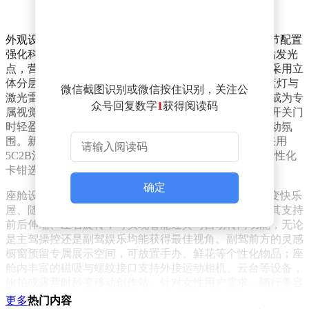
外观设计以“宽体低趴”为核心语言，通过灯光系统与细节配置
强化科技感与运动气质。都市流光大灯采用600余个星钻发光
点，营造出璀璨星河般的视觉效果；车尾钻石晶簇尾灯采用立
体分层设计，点亮后层次分明。车身四周的6颗ADS小蓝灯与
微信截图识别或微信按住识别，关注公
激光雷达形成独特标识，既彰显智能驾驶硬件实力，又成为专
众号回复数字
1
获得阅读码
属视觉符号。无边框电弹电吸门搭配半隐藏式门把手，开关门
时轻盈静谧；追风运动套件（选装）进一步强化整车运动氛
围。新车提供10种潮流车色与5款内饰主题，部分漆面采用
5C2B涂装工艺，兼顾光泽度与耐用性，多尺寸轮毂与个性化
卡钳选择满足年轻用户对定制化的追求。
确定
座舱设计围绕“悦己出行”理念，打造三大核心场景：百变快乐
屋、随行美容舱与移动午休房。随动屏成为全场焦点，其支持
前后伸缩、左右旋转，可实现智能迎宾与自动转向功能，无论
是主驾操控还是副驾娱乐均能获得最佳视角。副驾前方的灵感
橱窗预留专属展示空间，可放置手办、鲜花等个性化物品；座
舱内丰富的磁吸与螺纹接口支持外接运动相机、云台等设备，
旅拍或露营时秒变移动创作站。针对女性用户需求，随行美容
舱搭载诺奖级MOFs可吸附降解材料，持续分解甲醛与异味，
更多
热门内容