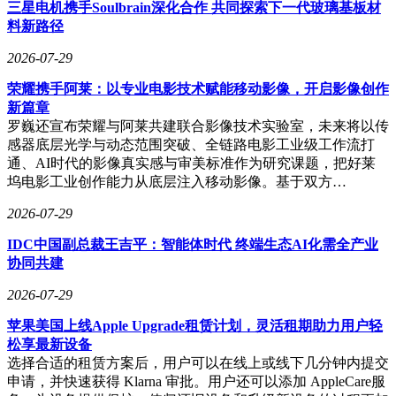
配合淡雅香氛系统营造舒适环境；水离子空调出风温润，可沉
三星电机携手Soulbrain深化合作 共同探索下一代玻璃基板材
降灰尘、保湿护肤；前排柔光化妆镜支持三档亮度与色温调
料新路径
节，精准还原妆容效果。
2026-07-29
荣耀携手阿莱：以专业电影技术赋能移动影像，开启影像创作
移动午休房功能则聚焦都市人群的休憩需求。主副驾零重力座
新篇章
椅支持加热、通风与按摩功能，臀角最大可调至125°，搭配伸
罗巍还宣布荣耀与阿莱共建联合影像技术实验室，未来将以传
缩腿托可实现一键躺平；6.5L风冷冰箱可存放饮品与护肤品，
感器底层光学与动态范围突破、全链路电影工业级工作流打
智能调光天幕与后排防晒隐私玻璃保障私密性，配合
通、AI时代的影像真实感与审美标准作为研究课题，把好莱
HUAWEI SOUND 21扬声器音响系统，营造出静谧舒适的休
坞电影工业创作能力从底层注入移动影像。基于双方…
憩空间。空间实用性方面，两款车通过掀背设计打破传统轿
2026-07-29
跑“颜值优先、空间妥协”的局限。尚界Z7后备箱常规容积
559L，放倒后排座椅后拓展至1582L；Z7T表现更优，常规容
IDC中国副总裁王吉平：智能体时代 终端生态AI化需全产业
积648L，拓展后达1694L，可轻松容纳滑雪板、帐篷等大件物
协同共建
品。两车均配备90L电弹电吸前备箱，内部带排水设计与挂
钩，方便收纳小件物品；全车41处精收纳点位让手机、钥匙等
2026-07-29
随身物品摆放有序。
苹果美国上线Apple Upgrade租赁计划，灵活租期助力用户轻
华为技术赋能成为新车核心竞争力，全系五大满配包括舒适、
松享最新设备
辅助驾驶、性能、续航与智能配置，重新定义20万级纯电座驾
选择合适的租赁方案后，用户可以在线上或线下几分钟内提交
价值标杆。辅助驾驶系统搭载896线双光路图像级激光雷达与
申请，并快速获得 Klarna 审批。用户还可以添加 AppleCare服