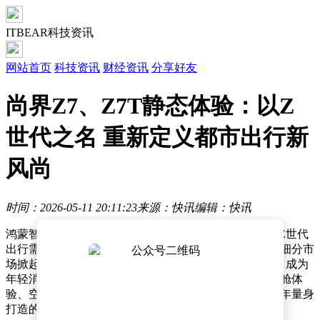
ITBEAR科技资讯
网站首页
科技资讯
财经资讯
分享好友
尚界Z7、Z7T静态体验：以Z
世代之名 重新定义都市出行新
风尚
时间：2026-05-11 20:11:23
来源：快讯
编辑：快讯
鸿蒙智行旗下全新车型尚界Z7与Z7T正式登场，凭借对Z世代
出行需求的精准把握，两款新车在高端纯电轿跑与猎装细分市
场掀起热潮。发布仅27分钟，大定订单便突破12000台，成为
年轻消费者关注的焦点。此次静态体验从设计美学、座舱体
验、空间实用性到核心科技，全方位解析这款为都市青年量身
打造的纯电座驾。