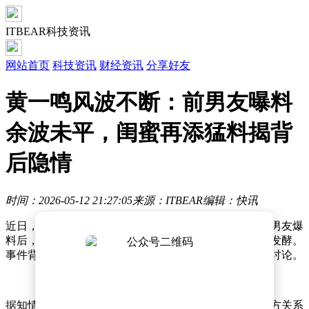
ITBEAR科技资讯
网站首页
科技资讯
财经资讯
分享好友
黄一鸣风波不断：前男友曝料
余波未平，闺蜜再添猛料揭背
后隐情
时间：2026-05-12 21:27:05
来源：ITBEAR
编辑：快讯
近日，黄一鸣再次成为舆论焦点，继被限制高消费、前男友爆
料后，其闺蜜也公开揭露了更多内幕，让这场风波持续发酵。
事件背后牵扯出的复杂关系和争议行为，引发网友广泛讨论。
据知情人士透露，黄一鸣与闺蜜曾关系密切，但近期双方关系