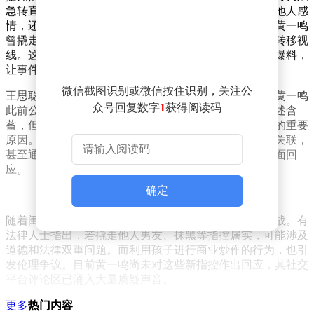
急转直下。闺蜜在社交平台发文，指控黄一鸣不仅介入他人感
情，还长期利用单亲妈妈身份进行商业炒作。她透露，黄一鸣
曾撬走自己交往多年的男友，并在事后通过抹黑对方来转移视
线。这些指控虽未提供直接证据，但结合此前前男友的爆料，
让事件可信度大幅提升。
微信截图识别或微信按住识别，关注公
王思聪相关话题再次被牵扯其中。闺蜜在爆料中暗示，黄一鸣
众号回复数字
1
获得阅读码
此前公开孩子父亲身份时，曾向她透露过细节。虽然表述含
蓄，但网友推测这可能是王思聪始终拒绝承认亲子关系的重要
原因。此前黄一鸣多次在社交平台暗示孩子与王思聪的关联，
甚至通过直播带货方式引发关注，但均未获得王思聪方面回
应。
确定
随着闺蜜爆料持续发酵，黄一鸣的公众形象面临严峻挑战。有
法律人士指出，若撬走他人男友、抹黑等指控属实，可能涉及
道德和法律双重问题。而利用孩子进行商业炒作的行为，也引
发伦理争议。目前黄一鸣尚未对这些新指控作出回应，其社交
平台评论区已涌入大量质疑声音。
这场持续数月的风波，从法律纠纷到情感争议，再到如今的闺
更多
热门内容