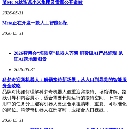
蜜反目，不断刷新公众认知。事件核心已从个人恩怨演变为对
某MCN就造谣小米集团及雷军公开道歉
公众人物道德标准的讨论。有网友评论："每个爆料都像拼图
2026-05-31
碎片，拼凑出的真相让人震惊。"也有观点认为，在信息未完
全核实前，应保持理性态度。
Meta正在开发一款人工智能吊坠
事件相关图片及详细时间线显示，黄一鸣近半年频繁登上热
2026-05-31
搜，涉及话题包括公开恋情、回应孩子父亲身份、前男友涉毒
指控等。此次闺蜜爆料是否会成为压垮骆驼的最后一根稻草，
仍需观察后续发展。目前已有多个品牌开始评估与黄一鸣的合
2026智博会“海陆空”机器人齐聚 消费级AI产品涌现 见
作关系，其商业价值面临重大考验。
证AI落地新图景
2026-05-31
科梦奇迎宾机器人：解锁接待新场景，从入口到导览的智能服
务全攻略
品牌对比如何理解科梦奇机器人侧重迎宾接待、场馆讲解、路
线引导和内容展示，适合需要长期运行的接待空间。 日常使
用中的任务分工迎宾机器人更适合承担清晰、重复、可标准化
的岗位。科梦奇机器人在部署时，应结合入口视线…
2026-05-31