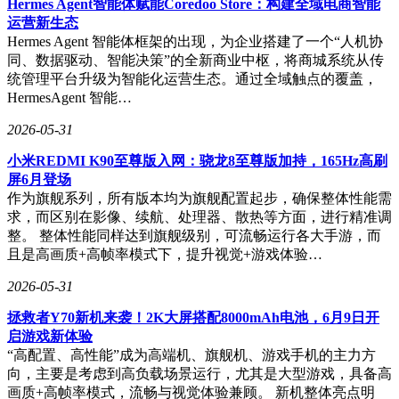
Hermes Agent智能体赋能Coredoo Store：构建全域电商智能
运营新生态
Hermes Agent 智能体框架的出现，为企业搭建了一个“人机协
同、数据驱动、智能决策”的全新商业中枢，将商城系统从传
统管理平台升级为智能化运营生态。通过全域触点的覆盖，
HermesAgent 智能…
2026-05-31
小米REDMI K90至尊版入网：骁龙8至尊版加持，165Hz高刷
屏6月登场
作为旗舰系列，所有版本均为旗舰配置起步，确保整体性能需
求，而区别在影像、续航、处理器、散热等方面，进行精准调
整。 整体性能同样达到旗舰级别，可流畅运行各大手游，而
且是高画质+高帧率模式下，提升视觉+游戏体验…
2026-05-31
拯救者Y70新机来袭！2K大屏搭配8000mAh电池，6月9日开
启游戏新体验
“高配置、高性能”成为高端机、旗舰机、游戏手机的主力方
向，主要是考虑到高负载场景运行，尤其是大型游戏，具备高
画质+高帧率模式，流畅与视觉体验兼顾。 新机整体亮点明