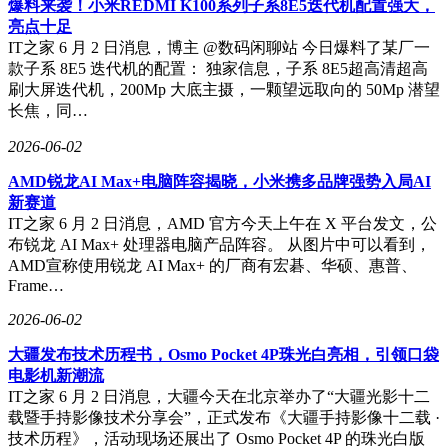
爆料来袭！小米REDMI K100系列子系8E5迭代机配置强大，
亮点十足
IT之家 6 月 2 日消息，博主 @数码闲聊站 今日爆料了某厂一
款子系 8E5 迭代机的配置： 独家信息，子系 8E5超高清超高
刷大屏迭代机，200Mp 大底主摄，一颗望远取向的 50Mp 潜望
长焦，同…
2026-06-02
AMD锐龙AI Max+电脑阵容揭晓，小米携多品牌强势入局AI
新赛道
IT之家 6 月 2 日消息，AMD 官方今天上午在 X 平台发文，公
布锐龙 AI Max+ 处理器电脑产品阵容。 从图片中可以看到，
AMD宣称使用锐龙 AI Max+ 的厂商有宏碁、华硕、惠普、
Frame…
2026-06-02
大疆发布技术历程书，Osmo Pocket 4P珠光白亮相，引领口袋
电影机新潮流
IT之家 6 月 2 日消息，大疆今天在北京举办了“大疆光影十二
载暨手持影像技术分享会”，正式发布《大疆手持影像十二载 ·
技术历程》，活动现场还展出了 Osmo Pocket 4P 的珠光白版