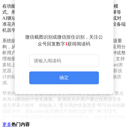
在功能扩展方面，更新后的相机应用将集成Siri视觉智能模
式。用户可通过语音指令或手势触发植物识别、实时翻译等
AI驱动功能，例如拍摄路标即可自动翻译成指定语言，或对
准花卉获取品种信息。这项技术依托于苹果近期强化的设备端
机器学习框架，确保隐私安全的同时实现快速响应。
微信截图识别或微信按住识别，关注公
系统级变革同样贯穿iOS 27的多个维度。Siri将迎来架构级重
众号回复数字
1
获得阅读码
构，从被动响应式助手升级为主动式智能管家，能够跨应用分
析用户习惯并自动执行任务，例如根据日历安排调整闹钟或整
理相册。其交互界面也采用类似ChatGPT的对话式设计，支持
多轮上下文理解与富媒体内容展示。其他核心应用如Safari浏
览器、天气和图像创作工具Image Playground均将获得重新设
计的标签栏与动画效果，延续Liquid Glass设计语言的流畅质
确定
感。
苹果的竞争对手谷歌同期公布了Android 17的更新计划，重点
布局AI驱动的个性化体验。新系统允许用户通过自然语言生
成主屏幕小组件，例如输入"显示我的快递进度"即可自动创建
追踪卡片。其Rambler听写模式可智能过滤"嗯""啊"等语气
词，并实现笔记应用与外卖平台的深度联动，例如将手写购物
清单自动同步至配送服务。
更多
热门内容