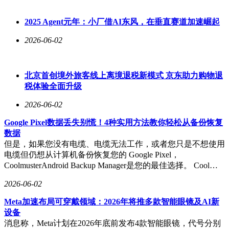
针对桌面端，macOS 27将着力修复视觉设计争议。去年版本
中过度使用的半透明效果与阴影层次导致部分场景下文字可读
2025 Agent元年：小厂借AI东风，在垂直赛道加速崛起
性下降，新系统通过动态调节对比度与界面元素间距解决该问
2026-06-02
题，同时保留Liquid Glass的标志性圆角设计与微光质感。所
有操作系统更新将于6月8日苹果全球开发者大会上正式发布，
开发者可提前获取测试版本进行适配。
北京首创境外旅客线上离境退税新模式 京东助力购物退
税体验全面升级
2026-06-02
Google Pixel数据丢失别慌！4种实用方法教你轻松从备份恢复
数据
但是，如果您没有电缆、电缆无法工作，或者您只是不想使用
电缆但仍想从计算机备份恢复您的 Google Pixel，
CoolmusterAndroid Backup Manager是您的最佳选择。 Cool…
2026-06-02
Meta加速布局可穿戴领域：2026年将推多款智能眼镜及AI新
设备
消息称，Meta计划在2026年底前发布4款智能眼镜，代号分别