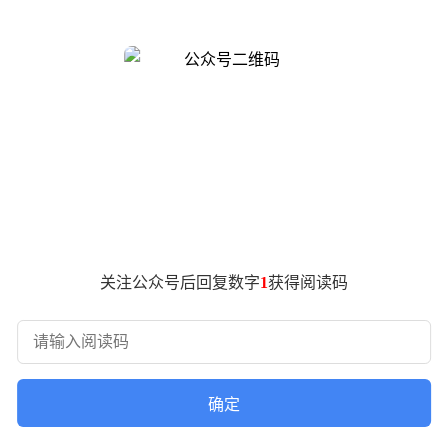
百度Create开发者大会上，将“自我进化”作为核心主题词提
化。这一观点对普通个体和商业组织都有着重要启示。他提出了
共存的超级个体；企业组织则要从传统的人与人分工协作，转向人
的困境。以科研助理智能体为例，刚上线时表现完美，但当新算
须像生物一样，在交互中学习，在反馈中进化。这种进化正改变
成为焦点。他通过与“秒哒”自然语言对话，零代码生成了一个完
来每个小孩都有可能成为超级个体。
“一次性软件”或“日抛型软件”变得合理，市场潜力可能被放大1
关注公众号后回复数字
1
获得阅读码
用户，应用价值达50亿元。
Active Agents，日活智能体数），即每天有多少智能体在为
他预测，未来全球日活智能体数可能会超过100亿，自我进化也成
了组织运行的效率，还逐渐成为“全能型员工”，能更快、更准地
确定
重要，直接决定着智能体的效率和产出。