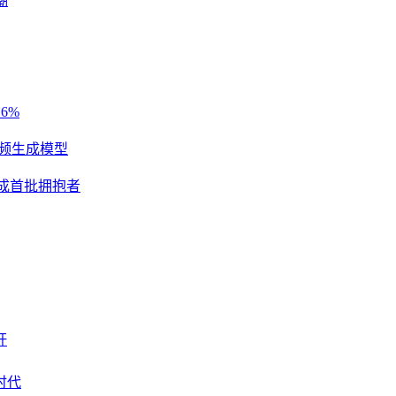
潮
续进化的能力才是真正的护城河，那些能主动拥抱进化的个体和组
6%
视频生成模型
eX成首批拥抱者