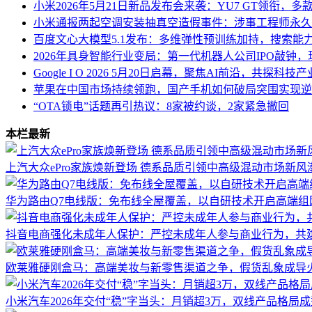
小米2026年5月21日新品发布会来袭：YU7 GT领衔，
小米通报两起空调安装抽真空造假事件：涉事工程师永久
百度文心大模型5.1发布：多维弹性预训练加持，搜索能
2026年具身智能行业变局：第一代机器人公司IPO敲钟
Google I O 2026 5月20日启幕，聚焦AI前沿，共探科
苹果在中国市场持续领跑，国产手机如何破局突围实现逆
“OTA锁电”话题再引热议：8家被约谈，2家紧急撤回
本栏最新
上汽大众ePro家族焕新登场 德系品质引领中高级混动市场新风
华为路由Q7电线版：免布线全屋覆盖，以自研技术开启高端组
抖音电商强化未成年人保护：严控未成年人参与商业行为，共
欧莱雅硬刚盒马：高端美妆与新零售渠道之争，假货乱象成导
小米汽车2026年交付“稳”字当头：月销超3万，双线产品格局成