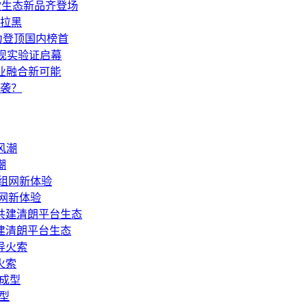
多款生态新品齐登场
拉黑
力登顶国内榜首
，现实验证启幕
技产业融合新可能
袭？
潮
网新体验
建清朗平台生态
火索
型