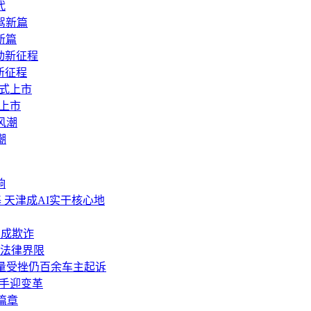
代
新篇
新征程
上市
潮
响
 天津成AI实干核心地
构成欺诈
法律界限
，销量受挫仍百余车主起诉
助手迎变革
篇章