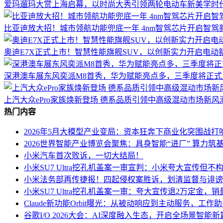
爱玛遛玛大赏上海启幕，以时尚大秀引领两轮电动车新美学时
比亚迪放大招！城市领航功能兜底一年 4nm智驾芯片开启智驾
奥迪E7X正式上市！智慧性能旗舰SUV，以创新实力开启电动
深港澳车展东风奕派M8首秀，华为赋能亮点多，三季度将正式
上汽大众ePro家族焕新登场 德系品质引领中高级混动市场新风
热门内容
2026年5月大模型产业变局：资本狂奔下商业化突围战打
2026世界智能产业博览会聚焦：具身智能“进厂” 算力筑基
小米汽车首次败诉，一切大结局！
小米SU7 Ultra挖孔机盖案一审宣判：小米夸大宣传但不
小米法务部再传捷报！四起侵权案胜诉，划清监督与诽谤
小米SU7 Ultra挖孔机盖案一审：夸大宣传退2万定金
Claude新功能Orbit曝光：从被动响应到主动服务，工作
谷歌I/O 2026大会：AI深度融入生态，开启全场景智能新