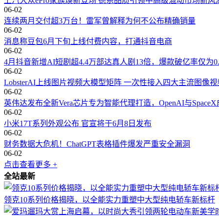
上汽大众ePro家族焕新登场 德系品质引领中高级混动市场新风
百度的技术资产正逐渐转化为未来的现金流。在AI时代，持
06-02
连续两月交付超3万台！雷军曾解释为何不公布精确销量
06-02
消息称豆包6月下旬上线付费内容，打通抖音电商
06-02
4月抖音新增AI短剧超4.4万部达真人剧13倍，爆款破亿率仅为0.
06-02
LobsterAI上线图片视频大模型矩阵 一次性接入四大主流图像
06-02
英伟达发布全新Vera芯片专为智能代理打造，OpenAI与Spac
06-02
小米17T系列外观公布 官宣将于6月8日发布
06-02
财务数据大危机！ChatGPT表格插件爆发严重安全漏洞
06-02
点击查看更多 +
全站最新
领克10系列价格揭晓，以全能实力重塑中大型纯电轿车新标杆