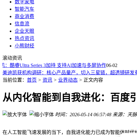
数字家电
智能汽车
商业消费
信息流
企业天眼
热点资讯
4月抖音新增AI短剧超4.4万部达真人剧13倍，爆款破亿率仅为0.
小熊财经
胡彦斌“彦火”App上线：Vibe Coding降低创作门槛，但上线难
滚动资讯
AI浪潮下Token激增引挑战，华为星河AI网络筑牢安全智联新
酷睿Ultra Series 3加持 支持AI加速与多屏协作
美迪凯获机构调研：核心产品量产，切入三星链，超透镜研发
06-02
河南牧原牵手阿里云：养猪大模型落地，AI赋能畜牧产业转型
MiniMax新模型M3上线：技术跃升却陷涨价争议，用户评价褒
当前位置：
首页
>
资讯
>
业界动态
>
正文内容
智谱拟募资150亿重闯A股，国产大模型龙头开启资本化商业化
上汽大众ePro家族焕新登场 德系品质引领中高级混动市场新风
从内化智能到自我进化：百度引领
连续两月交付超3万台！雷军曾解释为何不公布精确销量
消息称豆包6月下旬上线付费内容，打通抖音电商
时间：2026-05-14 06:57:48
来源：天脉
4月抖音新增AI短剧超4.4万部达真人剧13倍，爆款破亿率仅为0.
胡彦斌“彦火”App上线：Vibe Coding降低创作门槛，但上线难
在人工智能飞速发展的当下，自我进化能力已成为智能体时代