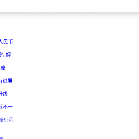
、市场三份工作。如今，借助通用智能体DuMate，他能并行
放在服装的款式、面料、品牌调性等核心事务上。
本，面向业务专家，聚焦生产排程、物流规划、工艺优化三大场景
领域，伐谋2.0将404个任务分配到82台注塑机，生产率提升6
跨学科知识融合建模能力。
人民币
，如同一场“寒武纪大爆发”。未来，每一个组织都可能成为“Ag
题待解
底座
，谁就能占据先机。百度便是典型代表，过去三年，它在AI大
局。
有进展
付多个万卡集群，并成功完成对文心5.1重要版本的训练。在Cre
升级
一代旗舰大模型文心5.1，预训练成本仅为业界同规模模型的6%，
贬不一
、长安、蔚来等企业都在其合作范围内。本次大会百度地图发布整车
。截至目前，百度地图已服务超400万开发者，其AI副驾在五一
新征程
度美股目标价大幅上调至215美元，中金、花旗、麦格理等头部投行也