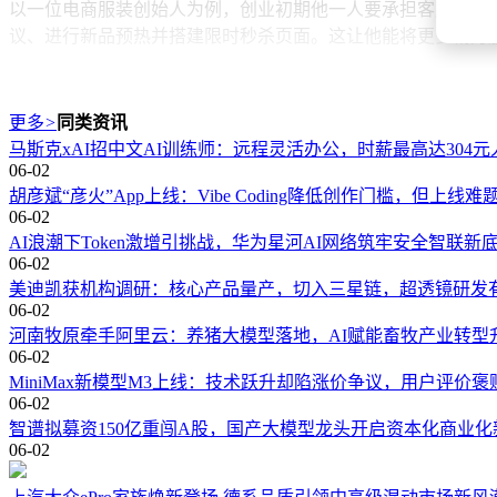
以一位电商服装创始人为例，创业初期他一人要承担客服、销售
议、进行新品预热并搭建限时秒杀页面。这让他能将更多精力
在组织层面，自我演化决策智能体“百度伐谋”升级到2.0版
将业务逻辑沉淀为可复用的AI资产，使方案持续优化。在生产排程
更多
>
同类资讯
TOS实现10.21%的绝对指标提升；在工艺优化方面，强化了
马斯克xAI招中文AI训练师：远程灵活办公，时薪最高达304元
06-02
智能体的自我进化、个体能力边界的打破以及组织协作方式的重写
胡彦斌“彦火”App上线：Vibe Coding降低创作门槛，但上线难
核心引擎。
06-02
AI浪潮下Token激增引挑战，华为星河AI网络筑牢安全智联新
在这场AI竞争中，进化速度成为关键。谁能更快完成自我进化
06-02
新技术。其持续进化的底气来自“芯—云—模—体”的新全栈布
美迪凯获机构调研：核心产品量产，切入三星链，超透镜研发
06-02
在芯片层，昆仑芯P800已完成规模化验证，2025年至今已交
河南牧原牵手阿里云：养猪大模型落地，AI赋能畜牧产业转型
池256和天池512，性能大幅提升。几天前，百度正式发布新
06-02
MiniMax新模型M3上线：技术跃升却陷涨价争议，用户评价褒
基于全栈AI云，百度智能云已覆盖多个产业链环节，吉利、理想
06-02
能力，同时推出百度地图CLI工具和地图开发智能体MAPYA
智谱拟募资150亿重闯A股，国产大模型龙头开启资本化商业化
过5000万辆。
06-02
在Create开发者大会前夕，知名风投Benchmark将百