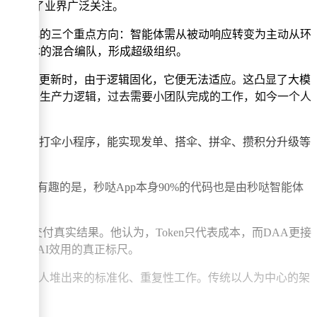
出，引发了业界广泛关注。
自我进化的三个重点方向：智能体需从被动响应转变为主动从环
与智能体的混合编队，形成超级组织。
法或工具库更新时，由于逻辑固化，它便无法适应。这凸显了大模
着个体的生产力逻辑，过去需要小团队完成的工作，如今一个人
整的同学互助打伞小程序，能实现发单、搭伞、拼伞、攒积分升级等
0倍。有趣的是，秒哒App本身90%的代码也是由秒哒智能体
人类工作并交付真实结果。他认为，Token只代表成本，而DAA更接
为衡量AI效用的真正标尺。
完成过去靠人堆出来的标准化、重复性工作。传统以人为中心的架