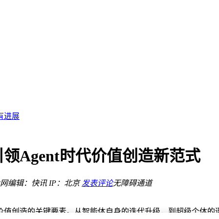
6%
题待解
底座
有进展
升级
贬不一
新征程
潮
Agent时代价值创造新范式
网
编辑：快讯
IP：北京
发表评论
无障碍通道
6%
题待解
价值创造的关键要素。从智能体自身的迭代升级，到超级个体的