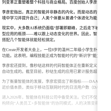
列变革正重塑着整个科技与商业格局。百度创始人李彦宏在今年的
李彦宏指出，真正的智能并非静态的内化，而是动态的自我进
境中学习并提升自己；人类个体要从普通个体进化为能与AI
现实中，大多数AI系统仍面临“部署即巅峰，之后走下坡路”
型应用的瓶颈——难以跟上动态变化的世界。因此，智能体必
搭配几个智能体就能轻松搞定。
在Create开发者大会上，一位8岁的温州二年级小学生扑满
功能。这表明，编程技能正成为智能时代的“新识字”能力，未
李彦宏还提到，像秒哒这样的代码智能体正在重新定义软件行业，
自动生成的。截至目前，秒哒生成的应用已累计服务超1000万
为了衡量智能体的发展，李彦宏提出了新指标——DAA（Daily 
近价值本质，类似于移动互联网时代的日活用户数（DAU）。
进入2026年，智能体在科技公司中备受关注。它们不仅改写
构转向“人类员工+多智能体”的协同模式，人的决策变得更为