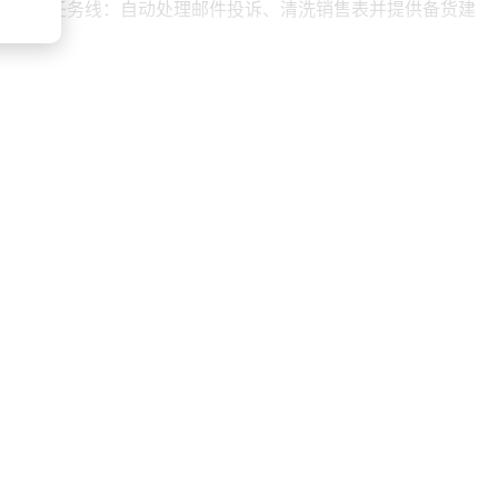
处理三条任务线：自动处理邮件投诉、清洗销售表并提供备货建
。业务专家无需懂代码，通过对话就能调整它。企业级记忆系统
.31%；在物流规划领域，帮助全球首套码头智能管控系统A-
ent公司”，AI将像神经系统一样嵌入其中，成为价值创造的
模型浪潮中主动重构搜索、云、文库等多个业务板块，持续拥抱
ate开发者大会上，百度智能云发布了基于昆仑芯的新一代超节点天
标志着中国大模型进入“重效率、求落地”的新阶段。
AI座舱智能体平台DuDuClaw“嘟嘟虾”，向车企开放底层
期间累计服务超2亿人次，智能汽车地图解决方案累计搭载车辆超
基于百度AI驱动业务收入占比的持续提升，纷纷调高预期。这表明，