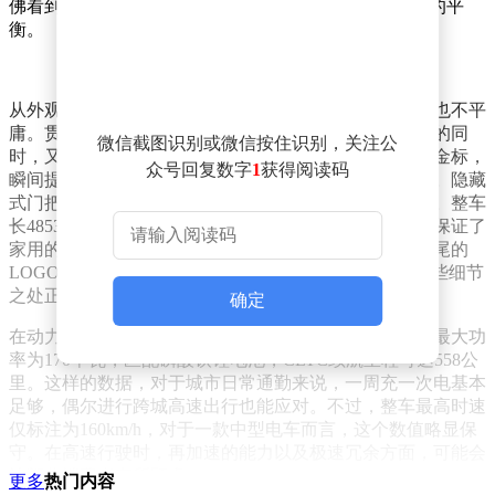
佛看到了德系老牌车企在“好用”与“聪明”之间找到了新的平
衡。
从外观来看，与众07巧妙地选择了轿跑风格，既不张扬也不平
庸。贯穿式前大灯搭配微微上挑的灯眉，在提升辨识度的同
微信截图识别或微信按住识别，关注公
时，又不会给人过于凶狠的感觉。前机盖上醒目的大众金标，
众号回复数字
1
获得阅读码
瞬间提升了整车的质感，相比普通银标，显得更有分量。隐藏
式门把手和贯穿车身的硬朗腰线，让车侧线条流畅修长。整车
长4853mm、轴距2826mm，属于标准的中型车尺寸，既保证了
家用的宽敞空间，驾驶起来又不会有大车的笨重感。车尾的
LOGO采用自发光设计，夜晚点亮时别具一番风味，这些细节
之处正是传统大厂的拿手好戏。
确定
在动力和续航方面，目前申报的车型搭载后置单电机，最大功
率为170千瓦，匹配磷酸铁锂电池，CLTC续航里程可达558公
里。这样的数据，对于城市日常通勤来说，一周充一次电基本
足够，偶尔进行跨城高速出行也能应对。不过，整车最高时速
仅标注为160km/h，对于一款中型电车而言，这个数值略显保
守。在高速行驶时，再加速的能力以及极速冗余方面，可能会
让部分消费者有所顾虑。
更多
热门内容