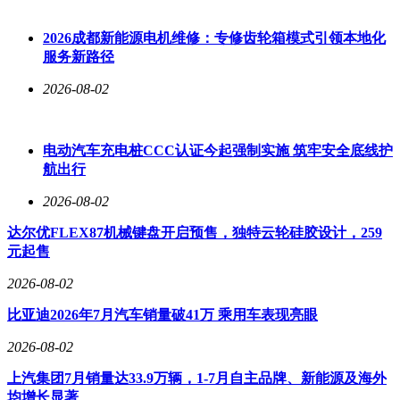
以家用车的标准来衡量，与众07在多个方面表现出色。它颜值
出众、配置丰富、空间合理，而且骨子里还保留着德系车特有
2026成都新能源电机维修：专修齿轮箱模式引领本地化
的紧致感，这是新势力品牌短时间内难以模仿的。当然，它也
服务新路径
有一些可以改进的地方。比如，希望后续能推出双电机四驱版
2026-08-02
本，适当提高极速，为喜欢驾驶操控的消费者提供更多选择；
智驾系统的具体能力尚未经过大规模体验，若交付时城区领航
和泊车功能能更加贴合本土使用场景，将更具说服力；558公
里的续航虽能满足日常需求，但若在价格合理的前提下，提供
电动汽车充电桩CCC认证今起强制实施 筑牢安全底线护
更大容量电池的选项，长途出行时会更让人安心。
航出行
2026-08-02
价格是消费者最为关心的因素之一。目前官方尚未公布与众07
达尔优FLEX87机械键盘开启预售，独特云轮硅胶设计，259
的最终售价，需等到5月23日上市时才能揭晓。从其配置来
元起售
看，全系四屏、金标以及德系原生架构等亮点，若主力版本能
2026-08-02
制定出一个实在的价格，不给后期降价留余地，那么它很有可
能成为合资纯电车市场中真正走量的车型。毕竟对于普通消费
比亚迪2026年7月汽车销量破41万 乘用车表现亮眼
者来说，划算就是买的时候不心疼，用起来不后悔。
2026-08-02
上汽集团7月销量达33.9万辆，1-7月自主品牌、新能源及海外
均增长显著