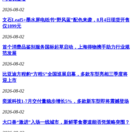
2026-08-02
文石Leaf5+墨水屏电纸书“野风蓝”配色来袭，8月4日现货开售
仅1899元
2026-08-02
首个消费品鉴别服务国标起草启动，上海得物携手助力行业规
范发展
2026-08-02
比亚迪方程豹“方程S”全国巡展启幕，多款车型亮相三季度将
迎上市
2026-08-02
奕派科技1-7月交付量稳步增长5%，多款新车型即将震撼登场
2026-08-02
大口兽“激进”入场一线城市，新鲜零食赛道能否凭策略突围？