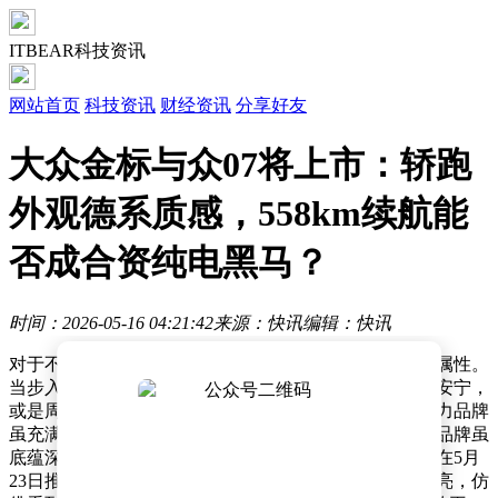
ITBEAR科技资讯
网站首页
科技资讯
财经资讯
分享好友
大众金标与众07将上市：轿跑
外观德系质感，558km续航能
否成合资纯电黑马？
时间：2026-05-16 04:21:42
来源：快讯
编辑：快讯
对于不少消费者而言，汽车早已超越了单纯的交通工具属性。
当步入一定人生阶段，它更像是下班后停车场里的片刻安宁，
或是周末载着家人出行的安心陪伴。在电车市场，新势力品牌
虽充满创新活力，却似乎少了些岁月沉淀的底蕴；传统品牌虽
底蕴深厚，但在趣味性上又稍显不足。近日，大众即将在5月
23日推出挂有金标的与众07，这一消息让不少人眼前一亮，仿