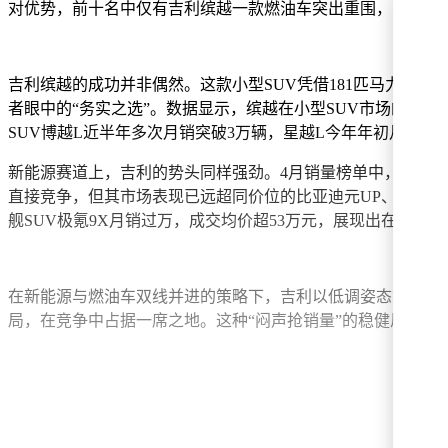
对优势，前十名中仅有吉利缤越一款燃油车突出重围，以1.4
吉利缤越的成功并非偶然。这款小型SUV凭借181匹马力、5
者眼中的“务实之选”。数据显示，缤越在小型SUV市场的占有
SUV博越L近半年多次月销突破3万辆，星越L今年年初月销超
新能源赛道上，吉利的势头同样强劲。4月销量榜单中，比亚迪未
直接竞争，但其市场表现已远超同价位的比亚迪元UP、海豚、
舰SUV极氪9X月销过万，成交均价超53万元，展现出在高端
在新能源与燃油车双线并进的策略下，吉利以低调姿态实现了
局，在竞争中占据一席之地。这种“闷声抢销量”的稳健风格，