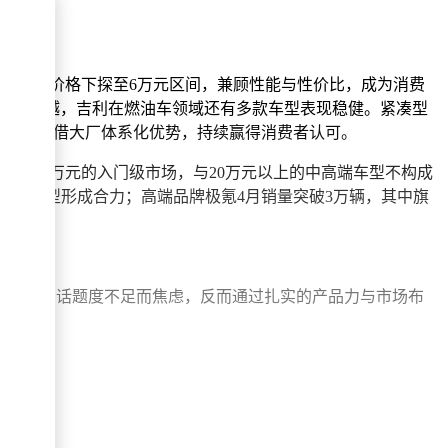
。其入门款价格下探至6万元区间，兼顾性能与性价比，成为消费
军。除了缤越，吉利在燃油车领域还有多款车型表现稳健。紧凑型
等车型也凭借大厂体系化优势，持续赢得消费者认可。
攻5-8万元的入门级市场，与20万元以上的中高端车型不构成
家用车型形成合力；高端品牌极氪4月销量突破3万辆，其中旗
利并未因话题度不足而焦虑，反而通过扎实的产品力与市场布