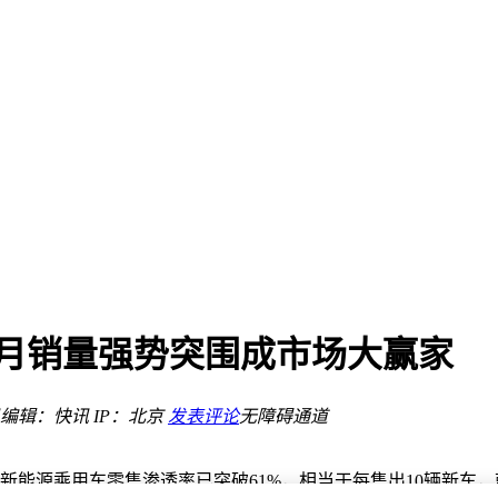
计划受挫
满
机遇
拒乘
隐忧
月销量强势突围成市场大赢家
热烈欢呼
门转机
编辑：快讯
IP：北京
发表评论
无障碍通道
计划受挫
满
新能源乘用车零售渗透率已突破61%，相当于每售出10辆新车