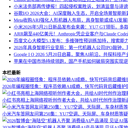
小米法务部再传捷报！四起侵权案胜诉，划清监督与诽谤
谷歌I/O 2026大会：AI深度融入生态，开启全场景智能新
Meta收购ARI强化人形机器人布局，具身智能或成AI发
小米2026年5月21日新品发布会来袭：YU7 GT领衔，
ARR飙至440亿美元！Anthropic凭企业客户与Claude Co
百度文心大模型5.1发布：多维弹性预训练加持，搜索能
2026年具身智能行业变局：第一代机器人公司IPO敲钟
Google I O 2026 5月20日启幕，聚焦AI前沿，共探科
苹果在中国市场持续领跑，国产手机如何破局突围实现逆
本栏最新
2026年编程圈怪象：程序员依赖AI成瘾，快写代码背后藏维护
小红书亮相上海网络视听创作者大会，共绘AI时代创作治理新
小米汽车答网友问第250集：YU7空调、天际屏、车身材质等
2026智博会“海陆空”机器人齐聚 消费级AI产品涌现 见证AI落