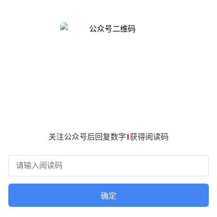
9万辆的月销量位列第八，成为燃油车领域的一枝独秀。
40°全景影像、L2级驾驶辅助等配置，在同级别车型中脱颖而出
率超过21%，全球累计销量达124万辆，稳居细分市场销量冠
2万辆，4月仍保持9000辆以上的成绩；轿车市场的星瑞、帝豪
能进入前五，而吉利星愿以3.47万辆的月销量登顶。尽管星愿主
海鸥等车型。吉利银河品牌4月整体销量超9万辆，旗下多款亲民
市场的竞争力。
关注公众号后回复数字
1
获得阅读码
销量与口碑的双丰收。面对比亚迪、小米等备受关注的车企，吉
或许正是其持续发展的关键所在。
确定