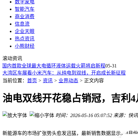
数字家电
智能汽车
商业消费
信息流
企业天眼
热点资讯
蓝色起源发射台遭重创：火箭爆炸致发射或中断半年，亚马逊
小熊财经
小米蓝牙音箱C开售啦！便携炫彩超长续航 户外聚会氛围感拉
滚动资讯
SpaceX估值或下调引关注 马斯克社交平台发文否认传闻
：国内首款全球最大电循环液体运载火箭将启新程
大湾区车展看小米汽车：从纯电到双线，开启成长新征程
05-31
AI浪潮下老牌硬件公司焕发新生：戴尔诺基亚等迎估值重排新
特斯拉前员工集体“泼冷水”：FSD难获信任，Robotaxi遭直言
当前位置：
首页
>
资讯
>
业界动态
>
正文内容
2026年编程圈怪象：程序员依赖AI成瘾，快写代码背后藏维护
华为“韬定律”突破制程限制，中国AI算力破局指日可待
油电双线开花稳占销冠，吉利4
哈佛毕业演讲“火力全开”：直言这一代使命是摧毁AI，引学生
Meta计划明年测试AI吊坠，扩展眼镜线并推企业服务谋硬件部
时间：2026-05-16 05:07:52
来源：快讯
蓝色起源发射台遭重创：火箭爆炸致发射或中断半年，亚马逊
小米蓝牙音箱C开售啦！便携炫彩超长续航 户外聚会氛围感拉
新能源车的市场扩张势头愈发迅猛，最新销售数据显示，4月份