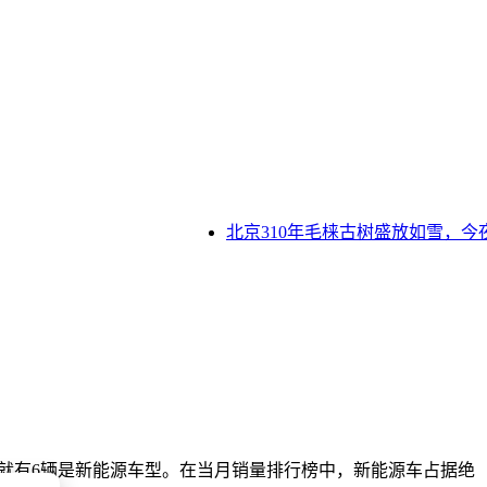
北京310年毛梾古树盛放如雪，今夜
，就有6辆是新能源车型。在当月销量排行榜中，新能源车占据绝