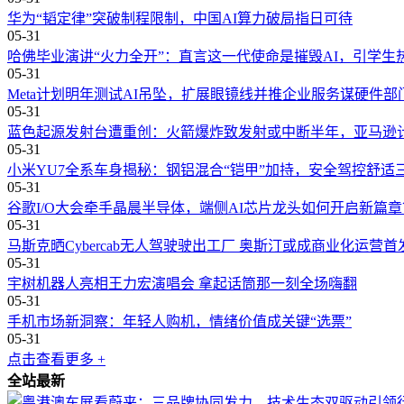
华为“韬定律”突破制程限制，中国AI算力破局指日可待
05-31
哈佛毕业演讲“火力全开”：直言这一代使命是摧毁AI，引学生
05-31
Meta计划明年测试AI吊坠，扩展眼镜线并推企业服务谋硬件部
05-31
蓝色起源发射台遭重创：火箭爆炸致发射或中断半年，亚马逊
05-31
小米YU7全系车身揭秘：钢铝混合“铠甲”加持，安全驾控舒适
05-31
谷歌I/O大会牵手晶晨半导体，端侧AI芯片龙头如何开启新篇章
05-31
马斯克晒Cybercab无人驾驶驶出工厂 奥斯汀或成商业化运营首
05-31
宇树机器人亮相王力宏演唱会 拿起话筒那一刻全场嗨翻
05-31
手机市场新洞察：年轻人购机，情绪价值成关键“选票”
05-31
点击查看更多 +
全站最新