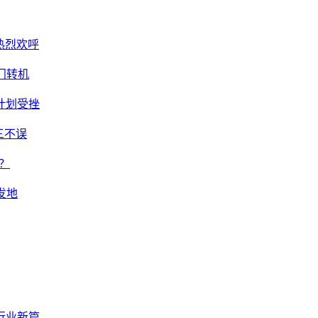
热烈欢呼
门转机
计划受挫
三不误
？
发地