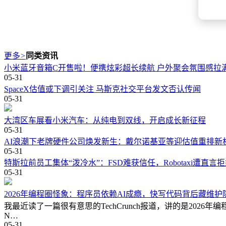
更多
>
同类资讯
小米蓝牙音箱C开售啦！便携炫彩超长续航 户外聚会氛围感拉
05-31
SpaceX估值或下调引关注 马斯克社交平台发文否认传闻
05-31
大湾区车展看小米汽车：从纯电到双线，开启成长新征程
05-31
AI浪潮下老牌硬件公司焕发新生：戴尔诺基亚等迎估值重排新
05-31
特斯拉前员工集体“泼冷水”：FSD难获信任，Robotaxi遭直言
05-31
2026年编程圈怪象：程序员依赖AI成瘾，快写代码背后藏维护
我最近读了一篇很有意思的TechCrunch报道，讲的是2026年
N…
05-31