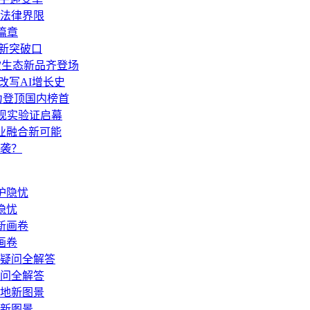
法律界限
篇章
展新突破口
多款生态新品齐登场
de改写AI增长史
力登顶国内榜首
，现实验证启幕
技产业融合新可能
袭？
隐忧
画卷
疑问全解答
地新图景