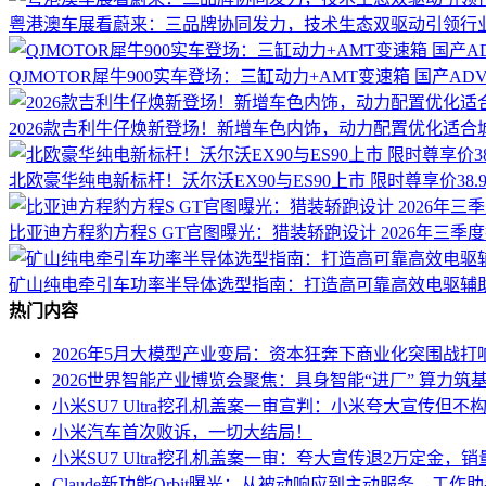
粤港澳车展看蔚来：三品牌协同发力，技术生态双驱动引领行
QJMOTOR犀牛900实车登场：三缸动力+AMT变速箱 国产A
2026款吉利牛仔焕新登场！新增车色内饰，动力配置优化适合
北欧豪华纯电新标杆！沃尔沃EX90与ES90上市 限时尊享价38.
比亚迪方程豹方程S GT官图曝光：猎装轿跑设计 2026年三季
矿山纯电牵引车功率半导体选型指南：打造高可靠高效电驱辅
热门内容
2026年5月大模型产业变局：资本狂奔下商业化突围战打
2026世界智能产业博览会聚焦：具身智能“进厂” 算力筑基
小米SU7 Ultra挖孔机盖案一审宣判：小米夸大宣传但不
小米汽车首次败诉，一切大结局！
小米SU7 Ultra挖孔机盖案一审：夸大宣传退2万定金
Claude新功能Orbit曝光：从被动响应到主动服务，工作