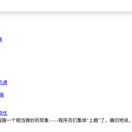
满
机遇
拒乘
隐忧
编程圈一个相当微妙的现象——程序员们集体"上瘾"了，确切地说，是对A