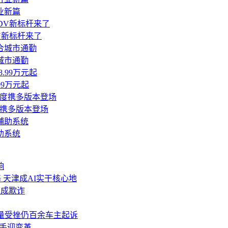
业新篇
DV新标杆来了
城市通勤
99万元起
度携多版本登场
助系统
响
 天津成AI实干核心地
构成欺诈
，销量受挫仍百余车主起诉
助手迎变革