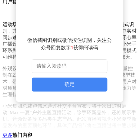
用户提供更全面的睡眠质量评估。
运动场景适配能力显著增强，设备支持超过150种运动模式识
别，其中专业骑行模式可实现手机投屏功能，骑行过程中实时
同步速度、踏频等数据至移动终端。设备兼容第三方蓝牙心率
微信截图识别或微信按住识别，关注公
广播设备，可与专业运动器材联动使用。续航能力延续小米手
众号回复数字
1
获得阅读码
环系列优势，典型使用场景下续航周期达21天，常规使用模式
可维持15天，即使开启AOD常亮显示功能仍能持续工作8天。
外观设计采用突破性工艺，主体厚度压缩至9.7毫米，重量控
制在21.6克，铝合金版本运用微曲面屏幕与金属一体化成型技
术，带来顺滑触感。高端陶瓷版本同步推出，满足不同用户对
确定
材质质感的差异化需求。该设备同步支持全天候血氧、压力等
生理指标监测，构建多维健康数据采集体系。
小米集团总裁卢伟冰通过社交平台宣布，将于次日17时启
动"Max 一夏"户外主题直播活动，除手环新品外，还将展示手
机、音频设备等多品类生态产品。此次直播被视为小米夏季新
品发布的重要预热环节，具体产品细节将在直播过程中逐步揭
晓。
更多
热门内容