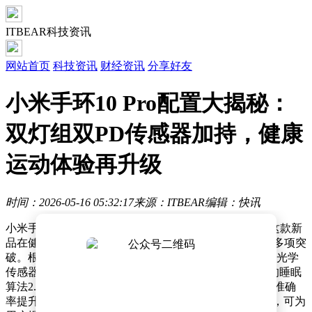
ITBEAR科技资讯
网站首页
科技资讯
财经资讯
分享好友
小米手环10 Pro配置大揭秘：
双灯组双PD传感器加持，健康
运动体验再升级
时间：2026-05-16 05:32:17
来源：ITBEAR
编辑：快讯
小米手环系列迎来全新迭代产品——小米手环10 Pro，这款新
品在健康监测精度、运动功能扩展及工业设计方面实现多项突
破。根据官方披露的技术参数，该设备搭载双灯组双PD光学
传感器，将心率监测准确率提升至98.2%，配合升级后的睡眠
算法2.0，使入睡时间识别精度提高11%，睡眠阶段判断准确
率提升14%，并新增HRV（心率变异性）指标监测功能，可为