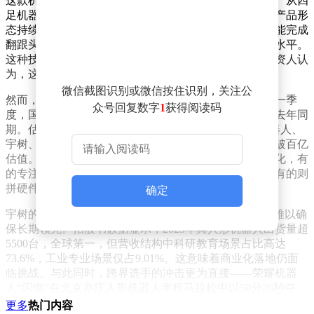
这款机甲的亮相被视为宇树在机器人领域的又一次突破。从四
足机器人到人形机器人，再到如今的载人机甲，宇树的产品形
态持续进化。其核心优势在于运动控制技术——机器人能完成
翻跟头、格斗等复杂动作，动态平衡能力达到国际领先水平。
这种技术积累正被逐步应用到外骨骼等新场景中，有投资人认
为，这可能代表人机结合领域的新方向。
微信截图识别或微信按住识别，关注公
然而，机器人赛道的竞争已进入白热化阶段。2026年第一季
众号回复数字
1
获得阅读码
度，国内具身智能领域融资额达200亿至300亿元，远超去年同
期。估值榜单显示，银河通用以210亿元领跑，智元机器人、
宇树、乐聚机器人分列二至四位，千寻智能等企业也突破百亿
估值。这些企业策略各异：有的通过车企订单推进商业化，有
的专注技术壁垒等待市场爆发，有的押注通用大模型，有的则
拼硬件成本。
确定
宇树的运动控制能力虽获行业认可，但仅靠“身体”优势难以确
保长期领先。招股书数据显示，2025年其人形机器人出货量超
5500台，全球第一，但营收结构中科研教育场景占比高达
73.6%，工业专业场景仅占9.01%。这意味着商业化落地仍面
临挑战。与此同时，跨界选手的冲击更为直接——荣耀机器
人“闪电”在北京亦庄人形机器人半程马拉松中以50分26秒夺
冠，比人类世界纪录快近7分钟，展现出惊人的追赶速度。
更多
热门内容