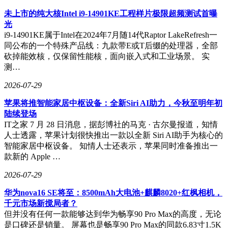
未上市的纯大核Intel i9-14901KE工程样片极限超频测试首曝
光
i9-14901KE属于Intel在2024年7月随14代Raptor LakeRefresh一
同公布的一个特殊产品线：九款带E或T后缀的处理器，全部
砍掉能效核，仅保留性能核，面向嵌入式和工业场景。 实
测…
2026-07-29
苹果将推智能家居中枢设备：全新Siri AI助力，今秋至明年初
陆续登场
IT之家 7 月 28 日消息，据彭博社的马克 · 古尔曼报道，知情
人士透露，苹果计划很快推出一款以全新 Siri AI助手为核心的
智能家居中枢设备。 知情人士还表示，苹果同时准备推出一
款新的 Apple …
2026-07-29
华为nova16 SE将至：8500mAh大电池+麒麟8020+红枫相机，
千元市场新搅局者？
但并没有任何一款能够达到华为畅享90 Pro Max的高度，无论
是口碑还是销量。 屏幕也是畅享90 Pro Max的同款6.83寸1.5K