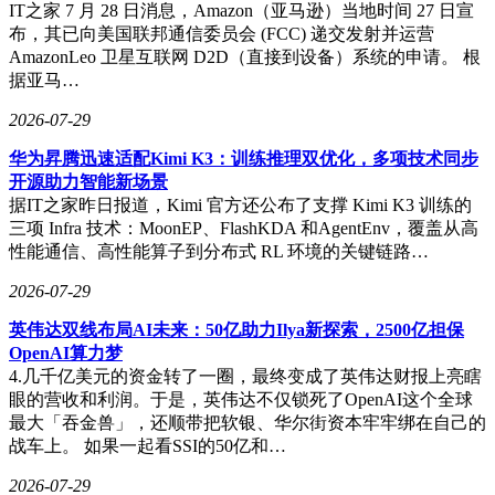
IT之家 7 月 28 日消息，Amazon（亚马逊）当地时间 27 日宣
布，其已向美国联邦通信委员会 (FCC) 递交发射并运营
AmazonLeo 卫星互联网 D2D（直接到设备）系统的申请。 根
据亚马…
2026-07-29
华为昇腾迅速适配Kimi K3：训练推理双优化，多项技术同步
开源助力智能新场景
据IT之家昨日报道，Kimi 官方还公布了支撑 Kimi K3 训练的
三项 Infra 技术：MoonEP、FlashKDA 和AgentEnv，覆盖从高
性能通信、高性能算子到分布式 RL 环境的关键链路…
2026-07-29
英伟达双线布局AI未来：50亿助力Ilya新探索，2500亿担保
OpenAI算力梦
4.几千亿美元的资金转了一圈，最终变成了英伟达财报上亮瞎
眼的营收和利润。于是，英伟达不仅锁死了OpenAI这个全球
最大「吞金兽」，还顺带把软银、华尔街资本牢牢绑在自己的
战车上。 如果一起看SSI的50亿和…
2026-07-29