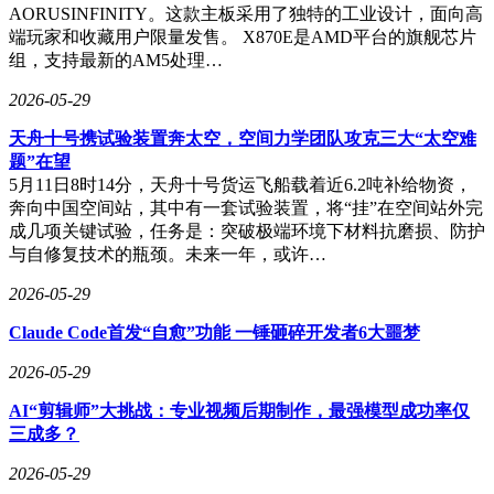
AORUSINFINITY。这款主板采用了独特的工业设计，面向高
端玩家和收藏用户限量发售。 X870E是AMD平台的旗舰芯片
组，支持最新的AM5处理…
2026-05-29
天舟十号携试验装置奔太空，空间力学团队攻克三大“太空难
题”在望
5月11日8时14分，天舟十号货运飞船载着近6.2吨补给物资，
奔向中国空间站，其中有一套试验装置，将“挂”在空间站外完
成几项关键试验，任务是：突破极端环境下材料抗磨损、防护
与自修复技术的瓶颈。未来一年，或许…
2026-05-29
Claude Code首发“自愈”功能 一锤砸碎开发者6大噩梦
2026-05-29
AI“剪辑师”大挑战：专业视频后期制作，最强模型成功率仅
三成多？
2026-05-29