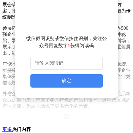
展会现场特别设立了AI智能展区，集中展示工业AI解决方
案，推动数字技术与轮胎产业的深度融合。这一创新举措为传
统制造业注入了科技活力，成为本届展会的一大亮点。
参展阵容堪称豪华，汇聚了50家全球轮胎75强企业和世界500
强企业。国内头部轮胎厂商如赛轮轮胎、玲珑轮胎、风神轮
微信截图识别或微信按住识别，关注公
胎、双星轮胎、浦林成山、万达宝通、雄鹰轮胎等悉数到场，
众号回复数字
1
获得阅读码
展示了各自最新的研发成果和明星产品。这些企业通过重装展
出，彰显了中国轮胎制造业的雄厚实力。
广饶本地孵化的知名企业也表现出色。恒丰轮胎、永盛橡胶、
华盛橡胶、金宇轮胎、中一轮胎、方兴橡胶、双王轮胎等企业
集体亮相，展现了当地轮胎产业集群的发展成果。这些企业凭
确定
借地域优势和产业配套，在国内外市场占据了重要地位。
外省企业同样积极参与。大连轮胎、远星橡胶、奥莱斯轮胎等
企业远道而来，带来了各具特色的产品和技术。这种跨区域的
产业交流，为展会增添了更多元化的元素。
展会同期举办了近20场新品发布会，为行业提供了最新的产品
更多
热门内容