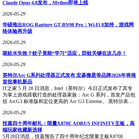
信息和技术趋势。组织方还安排了对接洽谈活动，吸引了来自
Claude Opus 4.8发布，Mythos即将上线
海外的60余家龙头企业参与，促进了国际间的产业合作与交
2026-05-29
流。
华硕推出ROG Rapture GT-BN98 Pro：Wi-Fi 8加持，游戏网
据主办方介绍，本届展会展览面积超过5.5万平方米，参展企
络体验再升级
业达800家，预计观展人次将突破15万。这些数据充分体现了
展会的规模效应和行业影响力，也反映了全球轮胎产业对广饶
2026-05-29
展会的认可。
驱蚊水失效？蚊子竟能“学习”适应，防蚊关键在这几步！
从参展企业展示的新产品和技术可以看出，广饶轮胎产业正朝
着智能化、绿色化、高端化的方向发展。这种转型升级不仅提
2026-05-29
升了产业竞争力，也为全球轮胎市场的创新发展提供了新动
英特尔Arc G系列处理器正式发布 宏碁微星等品牌2026年将推
力。
首批掌机新品
IT之家 5 月 28 日消息，Intel（英特尔）今日正式发布了其专
为掌上游戏搭载打造的处理器家族：Arc G 系列，首发产品包
括 ArcG3 标准版和定位更高的 Arc G3 Extreme。 英特尔表…
2026-05-29
技嘉四十周年献礼：限量X870E AORUS INFINITY主板，高
端玩家收藏新选择
5月28日消息，技嘉预告了四十周年纪念限量主板X870E