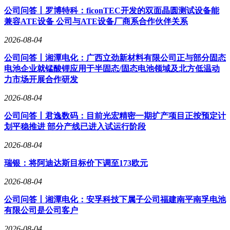
公司问答丨罗博特科：ficonTEC开发的双面晶圆测试设备能
兼容ATE设备 公司与ATE设备厂商系合作伙伴关系
2026-08-04
公司问答丨湘潭电化：广西立劲新材料有限公司正与部分固态
电池企业就锰酸锂应用于半固态/固态电池领域及北方低温动
力市场开展合作研发
2026-08-04
公司问答丨君逸数码：目前光宏精密一期扩产项目正按预定计
划平稳推进 部分产线已进入试运行阶段
2026-08-04
瑞银：将阿迪达斯目标价下调至173欧元
2026-08-04
公司问答丨湘潭电化：安孚科技下属子公司福建南平南孚电池
有限公司是公司客户
2026-08-04