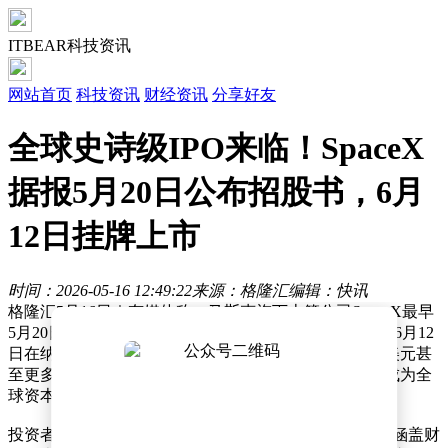
ITBEAR科技资讯
网站首页
科技资讯
财经资讯
分享好友
全球史诗级IPO来临！SpaceX
据报5月20日公布招股书，6月
12日挂牌上市
时间：2026-05-16 12:49:22
来源：格隆汇
编辑：快讯
格隆汇5月16日｜有媒体称，马斯克旗下火箭公司SpaceX最早
5月20日(下周三)公布招股书，6月4日启动路演，最早于6月12
日在纳斯达克正式挂牌上市，预计融资规模高达800亿美元甚
至更多，估值超过2万亿美元。若计划顺利推进，这会成为全
球资本市场有史以来规模最大的IPO。
投资者对招股说明书的披露内容高度关注。相关文件将涵盖财