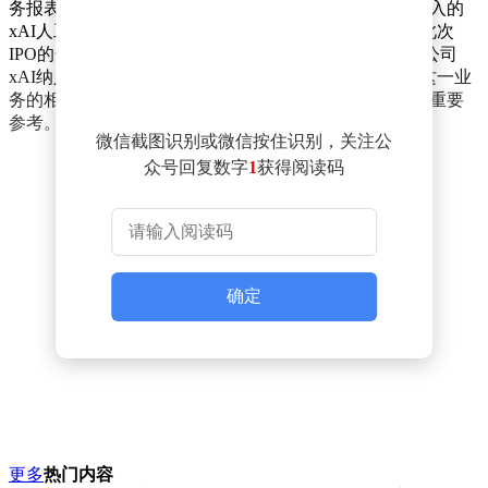
务报表、SpaceX旗下各业务板块详情——包括近期新纳入的
xAI人工智能业务——以及公司股权架构等核心信息。此次
IPO的一大看点在于，SpaceX已将马斯克旗下人工智能公司
xAI纳入旗下业务版图。招股说明书将首次向公众披露这一业
务的相关财务细节，为投资者评估SpaceX整体估值提供重要
参考。
微信截图识别或微信按住识别，关注公
众号回复数字
1
获得阅读码
确定
更多
热门内容