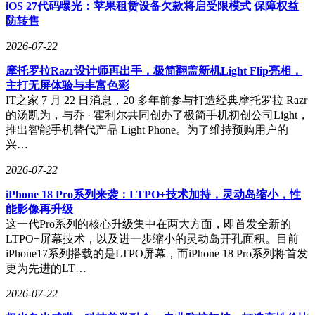
块，支持手势识别等AI交互功能。智能家居生态扩容成为另
iOS 27代码曝光：苹果租赁设备欠款将启受限模式 保障权益
一焦点，苹果计划推出7英寸触摸屏中控设备HomePad（或称
防转售
HomePod Touch），配合升级版HomePod 3、HomePod mini 2
2026-07-22
以及首款自研安全摄像头和视频门铃，构建完整的家庭智能硬
件闭环。
摩托罗拉Razr设计师再出手，极简翻盖新机Light Flip亮相，
主打无屏体验与丰富色彩
行业分析指出，此次苹果产品矩阵的全面升级呈现三大特征：
IT之家 7 月 22 日消息，20 多年前参与打造经典摩托罗拉 Razr
芯片性能持续突破、显示技术代际跃迁、交互方式深度革新。
的汤凯为，与乔 · 霍利尔共同创办了极简手机初创公司Light，
特别是折叠屏iPhone与触控MacBook的推出，标志着苹果开始
推出智能手机替代产品 Light Phone。为了维持预购用户的
系统性布局下一代人机交互范式。随着Apple Intelligence技术
兴…
体系的成熟，硬件生态与软件服务的深度融合将成为苹果维持
高端市场优势的核心策略。
2026-07-22
iPhone 18 Pro系列来袭：LTPO+技术加持，灵动岛缩小，性
能影像再升级
这一代Pro系列的核心升级集中在两大方面，即首发全新的
LTPO+屏幕技术，以及进一步缩小的灵动岛开孔面积。目前
iPhone17系列搭载的是LTPO屏幕，而iPhone 18 Pro系列将首发
更为先进的LT…
2026-07-22