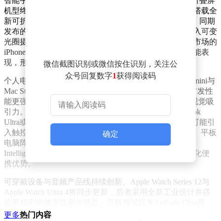
智能手机产品线将迎来历史性变革。传闻已久的iPhone折叠屏
机型终于浮出水面，这款被命名为iPhone Ultra的设备将搭载全
新可折叠OLED屏幕，与现有直板旗舰形成差异化竞争。同期
发布的iPhone 18 Pro系列将升级A20 Pro芯片组，首次引入可变
光圈摄像头技术，并进一步缩小灵动岛面积。定位轻薄市场的
iPhone Air 2也将同步更新，通过搭载旗舰级芯片强化性能表
现，形成"Pro-Ultra-Air"的完整产品矩阵。
微信截图识别或微信按住识别，关注公
众号回复数字
1
获得阅读码
个人电脑领域将全面普及自研芯片。台式机方面，Mac mini与
Mac Studio将换装M5系列处理器，其中Mac Studio有望首发性
能更强的M5 Ultra芯片，iMac则通过全新配色方案提升视觉吸
引力。笔记本产品线迎来重大突破，传闻多年的MacBook
Ultra或将正式亮相，这款配备OLED显示屏的高端机型可能引
入触控交互功能，彻底改变MacBook系列传统交互模式。平板
确定
电脑阵营中，入门级iPad将升级A18芯片以支持Apple
Intelligence功能，iPad mini则通过OLED屏幕技术升级强化便
携优势。
可穿戴设备与音频产品线持续创新。Apple Watch Series 12与
Apple Watch Ultra 4将同步更新，后者采用全新工业设计并搭
载更精密的健康监测传感器。音频领域迎来AirPods Ultra新
品，这款基于AirPods Pro 3升级的耳机将新增红外摄像头模
更多
热门内容