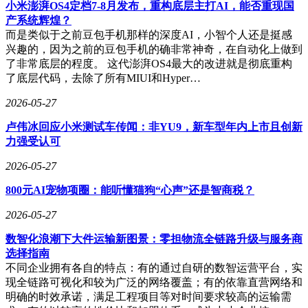
小米澎湃OS4定档7-8月发布，重构底层主打AI，能否重现国
港口、矿山、城市配送等全场景；海外市场则依托"一带一
产系统辉煌？
路"倡议，从中东起步逐步推进欧洲认证，实现从整车出口到
而是类似于之前豆包手机那样的深度AI，小智个人还是挺感
本地化组装的产业链延伸。这种双轮驱动模式，配合电驱桥、
兴趣的，因为之前的豆包手机的确非常神奇，在自动化上做到
线控底盘等核心部件的自研自产，构建起"整车+零部件+解决
了非常底层的程度。 这代澎湃OS4最大的改进就是彻底重构
方案"的多元盈利体系。
了底层代码，去除了所有MIUI和Hyper…
2026-05-27
企业掌舵者成胜惠的复合型背景为科技转型提供了关键支撑。
卢伟冰回应小米测试车传闻：非YU9，新车型年内上市且创新
这位拥有白俄罗斯国家科学院车辆工程博士学位、维多利亚大
力强受认可
学MBA学位的创业者，兼具清华科创CEO特训经历和连续创
业成功经验。其主导的卡奈特新能源、苇渡科技等项目，覆盖
2026-05-27
了电动物流运营、高端电动重卡等战略领域。这种"学术底蕴
800元AI宠物项圈：能听懂猫狗“心声”还是智商税？
+产业实战+创业经验"的独特组合，在商用车领域尤为罕见。
2026-05-27
技术团队的国际化构成同样引人注目。CTO马爱国曾担任比
亚迪商用车研究院电动技术中心总监，拥有18年三电系统全链
数智化浪潮下大件运输新图景：零担物流全链路升级与服务商
条研发经验；核心成员多来自百度、图森未来等自动驾驶科技
选择指南
企业，形成"传统重卡+智能科技"的跨界融合。这种人才结构
不同企业拥有各自的特点：有的通过自研的数智运营平台，实
使得光梭未来在L5级自动驾驶研发和全球化生态构建方面具
现全链路可视化和较为广泛的网络覆盖；有的依靠直营网络和
备显著优势，为其挑战传统重卡格局奠定基础。
明确的时效承诺，满足工程项目等对时间要求较高的运输需