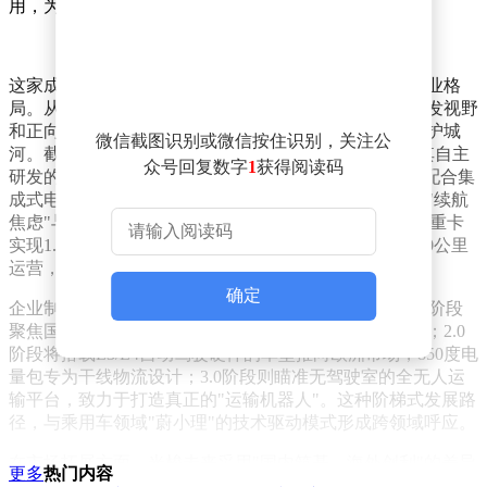
用，为行业带来新能源重卡视角的深度思考。
这家成立仅15个月的重卡企业，正以惊人的速度重塑行业格
局。从苏州工业园区走出的光梭未来，凭借全球化的研发视野
和正向开发理念，在新能源重卡领域构建起独特的技术护城
微信截图识别或微信按住识别，关注公
河。截至目前，企业已累计获得超过100项核心专利，其自主
众号回复数字
1
获得阅读码
研发的CTC电池底盘一体化技术将整车重心降低15%，配合集
成式电驱桥的轻量化设计，有效解决了行业长期存在的"续航
焦虑"与"载重损耗"难题。这种技术突破使得"来福"纯电重卡
实现1.12kWh/公里的超低电耗，15分钟快充即可支撑100公里
运营，上市即完成规模化交付。
确定
企业制定的"三步走"战略展现出清晰的全球化布局：1.0阶段
聚焦国内市场，通过定制化生态方案满足多元场景需求；2.0
阶段将搭载L3/L4自动驾驶硬件的车型推向欧洲市场，850度电
量包专为干线物流设计；3.0阶段则瞄准无驾驶室的全无人运
输平台，致力于打造真正的"运输机器人"。这种阶梯式发展路
径，与乘用车领域"蔚小理"的技术驱动模式形成跨领域呼应。
在市场拓展方面，光梭未来采用"国内筑基、海外创利"的差异
更多
热门内容
化策略。国内市场通过模块化设计提供个性化解决方案，覆盖