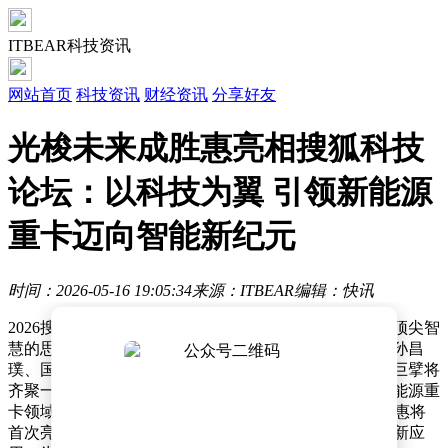
ITBEAR科技资讯
网站首页
科技资讯
财经资讯
分享好友
光梭未来成胜惠亮相搜狐科技
论坛：以科技为翼 引领新能源
重卡迈向智能新纪元
时间：2026-05-16 19:05:34
来源：ITBEAR
编辑：快讯
2026搜狐科技年度论坛即将在北京拉开帷幕，这场汇聚顶尖智
慧的思想盛宴吸引了科技界广泛关注。中国科学院院士孙昌
璞、国际知名数学家张益唐、理论物理学家李淼等学术巨擘将
齐聚一堂，共同探讨科技前沿趋势。值得关注的是，新能源重
卡领域的新锐力量——光梭未来BULLETRUX总裁成胜惠将
首次亮相论坛，与科学家们共话AI在运输工具领域的创新应