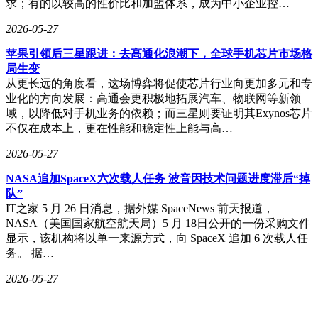
求；有的以较高的性价比和加盟体系，成为中小企业控…
当行业仍在争论"油改电"技术路线时，光梭未来已将战略锚点
投向智能驾驶与全球生态。从苏州研发中心到北京科技论坛，
2026-05-27
成胜惠的分享不仅展现着重卡新势力的技术野心，更预示着运
输装备正从"功能机器"向"智能终端"的范式转变。这种转变或
苹果引领后三星跟进：去高通化浪潮下，全球手机芯片市场格
将重新定义重卡行业的竞争维度，为全球物流运输带来革命性
局生变
变革。
从更长远的角度看，这场博弈将促使芯片行业向更加多元和专
业化的方向发展：高通会更积极地拓展汽车、物联网等新领
域，以降低对手机业务的依赖；而三星则要证明其Exynos芯片
不仅在成本上，更在性能和稳定性上能与高…
2026-05-27
NASA追加SpaceX六次载人任务 波音因技术问题进度滞后“掉
队”
IT之家 5 月 26 日消息，据外媒 SpaceNews 前天报道，
NASA（美国国家航空航天局）5 月 18日公开的一份采购文件
显示，该机构将以单一来源方式，向 SpaceX 追加 6 次载人任
务。 据…
2026-05-27