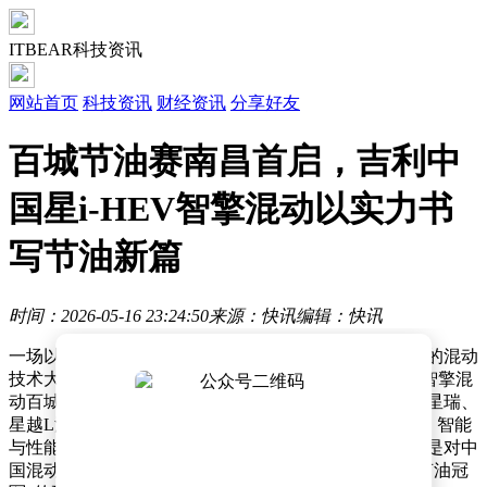
ITBEAR科技资讯
网站首页
科技资讯
财经资讯
分享好友
百城节油赛南昌首启，吉利中
国星i-HEV智擎混动以实力书
写节油新篇
时间：2026-05-16 23:24:50
来源：快讯
编辑：快讯
一场以“2L实力百城统考，开中国星当节油冠军”为主题的混动
技术大考，在南昌滕王阁拉开帷幕。吉利中国星i-HEV智擎混
动百城节油赛首站落地江西，来自全国的媒体代表驾驶星瑞、
星越L混动版车型，在真实路况中完成了一场关于节能、智能
与性能的全方位验证。这场覆盖百城的公开测试，不仅是对中
国混动技术实力的检验，更以透明数据向市场传递出“节油冠