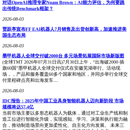
提升；大功率电驱系统使车辆在WLTC工况下80%时间以电驱
对话OpenAI推理专家Noam Brown：AI能力评估，为何要跳
动，带来更优的NVH表现与加速平顺性；全球全域安全中心
出传统Benchmark框架？
技术构建起“四零”安全体系，覆盖生命、健康、财产与隐私保
2026-08-03
护；全球最大环境风洞实验室则通过模拟极端气候条件，确保
产品可靠性经得起极限考验。
贾跃亭宣布FF EAI机器人7月销售及出货创新高，加速推进美
国生态布局
2026-08-03
市场表现印证了技术实力。2025年，吉利中国星系列以121.4
万辆年销量连续第九年蝉联中国品牌燃油乘用车冠军，2026年
墨甲机器人全球交付破2000台 多元场景拓展国际市场新版图
前四个月销量突破40万辆。其中，星越L自2024年起连续28个
(全球TMT 2026年07月31日讯)7月30日上午，“出海破2000·插
月稳居全品牌燃油SUV销量榜首，星瑞则持续领跑中国品牌
旗60国”墨甲机器人全球交付仪式在安徽芜湖举行。活动现
燃油轿车市场。随着i-HEV智擎混动技术大规模应用，中国星
场，，产品和服务覆盖60多个国家和地区，并同步举行全球交
正从燃油车市场领导者向全球混动技术标杆迈进。从新疆乌尔
付里程碑点亮和出海发车…
禾戈壁到江西滕王阁，吉利通过真实路况实测持续证明：节油
冠军的称号，不仅来自实验室数据，更源于每一公里可验证的
2026-08-03
硬实力。
IDC报告：2025年中国工业具身智能机器人迈向新阶段 市场
这场百城节油赛的启动，标志着中国混动技术进入透明化竞争
规模将达57.4亿
新阶段。通过统一赛道标准与公开数据公示，吉利将技术话语
当前市场主要以多形态机器人为载体，通过对工业生产线和制
权从实验室转向真实道路，让消费者直观感知混动技术的进化
造工位进行智能化升级，实现感知、学习、决策和执行能力融
方向。随着赛事向全国延伸，中国星正以“节油冠军”为标签，
合，推动制造场景向更加柔性化、自主化方向发展。 未来三