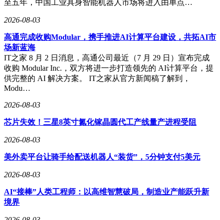
推动中国混动技术走向全球主流市场，重塑世界汽车工业的竞
至五年，中国工业具身智能机器人市场将进入由单点…
争格局。
2026-08-03
高通完成收购Modular，携手推进AI计算平台建设，共拓AI市
场新蓝海
IT之家 8 月 2 日消息，高通公司最近（7 月 29 日）宣布完成
收购 Modular Inc.，双方将进一步打造领先的 AI计算平台，提
供完整的 AI 解决方案。 IT之家从官方新闻稿了解到，
Modu…
2026-08-03
芯片失效！三星8英寸氮化镓晶圆代工产线量产进程受阻
2026-08-03
美外卖平台让骑手给配送机器人“装货”，5分钟支付5美元
2026-08-03
AI“接棒”人类工程师：以高维智慧破局，制造业产能跃升新
境界
2026-08-03