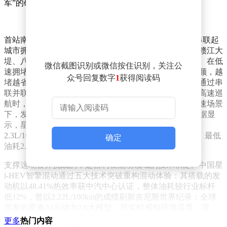
军”的硬核底气。
首站南昌的试驾路线设计极具代表性，120公里的行程串联起
城市拥堵路段、快速路、高速公路及急加速场景，途经赣江大
堤、八一广场等城市地标，高度还原用户日常通勤场景。在低
微信截图识别或微信按住识别，关注公
速拥堵工况下，车辆以纯电模式驱动，电感强且行驶平顺，越
众号回复数字
1
获得阅读码
堵越省油的特性得到充分展现；城市综合路况中，系统通过串
联并联模式智能切换，使发动机始终运行在高效区间；高速巡
航时，发动机直驱模式介入，油耗表现依然稳定；急加速场景
下，发动机与P3电驱并联输出，动力响应迅速。实测数据显
示，星瑞i-HEV混动版平均油耗3.02L/100km，最低油耗
2.3L/100km；星越L i-HEV混动版平均油耗3.43L/100km，最低
确定
油耗2.8L/100km，数据与吉尼斯纪录认证成绩高度吻合。
支撑这场公开挑战的，是吉利在混动领域的技术积淀。中国星
i-HEV智擎混动通过五大技术突破重构混动体验：其搭载的发
动机以48.41%热效率获中汽中心认证，整体油耗较行业标杆
低12%，曾以2.22L/100km的成绩刷新吉尼斯世界纪录；全球
首发的星睿AI云动力2.0大模型，可实时感知环境温度、湿
度、海拔及坡度，动态优化油电策略，实现10%以上综合节能
更多
热门内容