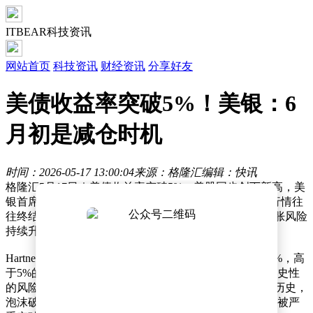
ITBEAR科技资讯
网站首页
科技资讯
财经资讯
分享好友
美债收益率突破5%！美银：6
月初是减仓时机
时间：2026-05-17 13:00:04
来源：格隆汇
编辑：快讯
格隆汇5月17日｜美债收益率突破5%，美股同步创下新高，美
银首席投资策略师Michael Hartnett发出警示：资产繁荣行情往
往终结于收益率快速走高，叠加市场资金扎堆股市、通胀风险
持续升温，6月初将是获利了结的窗口期。
Hartnett在最新报告中表示，30年期美债收益率触及5.11%，高
于5%的关键防线，且即将突破多年阻力位，可能引发历史性
的风险价值冲击，导致收益率在短期内急剧飙升。回顾历史，
泡沫破裂往往伴随着收益率的快速上行，一旦5%的防线被严