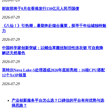
2026-07-29
财政部将于8月在香港发行150亿元人民币国债
2026-07-29
《八仙！》引热潮，暑期奔赴烟台蓬莱，探寻千年仙城独特魅
力
2026-07-29
中国科学家创新突破：以蛹虫草菌丝制活性连衣裙 可自愈降
解还天然着色
2026-07-29
英特尔Nova Lake-S处理器或2026年底前亮相：16核CPU搭配
12个Xe3P核显
2026-07-29
产业创新服务平台怎么选？口碑佳的平台有何优势与选
择思路？