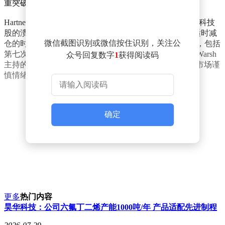
重突破，通往厄运的大门便将打开。
Hartnett还在《Flow Show》周报中写道，"多头向股票和科技
股的溃退式追涨可能在未来几周内全面完成，6月初是适时减
微信截图识别或微信按住识别，关注公
仓的时机。"他指出，6月将有一系列关键事件密集登场，包括
第七次欧佩克会议、世界杯开幕、G7峰会，以及Kevin Warsh
众号回复数字
1
获得阅读码
主持的首次美联储FOMC会议，这些事件均有可能触发市场谨
慎情绪。
确定
更多
热门内容
昊华科技：公司六氟丁二烯产能1000吨/年 产品适配先进制程