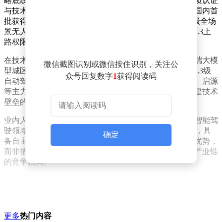
略底线，目前已组建超过5000人的专业研发团队，在资质认证
与技术落地领域保持行业领先。2025年12月，长安成为国内首
批获得L3级自动驾驶正式号牌的车企；今年3月，其L4级全场
景无人驾驶测试牌照的获批，更使其成为少数同时具备L3上
路权限与L4测试资质的制造商。
在技术落地规划方面，长安汽车宣布将于今年实现端到端大模
微信截图识别或微信按住识别，关注公
型城区领航功能的量产应用。根据时间表，到2027年，L3级
众号回复数字
1
获得阅读码
自动驾驶技术将完成规模化部署，并逐步搭载于阿维塔、启源
等主力车型。这一系列布局彰显了企业通过全栈自研构建技术
壁垒的决心。
业内人士分析，长安汽车的明确表态反映了头部车企在智能驾
驶领域的技术自信。随着L3级自动驾驶进入商业化前夜，具
确定
备自主开发能力的企业更倾向于通过垂直整合巩固竞争优势，
而非依赖外部供应商方案。这一趋势或将重塑智能驾驶产业链
的竞争格局。
更多
热门内容