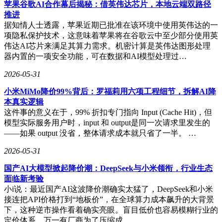
苹果谷歌AI合作幕后揭秘：借英伟达芯片，本地云端双路径
告，确保评估效率与可复现性。对于图像美学评价、内容安全
推进
审核等主观性强的任务，则引入人工评估团队对模型输出进行
据知情人士透露，苹果近期已批准在该环境中使用英伟达的一
评分纠偏，形成“评估-迭代”的闭环。
项隐私保护技术，这意味着苹果将在谷歌云中至少部分使用英
在这套精密体系中，实习生承担着连接技术与业务的桥梁角
伟达AI芯片来满足其算力需求。机密计算是英伟达图形处理
色。以吴家麒的实习经历为例，他的工作从评估数据预处理开
器内置的一项安全功能，可在数据和AI模型处理过…
始：对原始图片视频进行清洗、去重，并根据规范标注或审
2026-05-31
核，这一过程让他直观理解模型面临的真实挑战。随后，他参
与基准测试的执行与监控，在导师指导下运行自动化脚本，排
小米MiMo降价99%背后：罗福莉用六项工程细节，拆解AI降
查测试异常是源于数据问题还是模型缺陷。测试完成后，他需
本真实逻辑
将枯燥的指标数据转化为可视化报告，通过图表高亮模型进步
这件事的意义在于，99% 折扣专门指向 Input (Cache Hit)，但
与退步点，并从错误案例中归纳常见模式（如模型在识别“手
模型实际服务用户时，input 和 output是同一次请求里发生的
持物品”时频繁出错），这些分析直接为算法优化提供方向。
——如果 output 没省，整体请求成本就只省了一半。 …
在人工评估环节，他的判断与其他评估员的数据共同用于校准
模型与人类认知的偏差，成为提升模型实用性的关键一环。
2026-05-31
不同业务场景对评估维度的侧重差异，进一步凸显了字节跳动
国产AI大模型掀起降价潮：DeepSeek与小米领衔，行业生态
评估体系的独特性。电商公司可能更关注商品抠图精度，自动
面临新考验
驾驶企业则对行人检测召回率要求严苛，而字节跳动的业务生
小i说：最近国产AI这波降价潮确实太猛了，DeepSeek和小米
态决定了其评估深度融合“内容理解”与“创作辅助”效果。例
接连把API价格打到“地板价”，在全球算力成本飙升的大背景
如，评估视频理解模型时，不仅考察物体识别准确率，更关注
下，这种逆市操作看着确实亮眼。盲目低价也容易模糊行业的
其生成的标签、摘要能否提升内容推荐点击率，或精准定位片
定价体系，万一有厂商为了压缩成…