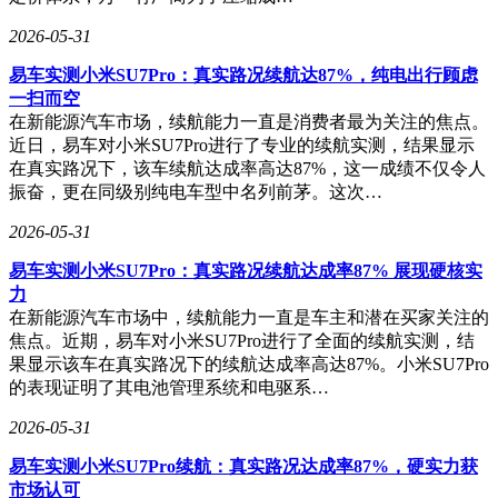
段以优化剪辑效率。这种以业务增长为导向的评估逻辑，使得
2026-05-31
模型优化与用户体验形成强耦合。
易车实测小米SU7Pro：真实路况续航达87%，纯电出行顾虑
对于吴家麒这样的实习生而言，参与工业级评估流程的价值远
一扫而空
超技术实践本身。他在整理错误案例时发现，模型对“动态场
在新能源汽车市场，续航能力一直是消费者最为关注的焦点。
景中的小物体”识别率较低，这一发现不仅推动团队针对性优
近日，易车对小米SU7Pro进行了专业的续航实测，结果显示
化算法，更让他理解到，真实场景中的技术挑战远比公开数据
在真实路况下，该车续航达成率高达87%，这一成绩不仅令人
集复杂。他在个人账号“麒迹”中分享的实习感悟，将产业一线
振奋，更在同级别纯电车型中名列前茅。这次…
的实践经验反馈给技术社区，形成“学习-实践-反馈”的正向循
环。这种模式折射出科技企业对新生代技术人才的需求转变：
2026-05-31
在算法创新竞争日益激烈的当下，具备严谨评估思维与工程化
能力的复合型人才，正成为推动技术落地的关键力量。
易车实测小米SU7Pro：真实路况续航达成率87% 展现硬核实
力
在新能源汽车市场中，续航能力一直是车主和潜在买家关注的
焦点。近期，易车对小米SU7Pro进行了全面的续航实测，结
果显示该车在真实路况下的续航达成率高达87%。小米SU7Pro
的表现证明了其电池管理系统和电驱系…
2026-05-31
易车实测小米SU7Pro续航：真实路况达成率87%，硬实力获
市场认可