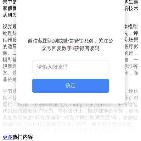
景中的生产力工具。对于北京交通大学计算机专业大三学生吴
家麒而言，参与这套体系的实习经历，让他得以窥见前沿技术
从研发到落地的完整链条。
视觉理解大模型的评估远非简单的“准确率竞赛”。与文本模型
处理结构化语言不同，视觉任务面临三大核心挑战：首先，评
估维度需兼顾识别精度、推理速度、资源消耗以及对罕见场景
微信截图识别或微信按住识别，关注公
的适应能力；其次，构建覆盖日常物品到专业领域（如医疗影
众号回复数字
1
获得阅读码
像、工业质检）的高质量标注数据集难度极高；更关键的是，
模型输出需与人类主观判断及业务需求深度对齐——例如，一
段舞蹈视频的“精彩瞬间”从第几秒开始，往往没有绝对标准答
案。这种复杂性决定了工业级评估体系必须形成动态闭环，而
非依赖静态榜单分数。
确定
字节跳动的评估框架以真实业务场景为根基。在数据层，评估
集不仅包含从抖音、剪映等平台脱敏的海量真实数据，还针对
遮挡、模糊、小物体等难点人工构造“对抗性样本”，并持续迭
代以反映最新用户行为。指标设计上，除基础准确率外，更强
调业务导向的“标签准确率”“精彩片段抽取满意度”等，这些指
标通过线上A/B测试直接关联用户留存、使用时长等核心数
据。工程层面，自动化评估流水线依托内部MLOps平台，实
更多
热门内容
现模型更新后自动触发测试、生成包含错误案例分析的详细报