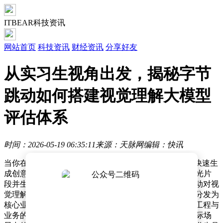
ITBEAR科技资讯
网站首页
科技资讯
财经资讯
分享好友
从实习生视角出发，揭秘字节
跳动如何搭建视觉理解大模型
评估体系
时间：2026-05-19 06:35:11
来源：天脉网
编辑：快讯
当你在抖音刷到一条精彩视频，手指轻点“剪同款”就能快速生
成创意内容；或者在剪映中上传素材，AI自动识别出高光片
段并生成流畅剪辑时，这些流畅体验的背后，是字节跳动对视
觉理解大模型持续迭代的技术支撑。这家以内容创作与分发为
核心业务的科技公司，通过构建一套覆盖数据、算法、工程与
业务的多维度评估体系，将实验室中的AI模型转化为实际场