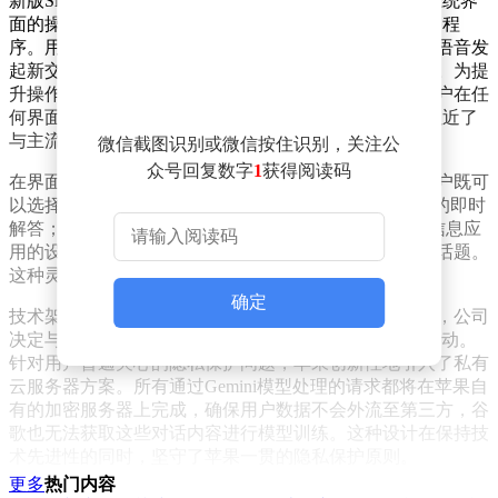
新版Siri的最大亮点在于其独立性设计。与传统依附于系统界
面的操作方式不同，升级后的Siri将成为完全独立的应用程
序。用户不仅能够查看历史对话记录，还能通过文字或语音发
起新交互，更首次支持直接上传文件进行复杂任务处理。为提
升操作便捷性，苹果特别设计了全局手势功能，允许用户在任
何界面通过简单手势快速唤醒Siri界面，这种设计显著拉近了
与主流AI助手的交互体验差距。
微信截图识别或微信按住识别，关注公
众号回复数字
1
获得阅读码
在界面设计方面，开发团队提供了双视图切换模式。用户既可
以选择类似ChatGPT的单次对话视图，专注于当前问题的即时
解答；也能切换至聊天列表视图，这种布局借鉴了iOS信息应
用的设计理念，方便用户追溯对话历史并延续未完成的话题。
这种灵活的界面设计充分考虑了不同用户的使用习惯。
确定
技术架构层面，苹果做出了战略性调整。经过审慎评估，公司
决定与谷歌合作，采用Gemini模型作为新版Siri的核心驱动。
针对用户普遍关心的隐私保护问题，苹果创新性地引入了私有
云服务器方案。所有通过Gemini模型处理的请求都将在苹果自
有的加密服务器上完成，确保用户数据不会外流至第三方，谷
歌也无法获取这些对话内容进行模型训练。这种设计在保持技
术先进性的同时，坚守了苹果一贯的隐私保护原则。
更多
热门内容
数据安全机制得到进一步强化。新版Siri借鉴了iMessage的隐