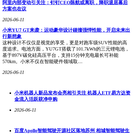
阿里内部变动引关注：钉钉CEO陈航或离职，降职退居幕后
私保护模式，允许用户自定义聊天记录的保存期限。用户可以
方案也在议
根据需求设置对话记录在30天或一年后自动删除，也可以选择
永久保留重要信息。这种数据生命周期管理方式将控制权完全
2026-06-11
交还给用户，体现了苹果对个人隐私的尊重。
小米YU7 GT来袭：运动豪华设计碰撞强悍性能，开启未来出
考虑到该项目此前经历的延期以及AI技术发展的不确定性，
行新想象
苹果采取了谨慎的推进策略。即便新版Siri随iOS 27正式版系
这种设计不仅仅是视觉的享受，更是对跑车级SUV性能的高
统在今年秋季推送，仍会保留"Beta测试版"标识。系统内将设
度追求。电池方面，YU7GT搭载了101.7kWh的三元锂电池，
置独立的退出测试选项，允许用户随时切换回传统Siri版本，
基于897V碳化硅高压平台，支持15分钟充电最长可补能
这种过渡方案旨在确保用户获得稳定可靠的使用体验。此次升
570km。小米不仅在智能硬件领域取…
级标志着Siri从系统辅助功能向独立智能助手的重大转型，其
2026-06-11
市场表现值得持续关注。
小米机器人新品发布会亮相引关注 机器人ETF易方达资
金流入活跃获净申购
2026-06-11
百度Apollo智能驾驶开源社区落地苏州 相城智能驾驶生