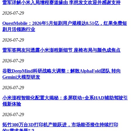
雷军详解小米入局增程赛道缘由 李想发文欢迎并感谢支持
电商平台完成购买，线下体验成为决策链条中的前置环节。调
查显示，超过85%的智能手机购买者会在实体店试用后选择线
2026-07-29
上下单，这种"体验在店、购买在线"的新消费习惯正在重塑行
QuestMobile：2026年5月短剧用户规模达8.51亿，红果免费短
业生态。某电商平台负责人表示，2026年第一季度手机品
剧月活领跑行业
类"线下引流、线上成交"的订单量同比增长137%。
2026-07-29
面对渠道重构，经销商开始探索转型路径。部分门店增加手机
维修、以旧换新等增值服务，这类业务线上价差较小且依赖现
雷军答网友问透露小米澎程新细节 座椅布局与颜色成焦点
场操作；另有商家拓展企业团购业务，利用线下关系网络获取
批量订单；还有从业者转型为品牌授权服务商，专注提供售后
2026-07-29
保障等高附加值服务。行业专家指出，单纯依赖新机销售的门
谷歌DeepMind科研战略大调整：解散AlphaFold团队 转向
店将加速退出市场，未来线下渠道的核心竞争力在于服务深度
Gemini大模型研发
而非价格优势。
2026-07-29
这种变革具有全球共性。美国百思买十年前就经历类似冲击，
通过强化门店服务功能实现转型；日本家电连锁业也走过相同
小米澎程智能化配置大揭秘：多屏联动+全系HAD辅助驾驶引
路径，存活下来的企业均将线下定位为"服务终端"而非"销售
领新体验
终端"。中国手机渠道的重构速度显著快于其他国家，这既与
电商渗透率高有关，也反映出厂商对渠道管控能力的提升。当
2026-07-29
杭州零售商说出"基本不卖新机"时，他描述的不仅是单个店铺
拓竹300万台3D打印机产能跃进，市场能否接住持续打印
的生存状态，更是整个行业生态的迭代升级。
的“需求考题”？