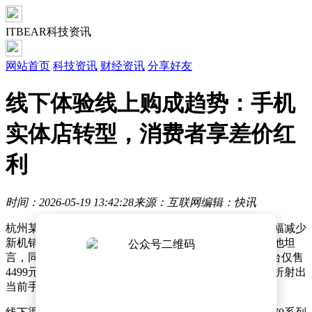
ITBEAR科技资讯
网站首页
科技资讯
财经资讯
分享好友
线下体验线上购成趋势：手机
实体店转型，消费者享差价红
利
时间：2026-05-19 13:42:28
来源：互联网
编辑：快讯
杭州某手机零售商近日在接受采访时透露，其门店已大幅减少
新机销售业务，转而引导顾客通过线上渠道完成购买。他坦
言，同一款iPhone17手机，线下标价5600元，而电商平台仅售
4499元，价格差异导致消费者更倾向于网购。这一现象折射出
当前手机零售行业正在经历的深刻变革。