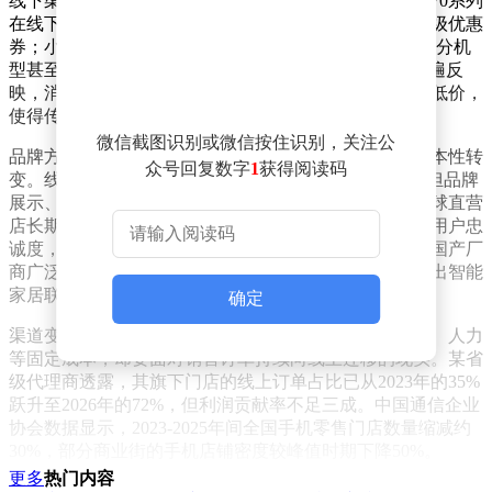
线下渠道的困境并非个例。据行业调研显示，华为Mate70系列
在线下门店维持官方定价的同时，电商平台已发放百元级优惠
券；小米15的线下经销商利润空间被压缩至不足2%，部分机
型甚至出现"进货价与线上售价倒挂"的情况。经销商普遍反
映，消费者进店后常使用比价软件，直接要求匹配线上低价，
使得传统销售模式难以为继。
微信截图识别或微信按住识别，关注公
品牌方主动制造价差的策略背后，是销售渠道功能的根本性转
众号回复数字
1
获得阅读码
变。线下门店逐渐从"成交场所"转型为"体验空间"，承担品牌
展示、产品试用和服务提供的职能。以苹果为例，其全球直营
店长期不依赖单店销量盈利，而是通过沉浸式体验培养用户忠
诚度，最终促成线上转化。这种模式正被华为、小米等国产厂
商广泛借鉴，华为旗舰店强化全场景体验，小米之家突出智能
家居联动，OPPO/vivo门店则侧重产品质感呈现。
确定
渠道变革的重压全部落在经销商肩头。他们承担着租金、人力
等固定成本，却要面对销售订单持续向线上迁移的现实。某省
级代理商透露，其旗下门店的线上订单占比已从2023年的35%
跃升至2026年的72%，但利润贡献率不足三成。中国通信企业
协会数据显示，2023-2025年间全国手机零售门店数量缩减约
30%，部分商业街的手机店铺密度较峰值时期下降50%。
更多
热门内容
消费者行为模式的变化加速了这一进程。价格敏感型用户通过