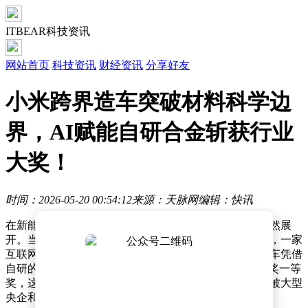
ITBEAR科技资讯
网站首页
科技资讯
财经资讯
分享好友
小米跨界造车突破材料科学边
界，AI赋能自研合金斩获行业
大奖！
时间：2026-05-20 00:54:12
来源：天脉网
编辑：快讯
在新能源汽车领域，一场关于底层技术创新的较量正悄然展
开。当行业还在聚焦智能驾驶、电池续航等显性技术时，一家
互联网背景的车企已悄然杀入材料科学腹地——小米汽车凭借
自研的“高强压铸铝硅合金”斩获有色金属工业科学技术奖一等
奖，这项由国家科技部备案的行业最高奖项，此前长期被大型
央企和顶尖高校垄断。