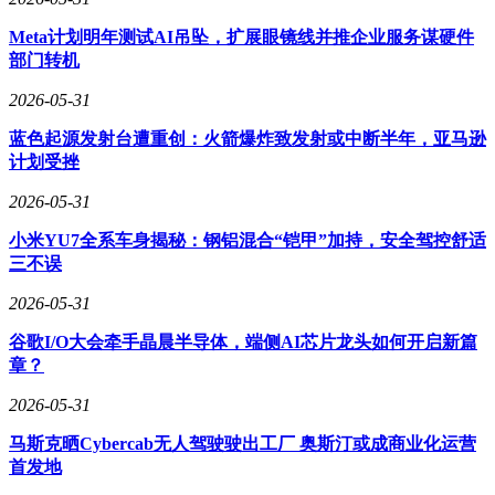
Meta计划明年测试AI吊坠，扩展眼镜线并推企业服务谋硬件
部门转机
2026-05-31
蓝色起源发射台遭重创：火箭爆炸致发射或中断半年，亚马逊
计划受挫
2026-05-31
小米YU7全系车身揭秘：钢铝混合“铠甲”加持，安全驾控舒适
三不误
2026-05-31
谷歌I/O大会牵手晶晨半导体，端侧AI芯片龙头如何开启新篇
章？
2026-05-31
马斯克晒Cybercab无人驾驶驶出工厂 奥斯汀或成商业化运营
首发地