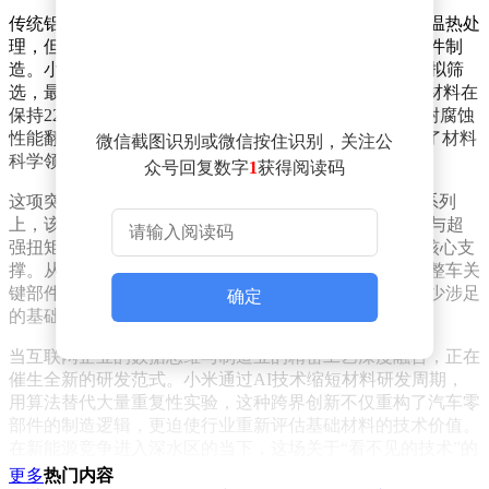
传统铝合金材料存在致命短板：要提升强度必须经过高温热处
理，但这一过程会导致材料变形，无法直接用于精密部件制
造。小米研发团队通过AI算法对亿万种材料配方进行模拟筛
选，最终开发出全球首款“免热处理高强铝硅合金”。该材料在
保持2200MPa超高强度的同时，将屈服强度提升40%，耐腐蚀
性能翻倍，更实现电驱壳体减重10%的突破，彻底颠覆了材料
微信截图识别或微信按住识别，关注公
科学领域“强度与工艺不可兼得”的百年定律。
众号回复数字
1
获得阅读码
这项突破性成果已进入量产阶段。在小米超级电机V8s系列
上，该合金构建的壳体成功承受住28000rpm的极限转速与超
强扭矩，为小米SU7 Ultra和YU7 GT两款性能车型提供核心支
撑。从车身超强钢到电机专用合金，小米正构建起覆盖整车关
键部件的材料技术体系，其研发深度已触及传统车企鲜少涉足
确定
的基础科学领域。
当互联网企业的数据思维与制造业的精密工艺深度融合，正在
催生全新的研发范式。小米通过AI技术缩短材料研发周期，
用算法替代大量重复性实验，这种跨界创新不仅重构了汽车零
部件的制造逻辑，更迫使行业重新评估基础材料的技术价值。
在新能源竞争进入深水区的当下，这场关于“看不见的技术”的
较量，或许将决定未来十年产业格局的走向。
更多
热门内容