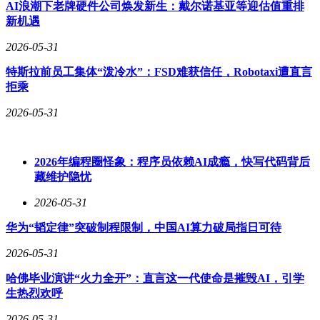
AI浪潮下老牌硬件公司焕发新生：戴尔诺基亚等迎估值重排
新机遇
2026-05-31
特斯拉前员工集体“泼冷水”：FSD难获信任，Robotaxi遭直言
拒乘
2026-05-31
2026年编程圈怪象：程序员依赖AI成瘾，快写代码背后
藏维护隐忧
2026-05-31
华为“韬定律”突破制程限制，中国AI算力破局指日可待
2026-05-31
哈佛毕业演讲“火力全开”：直言这一代使命是摧毁AI，引学
生热烈欢呼
2026-05-31