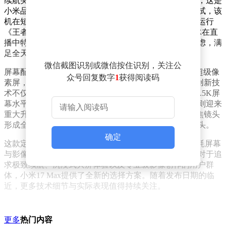
续航突破的核心在于其搭载的8000mAh小米金沙江电池，这是
小米品牌迄今容量最大的电池解决方案。据小米官方测试，该
机在短视频连续播放场景下可坚持20小时，游戏场景下运行
《王者荣耀》也能维持8小时以上。小米集团总裁卢伟冰在直
播中特别强调，这种续航表现将彻底消除用户的电量焦虑，满
足全天候重度使用需求。
微信截图识别或微信按住识别，关注公
屏幕配置方面，小米17 Max采用与Pro版同款的6.9英寸超级像
众号回复数字
1
获得阅读码
素屏，通过938万子像素排列实现2K级显示效果。这项创新技
术不仅带来超越传统OLED的清晰度，更将功耗控制在1.5K屏
幕水平以下，完美平衡视觉体验与续航表现。影像系统则迎来
重大升级，首次搭载徕卡2亿像素主摄，配合3X潜望长焦镜头
形成全焦段覆盖，其超高解析力甚至可替代传统长焦镜头。
确定
这款定位"续航巨无霸"的新机，通过大容量电池、低功耗屏幕
与影像系统的协同优化，构建起差异化的产品竞争力。对于追
求极致续航、沉浸式大屏体验以及专业级影像创作的用户群
体，小米17 Max提供了全新的选择方案。随着发布日期的临
近，更多技术细节与实际表现值得持续关注。
更多
热门内容