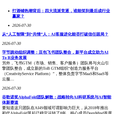
打酒铺热潮背后：四大流派竞逐，谁能笑到最后成行业
赢家？
2026-07-30
从“人工智障”到“共情”人：AI客服进化能否打破信任困局？
2026-07-30
字节跳动组织调整：豆包飞书团队整合，新平台成立助力AI
To B业务发展
另外，飞书GTM（市场、销售、客户服务）团队将与火山引
擎团队整合，成立新的ToB GTM组织“创造力服务平台
（CreativityService Platform）”，整体负责字节MaaS和SaaS等
云服…
2026-07-30
谷歌诺奖AlphaFold团队解散：战略转向AI科研系统与AI智能
体新赛道
要知道这只团队在AI4S领域可谓影响力巨大，从2018年推出
初代AlphaFold算起已稳定运转了8年，核心成员DeepMind首席