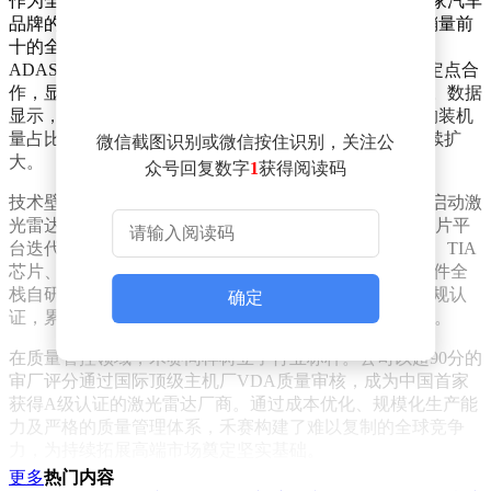
作为全球激光雷达行业的领军企业，禾赛已累计获得40家汽车
品牌的量产定点，覆盖超过160款车型，其中包括中国销量前
十的全部品牌。更值得关注的是，其已锁定两家头部
ADAS（高级驾驶辅助系统）供应商2026年全系车型的定点合
作，显示出市场对其技术成熟度与量产能力的高度认可。数据
显示，2026年3月，禾赛在中国乘用车主激光雷达市场的装机
量占比达55%，连续14个月稳居行业首位，市场份额持续扩
微信截图识别或微信按住识别，关注公
大。
众号回复数字
1
获得阅读码
技术壁垒的构建是禾赛保持领先的核心优势。自2017年启动激
光雷达专用芯片（ASIC）研发以来，禾赛已完成五代芯片平
台迭代，成为全球唯一实现激光器、探测器、驱动芯片、TIA
芯片、ADC芯片、数字信号处理器及控制器七大核心部件全
栈自研的企业。目前，其21款自研芯片已通过AEC-Q车规认
确定
证，累计交付量超2.3亿颗，这一数据位列全球行业第一。
在质量管控领域，禾赛同样树立了行业标杆。公司以超90分的
审厂评分通过国际顶级主机厂VDA质量审核，成为中国首家
获得A级认证的激光雷达厂商。通过成本优化、规模化生产能
力及严格的质量管理体系，禾赛构建了难以复制的全球竞争
力，为持续拓展高端市场奠定坚实基础。
更多
热门内容