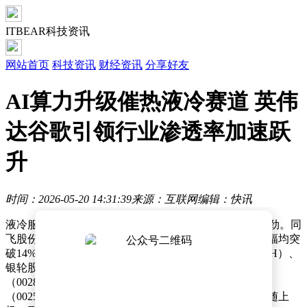
ITBEAR科技资讯
网站首页
科技资讯
财经资讯
分享好友
AI算力升级催热液冷赛道 英伟
达谷歌引领行业渗透率加速跃
升
时间：2026-05-20 14:31:39
来源：互联网
编辑：快讯
液冷服务器概念在资本市场持续升温，相关个股表现强劲。同
飞股份（300990.SZ）与申菱环境（301018.SZ）日内涨幅均突
破14%，川润股份（002272.SZ）、宏盛股份（603090.SH）、
银轮股份（002126.SZ）早盘即封涨停板，英维克
（002837.SZ）、大元泵业（603757.SH）、飞龙股份
（002536.SZ）、依米康（300249.SZ）等企业股价亦跟随上