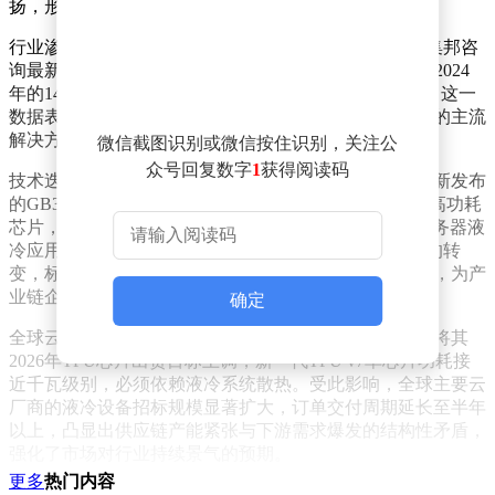
扬，形成板块联动效应。
行业渗透率加速提升成为核心驱动力。根据TrendForce集邦咨
询最新研究报告，AI数据中心液冷方案的应用比例将从2024
年的14%跃升至2025年的33%，2026年更有望达到40%。这一
数据表明，液冷技术正从边缘选项转变为数据中心散热的主流
解决方案，市场空间呈现指数级扩张态势。
微信截图识别或微信按住识别，关注公
众号回复数字
1
获得阅读码
技术迭代与头部企业示范效应形成双重催化。英伟达最新发布
的GB300服务器采用全冷板式液冷架构，覆盖80%以上高功耗
芯片，其AI训练服务器液冷渗透率已达74%，整体AI服务器液
冷应用比例突破50%。这种从"可选配置"到"强制标配"的转
变，标志着液冷技术正式成为高端计算设备的标准配置，为产
业链企业带来确定性增长机遇。
确定
全球云服务商的采购需求进一步印证行业景气度。谷歌将其
2026年TPU芯片出货目标上调，新一代TPU v7单芯片功耗接
近千瓦级别，必须依赖液冷系统散热。受此影响，全球主要云
厂商的液冷设备招标规模显著扩大，订单交付周期延长至半年
以上，凸显出供应链产能紧张与下游需求爆发的结构性矛盾，
强化了市场对行业持续景气的预期。
更多
热门内容