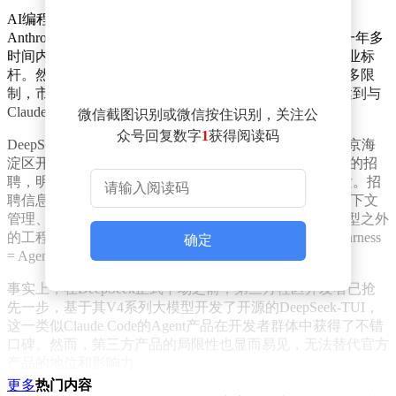
AI编程被视为当前AI生产力提升的核心领域之一。美国
Anthropic公司凭借Claude Code这一编程Agent，在短短一年多
时间内实现了估值的飞跃，突破万亿美元大关，成为行业标
杆。然而，由于某些国际科技公司对国内开发者设置诸多限
制，市场迫切期待一款国产编程Agent能够崛起，至少达到与
Claude Code相抗衡的水平。
微信截图识别或微信按住识别，关注公
众号回复数字
1
获得阅读码
DeepSeek的这一举措并非空穴来风。此前，公司已在北京海
淀区开放了Harness产品经理与研发工程师两个关键岗位的招
聘，明确表示新成员将全程参与桌面端Agent产品的研发。招
聘信息中还详细阐述了DeepSeek对Harness的理解：将上下文
管理、工具调用、文件读写、终端执行与测试反馈等模型之外
的工程动作，全部纳入Harness的范畴，形成“Model + Harness
确定
= Agent”的核心路径。
事实上，在DeepSeek正式下场之前，第三方社区开发者已抢
先一步，基于其V4系列大模型开发了开源的DeepSeek-TUI，
这一类似Claude Code的Agent产品在开发者群体中获得了不错
口碑。然而，第三方产品的局限性也显而易见，无法替代官方
产品的地位和影响力。
更多
热门内容
尽管AI写代码的技术已相对成熟，开发一款编程Agent产品并