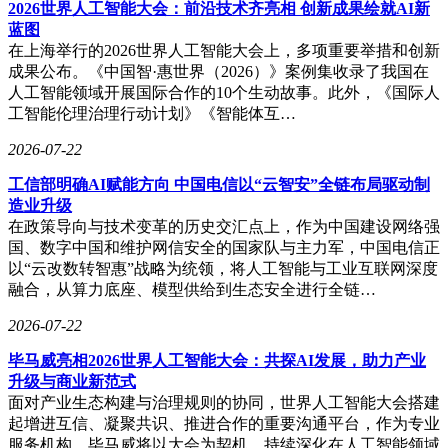
2026世界人工智能大会：前沿技术齐亮相 创新成果绘就AI新
非难事，但真正的挑战在于如何构建一个被广大开发者认可并
蓝图
愿意使用的编程生态。在这方面，OpenAI和Anthropic凭借其
在上海举行的2026世界人工智能大会上，多项重要举措和创新
深厚的技术积累和用户基础，构筑了难以逾越的护城河。此
成果公布。《中国智·惠世界（2026）》案例集收录了我国在
前，国内多家科技巨头也曾推出过自己的编码Agent，但均未
人工智能领域开展国际合作的10个生动故事。此外，《国际人
能达到这两家的水平，更遑论超越。
工智能伦理治理行动计划》《智能体互…
据内部消息透露，DeepSeek计划在6月份推出V4系列的升级版
2026-07-22
——DeepSeek V4.1，其中AI编程能力的提升将是重点方向之
一。随着Harness团队的组建和研发工作的推进，DeepSeek版
工信部明确AI赋能方向 中国电信以“云智安”全链布局驱动制
的Claude Code有望在不久的将来问世，为国内开发者带来新
造业升级
的选择。
在政策导向与技术变革的历史交汇点上，作为中国建设网络强
国、数字中国和维护网信安全的国家队与主力军，中国电信正
以“云改数转智惠”战略为统领，将人工智能与工业互联网深度
融合，从算力底座、模型供给到生态安全进行全链…
2026-07-22
毕马威亮相2026世界人工智能大会：共探AI发展，助力产业
升级与商业新范式
面对产业生态构建与治理规则的协同，世界人工智能大会搭建
起增进互信、凝聚共识、推进合作的重要沟通平台，作为专业
服务机构，毕马威将以大会为契机，持续深化在人工智能领域