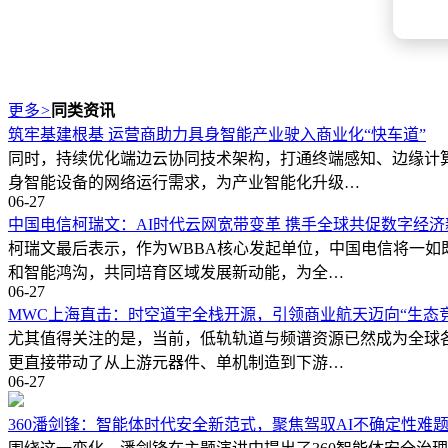
更多
>
同类资讯
筑牢基建根基 运营商助力具身智能产业驶入商业化“快车道”
同时，持续优化端边云协同技术架构，打通终端感知、边缘计
身智能设备的网络运行需求，为产业智能化升级…
06-27
中国电信柯瑞文：AI时代云网宽带变革 携手全球共促数字经济
柯瑞文最后表示，作为WBBA核心发起单位，中国电信将一
和智能鸿沟，共同培育区域发展新动能，为全…
06-27
MWC上海直击：时空道宇全栈开源，引领商业航天迈向“生态
尤其值得关注的是，当前，低轨轨道与频谱资源已然成为全球
更直接带动了从上游元器件、单机制造到下游…
06-27
360潘剑锋：智能体时代安全新范式，聚焦驾驭AI不确定性难