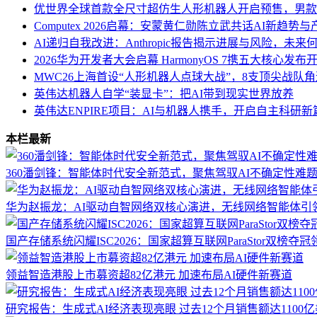
优世界全球首款全尺寸超仿生人形机器人开启预售，男款
Computex 2026启幕：安蒙黄仁勋陈立武共话AI新趋势
AI递归自我改进：Anthropic报告揭示进展与风险，未来
2026华为开发者大会启幕 HarmonyOS 7携五大核心发布开
MWC26上海首设“人形机器人点球大战”，8支顶尖战队
英伟达机器人自学“装显卡”：把AI带到现实世界放养
英伟达ENPIRE项目：AI与机器人携手，开启自主科研新
本栏最新
360潘剑锋：智能体时代安全新范式，聚焦驾驭AI不确定性难
华为赵振龙：AI驱动自智网络双核心演进，无线网络智能体引
国产存储系统闪耀ISC2026：国家超算互联网ParaStor双榜夺
领益智造港股上市募资超82亿港元 加速布局AI硬件新赛道
研究报告：生成式AI经济表现亮眼 过去12个月销售额达1100