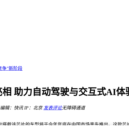
新发展
竞争”新阶段
题
“拼生态”
增长极
相 助力自动驾驶与交互式AI体
济新篇章
破局
冠创佳绩
编辑：快讯
IP：北京
发表评论
无障碍通道
批搭载该芯片的车型将于今年年底在中国市场率先推出。这款芯片