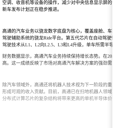
空调、收音机等设备的操作，减少对中央信息显示屏的依赖。
新车发布计划正在稳步推进。
高通的汽车业务以骁龙数字底盘为核心，覆盖座舱、车联网和
驾驶辅助系统的骁龙Ride平台。第五代芯片在自动驾驶性能
驾驶技术从L1、L2向L2.5、L3和L4升级，单车所需半导
财务数据显示，高通汽车业务持续保持增长态势。在2026财年第二财
高。这一成绩反映了市场对高通汽车解决方案的强劲需求。
除汽车领域外，高通还将机器人技术视为下一阶段的重要发展
形成可观的收入贡献。目前，高通已在扫地机器人领域取得进展
分布式计算芯片的复杂结构将带来更高的单机半导体价值量，