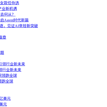
女款任你选
与产业新机遇
何去何从？
启Agent时代新篇
角逐，见证AI竞技新突破
篇章
题
领行业新未来
冠领跑全球
亿美元