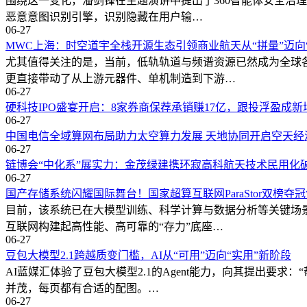
围绕这一变化，潘剑锋在主题演讲中提出了360智能体安全治
恶意意图识别引擎，识别隐藏在用户输…
06-27
MWC上海：时空道宇全栈开源生态引领商业航天从“拼量”迈向
尤其值得关注的是，当前，低轨轨道与频谱资源已然成为全球
更直接带动了从上游元器件、单机制造到下游…
06-27
硬科技IPO盛宴开启：8家券商保荐承销赚17亿，跟投浮盈成新
06-27
中国电信全域算网布局助力太空算力发展 天地协同开启空天经
06-27
链博会“中化系”展实力：金茂绿建携环寂高科航天技术民用化
06-27
国产存储系统闪耀国际舞台！国家超算互联网ParaStor双榜夺
目前，该系统已在大模型训练、科学计算与数据分析等关键场
互联网构建起高性能、高可靠的“存力”底座…
06-27
豆包大模型2.1跨越质变门槛，AI从“可用”迈向“实用”新阶段
AI蓝媒汇体验了豆包大模型2.1的Agent能力，向其提出
并茂，每页都有合适的配图。…
06-27