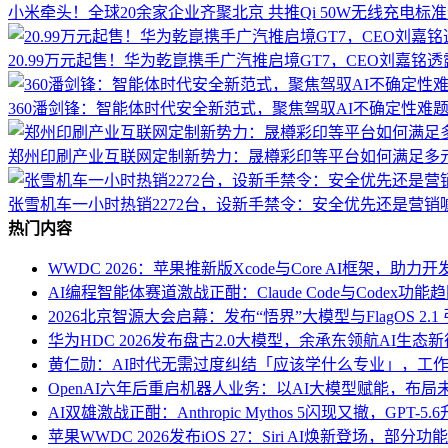
小米牵头！全球20余家企业齐聚北京 共推Qi 50W无线充电标
20.99万元起售！华为乾崑携手广汽推启境GT7，CEO刘嘉铭
360潘剑锋：智能体时代安全新范式，聚焦驾驭AI不确定性难
郑州印刷产业互联网定制新势力：晟樽彩印等平台如何满足多
张雪机车一小时热销2272台，设新手禁令：安全优先还是营销
热门内容
WWDC 2026：苹果推新版Xcode与Core AI框架，助
AI编程智能体赛道激战正酣：Claude Code与Codex
2026北京智源大会启幕：发布“悟界”大模型与FlagOS 2.1
华为HDC 2026发布盘古2.0大模型，余承东领航AI生态
黄仁勋：AI时代无需过度纠结「应该学什么专业」，工作
OpenAI六年后重启机器人业务：以AI大模型赋能，布
AI双雄激战正酣：Anthropic Mythos 5闪现又撤，GPT-5
苹果WWDC 2026发布iOS 27：Siri AI焕新登场，部