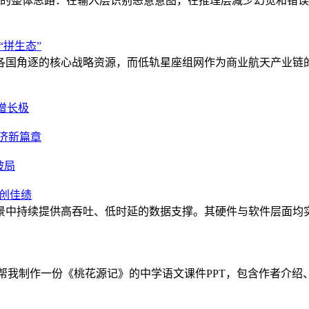
理的整体思路：在输入层识别恶意意图，在推理层减少幻觉和错误判
“拼生态”
各国角逐的核心战略资源，而低轨星座组网作为商业航天产业链的
增长极
济新篇章
破局
冠创佳绩
景中持续提供高吞吐、低时延的数据支撑。其硬件与软件层面均
要求：“帮我制作一份《桃花源记》的中学语文课件PPT，包含作者