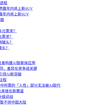
准进程
透露年内将上新SUV
题
元需求？
噱头？
力开发者构建AI智能体应用
功能趋同，差异化竞争成关键
 引领AI新突破
新征程
中所需的「人性」部分无法被AI取代
局未来增长新赛道
.6升级迎战
分功能暂不供中国大陆