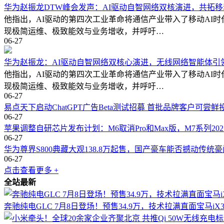
华为赵振龙DTW峰会发声：AI驱动自智网络双核演进，共拓移
他指出，AI驱动的第四次工业革命将通信产业带入了移动AI
现极简运维、极致能效与业务增收，并呼吁…
06-27
华为赵振龙：AI驱动自智网络双核心演进，无线网络智能体引
他指出，AI驱动的第四次工业革命将通信产业带入了移动AI
现极简运维、极致能效与业务增收，并呼吁…
06-27
易点天下启动ChatGPT广告Beta测试招募 首批品牌客户可尝鲜
06-27
苹果调整自研芯片发布计划：M6取消Pro和Max版，M7系列20
06-27
华为尊界S800典藏大观138.8万起售，国产豪车能否撼动传统
06-27
点击查看更多 +
全站最新
奔驰纯电GLC 7月8日登场！预售34.9万，技术拉满直面宝马iX