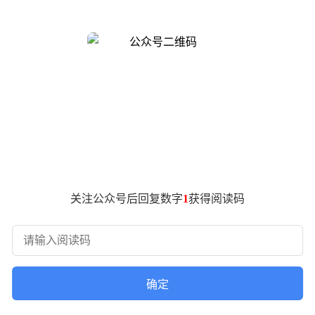
高通首席财务官阿卡什·帕尔基瓦拉在投资会议上透露，中国多
自动驾驶三大领域。其产品线包括用于信息娱乐的骁龙座舱平台
、ADAS功能和车内信息娱乐体验方面较前代产品均有显著提升
体价值将大幅增加，这一趋势已在高通最新季度业绩中显现。
季（2025年12月29日至2026年3月29日），其QCT部门汽
关注公众号后回复数字
1
获得阅读码
方向。公司认为，其在小型化、低功耗、无线连接和摄像头传感器
，未来制造机器人、物流机器人和人形机器人有望逐步实现规模
为相关技术发展提供重要机遇。
确定