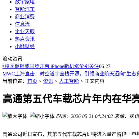
数字家电
智能汽车
商业消费
信息流
企业天眼
热点资讯
豆包大模型2.1跨越质变门槛，AI从“可用”迈向“实用”新阶段
小熊财经
筑牢基建根基 运营商助力具身智能产业驶入商业化“快车道”
滚动资讯
中国电信柯瑞文：AI时代云网宽带变革 携手全球共促数字经济
返校季促销或同步开启 iPhone新机涨价引关注
06-27
MWC上海直击：时空道宇全栈开源，引领商业航天迈向“生态
360潘剑锋：智能体时代安全新范式，聚焦驾驭AI不确定性难
当前位置：
首页
>
资讯
>
人工智能
>
正文内容
MWC上海：时空道宇全栈开源生态引领商业航天从“拼量”迈向
硬科技IPO盛宴开启：8家券商保荐承销赚17亿，跟投浮盈成新
高通第五代车载芯片年内在华亮
中国电信全域算网布局助力太空算力发展 天地协同开启空天经
链博会“中化系”展实力：金茂绿建携环寂高科航天技术民用化
国产存储系统闪耀国际舞台！国家超算互联网ParaStor双榜夺
时间：2026-05-21 04:24:02
来源：快讯
豆包大模型2.1跨越质变门槛，AI从“可用”迈向“实用”新阶段
筑牢基建根基 运营商助力具身智能产业驶入商业化“快车道”
高通公司近日宣布，其第五代车载芯片即将进入量产阶段，首