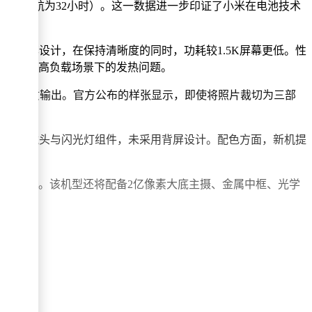
台设备接力测试续航为32小时）。这一数据进一步印证了小米在电池技术
款的2K分辨率设计，在保持清晰度的同时，功耗较1.5K屏幕更低。性
有效应对高负载场景下的发热问题。
实现超清画质输出。官方公布的样张显示，即使将照片裁切为三部
摄模块内置镜头与闪光灯组件，未采用背屏设计。配色方面，新机提
W闪充技术。该机型还将配备2亿像素大底主摄、金属中框、光学