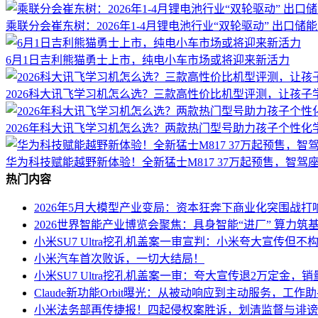
乘联分会崔东树：2026年1-4月锂电池行业“双轮驱动” 出口储
6月1日吉利熊猫勇士上市，纯电小车市场或将迎来新活力
2026科大讯飞学习机怎么选？三款高性价比机型评测，让孩子
2026年科大讯飞学习机怎么选？两款热门型号助力孩子个性化
华为科技赋能越野新体验！全新猛士M817 37万起预售，智驾
热门内容
2026年5月大模型产业变局：资本狂奔下商业化突围战打
2026世界智能产业博览会聚焦：具身智能“进厂” 算力筑基
小米SU7 Ultra挖孔机盖案一审宣判：小米夸大宣传但不
小米汽车首次败诉，一切大结局！
小米SU7 Ultra挖孔机盖案一审：夸大宣传退2万定金
Claude新功能Orbit曝光：从被动响应到主动服务，工作
小米法务部再传捷报！四起侵权案胜诉，划清监督与诽谤