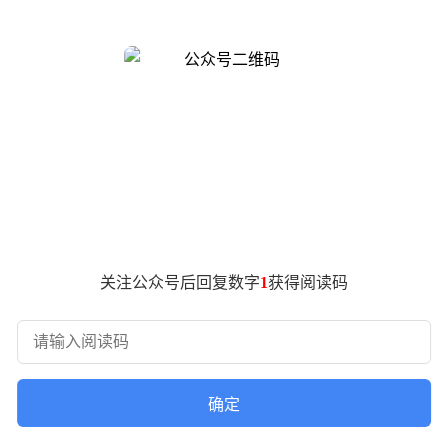
3.3小时，超越了同期对比的iPhone 17 Pro Max（两
池，配合超级像素屏幕技术。该屏幕采用与小米17 Pro Max同
体环形冷泵散热系统，散热效率提升至普通VC均热板的三倍，可
亿像素主摄，传感器尺寸为1/1.4英寸，支持多帧融合算法，可
底潜望长焦镜头，覆盖70mm人像焦段，满足多场景拍摄需求。
搭配四曲包裹式中框与超大R角设计，整体风格简约大气。矩形后
。
牌中端机型将率先搭载10000mAh级超大电池，并支持100
关注公众号后回复数字
1
获得阅读码
有望刷新同价位段标杆。
确定