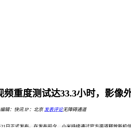
损局面
智能发展
指标
长视频重度测试达33.3小时，影像
损局面
编辑：快讯
IP：北京
发表评论
无障碍通道
T将于21日正式发布。在发布前夕，小米持续通过官方渠道释放新机