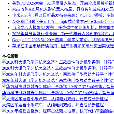
谷歌I/O 2026大会：AI深度融入生态，开启全场景智能新
Meta收购ARI强化人形机器人布局，具身智能或成AI发
小米2026年5月21日新品发布会来袭：YU7 GT领衔，
ARR飙至440亿美元！Anthropic凭企业客户与Claude Co
百度文心大模型5.1发布：多维弹性预训练加持，搜索能
2026年具身智能行业变局：第一代机器人公司IPO敲钟
Google I O 2026 5月20日启幕，聚焦AI前沿，共探科
苹果在中国市场持续领跑，国产手机如何破局突围实现逆
本栏最新
2026科大讯飞学习机怎么选？三款高性价比机型评测，让孩子
2026年科大讯飞学习机怎么选？两款热门型号助力孩子个性化
华为科技赋能越野新体验！全新猛士M817 37万起预售，智驾
大湾区车展看小米汽车：从纯电到双线，开启成长新征程