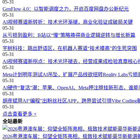
05-31
GenFlow 4.0：以智能调度之力，开启百度网盘办公新纪元
05-31
AI视频赛道新转折：技术光环渐褪，商业化验证成破局关键
05-31
从亏损到盈利：B站以“慢”策略换得商业逻辑逆转与增长新篇
05-31
宇树科技：跳出舒适区，在机器人赛道“技术摸高”的生死突围
05-31
AI视频赛道新拐点：技术光环褪去，经营成果成检验真章核心
05-31
Meta计划明年测试AI吊坠，扩展产品线欲扭转Reality Labs亏
05-31
AI硬件“复活”潮：苹果、OpenAI、Meta押注脖挂新形态，谁
05-31
胡彦斌用AI“编程”出粉丝社区APP，跨界尝试引领Vibe Codin
05-31
点击查看更多 +
全站最新
2026粤港澳车展：仰望全矩阵亮相，极致技术赋能豪华新能源