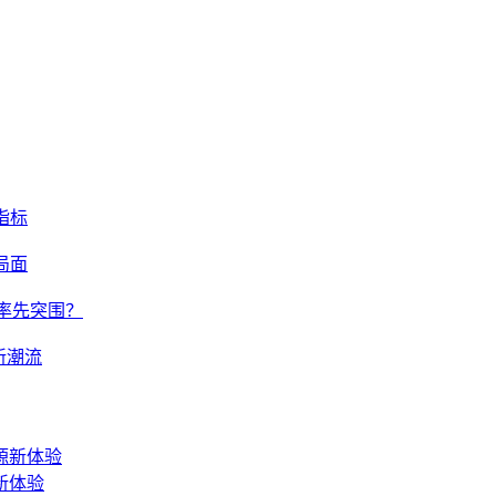
指标
损局面
能率先突围？
g新潮流
新体验