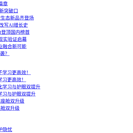
篇章
展新突破口
多款生态新品齐登场
de改写AI增长史
力登顶国内榜首
，现实验证启幕
技产业融合新可能
袭？
学习更高效！
学习与护眼双提升
座舱双升级