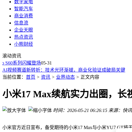
数字家电
智能汽车
商业消费
信息流
Meta计划明年测试AI吊坠，扩展产品线欲扭转Reality Labs亏
企业天眼
AI年龄验证漏洞百出：画个胡子、画张脸，轻松骗过系统审核
热点资讯
科技与人文共舞：AI赋能生活 修补缺憾安放情感成新篇
小熊财经
AI浪潮下科技“老将”逆袭：戴尔联想等七巨头市值飙升1.7万亿
滚动资讯
智元GE 2.0登顶WorldArena榜首 世界模型赛道升温助力具身
 S60系列闪耀登场
GenFlow 4.0：以智能调度之力，开启百度网盘办公新纪元
05-31
AI视频赛道新转折：技术光环渐褪，商业化验证成破局关键
从亏损到盈利：B站以“慢”策略换得商业逻辑逆转与增长新篇
当前位置：
首页
>
资讯
>
业界动态
>
正文内容
宇树科技：跳出舒适区，在机器人赛道“技术摸高”的生死突围
AI视频赛道新拐点：技术光环褪去，经营成果成检验真章核心
小米17 Max续航实力出圈，
Meta计划明年测试AI吊坠，扩展产品线欲扭转Reality Labs亏
AI年龄验证漏洞百出：画个胡子、画张脸，轻松骗过系统审核
时间：2026-05-21 06:26:15
来源：快讯
小米官方近日宣布，备受期待的小米17 Max与小米YU7 G