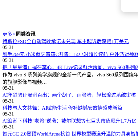
更多
>
同类资讯
特斯拉FSD全自动驾驶承诺未兑现 车主起诉后获赔1万美元
05-31
到手269元 小米蓝牙音箱C开售：14小时超长续航 户外派对神
05-31
把「星星海」握在掌心，4K Live记录鲜活瞬间，vivo S60系
作为 vivo S 系列美学旗舰的全新一代产品，vivo S6
的旗舰影像与视频…
05-31
AI年龄验证漏洞百出：画个胡子、画张脸，轻松骗过系统审核
05-31
科技与人文共舞：AI赋能生活 修补缺憾安放情感成新篇
05-31
AI浪潮下科技“老将”逆袭：戴尔联想等七巨头市值飙升1.7万亿
05-31
智元GE 2.0登顶WorldArena榜首 世界模型赛道升温助力具身