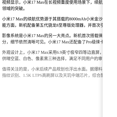
视频显示，小米17 Max在长视频重度使用场景下，续航时间达到3
领域的突破。
小米17 Max的续航优势源于其搭载的8000mAh小米金沙江电
能方面，新机配备第五代骁龙8至尊版处理器，并首次引入立
影像系统是小米17 Max的另一大亮点。新机首次搭载徕卡两
分，细节依然清晰可见。小米17 Max还配备了Pro级徕卡大
外观设计上，小米17 Max采用6.9英寸极窄四等边直屏，
供晴空蓝、白色、像素黑三种选择，满足不同用户的审美需求
值得关注的是，小米后续产品规划也浮出水面。据爆料，小米子品
指纹识别、1.5K LTPS高刷屏以及天玑中端芯片，综合配置