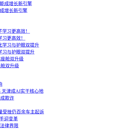
能成增长新引擎
学习更高效！
学习与护眼双提升
座舱双升级
响
 天津成AI实干核心地
构成欺诈
，销量受挫仍百余车主起诉
助手迎变革
法律界限