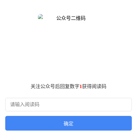
PA）打造。依托这一通用平台，该车的研发难度远低于全新从零研发
构平台本身就具备可拓展属性…… 不妨把极星 6 看作双门版极星 
 95%，他并未否认这一说法，但坦言“还不敢说已经做到百分之
悬架部件也保持一致。极星早在 2022 年就开启了洛杉矶概念版车型
前极星将重心放在第二代极星 2 以及即将推出的极星 7 紧凑型
关注公众号后回复数字
1
获得阅读码
项目。”
确定