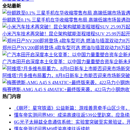
全站最新
份额跌至0.1% 三星手机在华收缩零售布局 高端低端市场皆遇
小米汽车技术再突破！昆仑架构赋能澎程增程SUV 25.99万起
郑州日产NV200即将登场 4款车型可选 燃油与插混双动力8万
广汽本田开启深度本土化变革：以中国力量重塑合资车企新未
阿维塔7月多维布局蓄力，8月8日新车上市能否迎来市场新突
梅赛德斯-AMG A45 S 4MATIC+最终版来袭，422马力小钢
热门内容
《崩坏：星穹铁道》公益新篇：游戏善意牵手山区少年，
懂车帝实测问界M9：成渝高速往返539公里趴窝，应急
6G光子太赫兹全息通信系统：实验室突破至实景验证，
懂车帝测试问界M9成渝高速往返续航