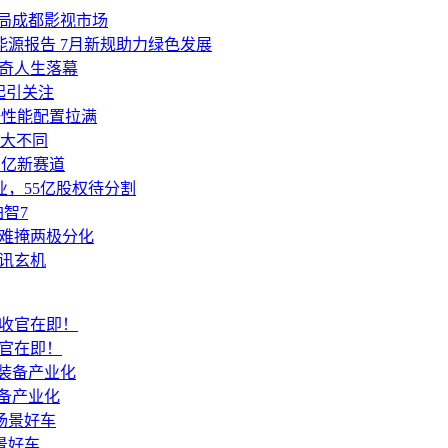
布局成都影视市场
能源报告 7月新规助力绿色发展
传奇人生落幕
元起引关注
野性能配置拉满
大不同
百亿新赛道
业，55亿股权待分割
智7
却难掩两极分化
通讯玄机
炮收官在即！
备产业化
景好车