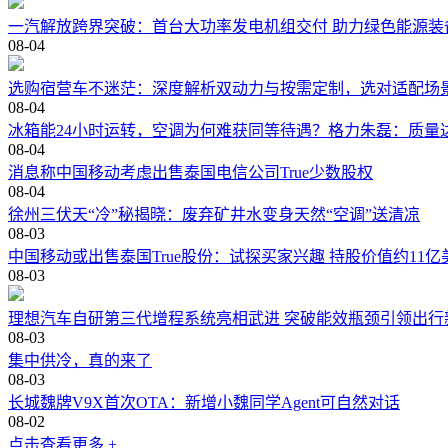
一汽解放跨界突破：首台大功率发电机组交付 助力绿色能源装
08-04
选购宿营车不迷茫：深度解析双动力与按需定制，选对适配场
08-04
冰箱能24小时运转，空调为何难获同等待遇？格力朱磊：质量
08-04
消息称中国移动考虑出售泰国电信公司True少数股权
08-04
徐州三伏天“冷”秘揭晓：废弃矿井水变身天然“空调”送清凉
08-03
中国移动或出售泰国True股份：试探买家兴趣 持股价值约11亿
08-03
理想汽车自研第三代增程系统亮相武进 突破能效瓶颈引领出行
08-03
集中供冷，真的来了
08-03
长城魏牌V9X首次OTA：新增小魏同学Agent可自然对话
08-02
点击查看更多 +