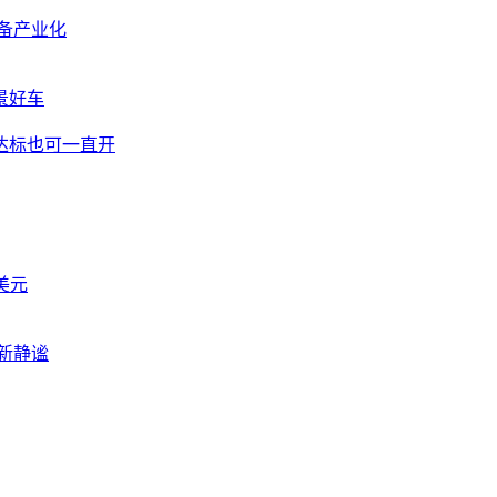
备产业化
景好车
达标也可一直开
美元
新静谧