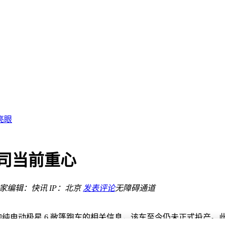
炮收官在即！
亮眼
可一直开
备产业化
司当前重心
景好车
达标也可一直开
之家
编辑：快讯
IP：北京
发表评论
无障碍通道
炮收官在即！
型动感的纯电动极星 6 敞篷跑车的相关信息，该车至今仍未正式投产。