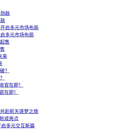
劲敌
开启多元市场布局
起售
来
破？
炮收官在即！
共赴航天逐梦之旅
续航成亮点
开启多元交互新篇