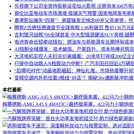
乐视旗下公司全资持股新设花似火影视 注册资本300万
哥伦比亚电动车市场激增 极端天气预警 国家电网发布新
香港影坛痛失“四哥”：谢霆锋发文悼念89岁父亲谢贤，
腾势Z古德伍德速度节全球亮相 1.96秒破百 售价130万
吉利银河战舰700全球首发 中大型插混硬派SUV亮相 越
电池寿命长短牵动钱包：燃油车与新能源车长期持有成本
AI短剧全域爆发：技术破局、产能跃升、资本热捧共筑
大洋电机实控人夫妇天价离婚案：20余年打拼成200亿企
行驶中自动跳入N档致动力中断？广汽丰田召回近4万辆铂
“后哪吒时代”动画电影崛起：神仙扎堆，市场热度攀升
变频空调内外机仅靠3根线“对话”？揭秘56v通断脉冲的
本栏最新
梅赛德斯-AMG A45 S 4MATIC+最终版来袭，422马力小钢
一汽解放跨界突破：首台大功率发电机组交付 助力绿色能源装
选购宿营车不迷茫：深度解析双动力与按需定制，选对适配场