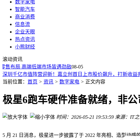
数字家电
智能汽车
商业消费
信息流
企业天眼
热点资讯
消息称中国移动考虑出售泰国电信公司True少数股权
小熊财经
梅赛德斯-AMG A45 S 4MATIC+最终版来袭，422马力小钢
滚动资讯
格力朱磊：只要质量没问题，空调完全可以一直开
零售布局 高端低端市场皆遇劲敌
清理违规视频13300余条，7月「AI魔改」视频治理成果公布
08-05
深圳千亿市值阵营迎新！嘉立创首日上市股价飙升，打新收益
广电总局：7月清理AI魔改违规视频13300余条
当前位置：
首页
>
资讯
>
数字家电
>
正文内容
冰箱能24小时运转，空调能否长期开？格力朱磊：质量达标也
一汽解放跨界突破：首台大功率发电机组交付 助力绿色能源装
极星6跑车硬件准备就绪，非公
选购宿营车不迷茫：深度解析双动力与按需定制，选对适配场
冰箱能24小时运转，空调为何难获同等待遇？格力朱磊：质量
时间：2026-05-21 19:53:59
来源：IT
消息称中国移动考虑出售泰国电信公司True少数股权
梅赛德斯-AMG A45 S 4MATIC+最终版来袭，422马力小钢
5 月 21 日消息，极星进一步披露了于 2022 年亮相、造