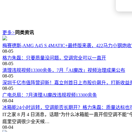
更多
>
同类资讯
梅赛德斯-AMG A45 S 4MATIC+最终版来袭，422马力小钢
08-05
格力朱磊：只要质量没问题，空调完全可以一直开
08-05
清理违规视频13300余条，7月「AI魔改」视频治理成果公布
08-05
深圳千亿市值阵营迎新！嘉立创首日上市股价飙升，打新收益
08-05
广电总局：7月清理AI魔改违规视频13300余条
08-04
冰箱能24小时运转，空调能否长期开？格力朱磊：质量达标也
IT之家 8 月 4 日消息，话题“为什么冰箱能一直开但空调
庭里空调很少全天候…
08-04