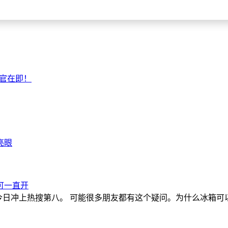
炮收官在即！
亮眼
可一直开
不能”今日冲上热搜第八。 可能很多朋友都有这个疑问。为什么冰箱