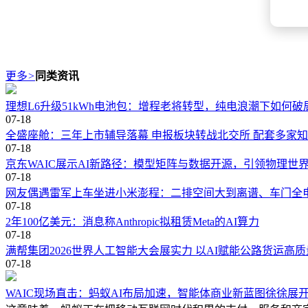
更多
>
同类资讯
理想L6升级51kWh电池包：增程老将转型，纯电浪潮下如何破
07-18
全盛座舱：三年上市辅导落幕 申报板块转战北交所 配套多家
07-18
京东WAIC展示AI新路径：模型矩阵与数据开源，引领物理世
07-18
网友偶遇雷军上车坐进小米澎程：二排空间大到离谱、车门全
07-18
2年100亿美元：消息称Anthropic拟租赁Meta的AI算力
07-18
满帮集团2026世界人工智能大会展实力 以AI赋能公路货运高
07-18
WAIC现场直击：蚂蚁AI布局加速，智能体商业新蓝图徐徐展