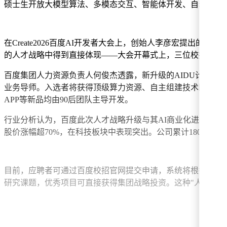
硕士生开放大模型算法、多模态交互、智能体开发、自动驾驶
在Create2026百度AI开发者大会上，创始人李彦宏提出
的人才战略中得到直接体现——大会开幕式上，三位校招员工与
百度集团人力资源负责人何俊杰透露，新升级的AIDU计划构
业务导师。入选者将获得顶级算力资源、自主组建技术团队权限
APP等新品均由90后团队主导开发。
行业分析认为，百度此次人才战略升级与其AI商业化进程密切相
股价涨幅超70%，在科技板块中表现突出。公司累计1800亿元
目前，应聘者可通过百度校招官网提交申请，系统将根据专业
研究课题，优秀项目可直接获得集团战略投资。这种"人才-技术