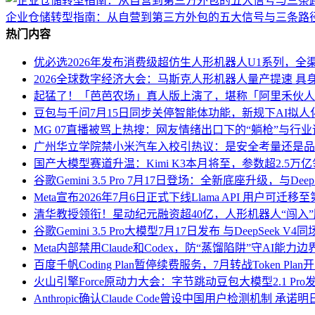
企业仓储转型指南：从自营到第三方外包的五大信号与三条路
热门内容
优必选2026年发布消费级超仿生人形机器人U1系列，全渠
2026全球数字经济大会：马斯克人形机器人量产提速 具
起猛了！「芭芭农场」真人版上演了，堪称「阿里禾伙人
豆包与千问7月15日同步关停智能体功能，新规下AI拟
MG 07直播被骂上热搜：网友情绪出口下的“躺枪”与行
广州华立学院禁小米汽车入校引热议：是安全考量还是品
国产大模型赛道升温：Kimi K3本月将至，参数超2.5万
谷歌Gemini 3.5 Pro 7月17日登场：全新底座升级，与Deep
Meta宣布2026年7月6日正式下线Llama API 用户可迁
清华教授领衔！星动纪元融资超40亿，人形机器人“闯入
谷歌Gemini 3.5 Pro大模型7月17日发布 与DeepSeek
Meta内部禁用Claude和Codex，防“蒸馏陷阱”守AI能力边
百度千帆Coding Plan暂停续费服务，7月转战Token Pl
火山引擎Force原动力大会：字节跳动豆包大模型2.1 Pr
Anthropic确认Claude Code曾设中国用户检测机制 承