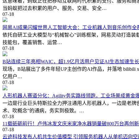
这意味着，蚂蚁正在把移动互联网时代积累的支付、服务和商
当蚂蚁把过去积累的用户、服务、交易、安全…
07-18
网易AI成果闪耀世界人工智能大会：工业机器人到音乐创作全
依托自研工业大模型与“机械智心”训练框架，网易灵动打造装载、
技能包，覆盖销售、运营…
07-18
B站连续三年亮相WAIC，超1.9亿月活用户见证AI生态加速生
现场，B站展出了多件年轻UP主创作的AI作品，并落地 bilibi
亿用户…
07-18
人形机器人赛道分化：Agility务实路线领跑，工业场景成黄金
一边是行业巨头特斯拉全力押注通用人形机器人，一边是老牌创业
术、吹概念”的通病，务实到极致。…
07-18
11载砥砺前行！卢伟冰发文庆米家净水器销量破800万台再创
07-18
云迹科技发布人机共生价值模型 引领服务机器人从单机迈向空