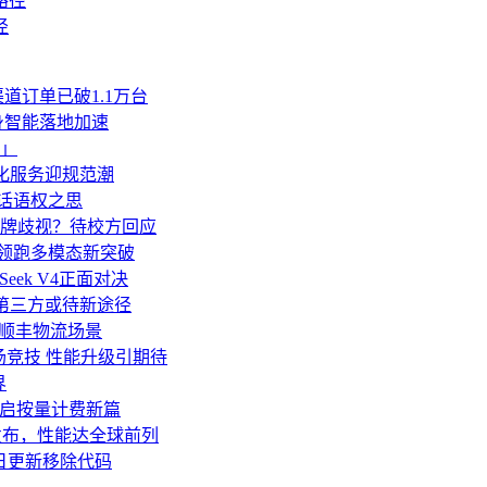
径
道订单已破1.1万台
身智能落地加速
」
人化服务迎规范潮
业话语权之思
牌歧视？待校方回应
亿领跑多模态新突破
Seek V4正面对决
移至第三方或待新途径
”顺丰物流场景
 V4同场竞技 性能升级引期待
界
an开启按量计费新篇
o发布，性能达全球前列
诺明日更新移除代码