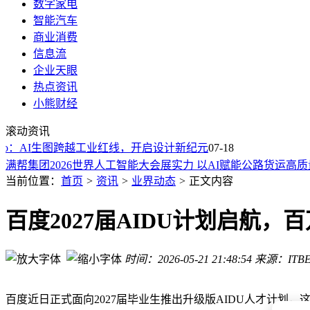
数字家电
智能汽车
商业消费
信息流
企业天眼
热点资讯
小熊财经
京东AI Home样板间惊艳亮相：全屋智能联动，懂你所需贴心
滚动资讯
网友偶遇雷军上车坐进小米澎程：二排空间大到离谱、车门全
ro：AI生图跨越工业红线，开启设计新纪元
2年100亿美元：消息称Anthropic拟租赁Meta的AI算力
07-18
满帮集团2026世界人工智能大会展实力 以AI赋能公路货运高
WAIC现场直击：蚂蚁AI布局加速，智能体商业新蓝图徐徐展
当前位置：
首页
>
资讯
>
业界动态
>
正文内容
网易AI成果闪耀世界人工智能大会：工业机器人到音乐创作全
B站连续三年亮相WAIC，超1.9亿月活用户见证AI生态加速生
百度2027届AIDU计划启航
人形机器人赛道分化：Agility务实路线领跑，工业场景成黄金
11载砥砺前行！卢伟冰发文庆米家净水器销量破800万台再创
时间：2026-05-21 21:48:54
来源：ITBE
云迹科技发布人机共生价值模型 引领服务机器人从单机迈向空
京东AI Home样板间惊艳亮相：全屋智能联动，懂你所需贴心
网友偶遇雷军上车坐进小米澎程：二排空间大到离谱、车门全
百度近日正式面向2027届毕业生推出升级版AIDU人才计