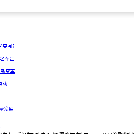
局突围？
知名车企
界新变革
电动
质量发展
开