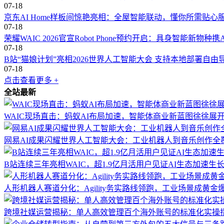
07-18
京东AI Home样板间惊艳亮相：全屋智能联动，懂你所需贴心
07-18
荣耀WAIC 2026官宣Robot Phone预约开启：具身智能新物种携Age
07-18
B站“猫娘计划”亮相2026世界人工智能大会 支持本地部署自由
07-18
点击查看更多 +
全站最新
WAIC现场直击：蚂蚁AI布局加速，智能体商业新蓝图徐徐展
网易AI成果闪耀世界人工智能大会：工业机器人到音乐创作全
B站连续三年亮相WAIC，超1.9亿月活用户见证AI生态加速生
人形机器人赛道分化：Agility务实路线领跑，工业场景成黄金
跨境社媒运营揭秘：单人高效管理百个海外账号的标准化实操