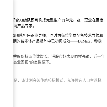
单个开发者配合AI编队即可构成完整生产力单元。这一理念在百度
数字人方向产品专家。
试选拔，高管团队担任职业导师，同时为每位学员配备技术导师和
度近期的智能体产品矩阵中已初见成效——DuMate、秒哒
%，连续四个季度保持两位数增长。港股市场表现同样亮眼，近一年
人才聚集-商业回报"的良性循环。
得注意的是，该计划突破传统校招模式，允许候选人自主选择
创新实践。