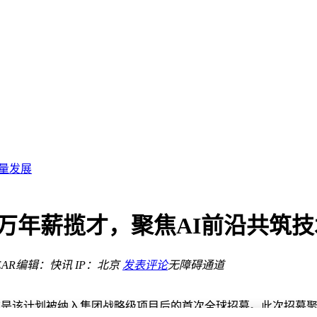
服务
电动
质量发展
开
覆盖
长
，百万年薪揽才，聚焦AI前沿共筑
爆发点
新高
AR
编辑：快讯
IP：北京
发表评论
无障碍通道
间智能运营新阶段
服务
电动
划，这是该计划被纳入集团战略级项目后的首次全球招募。此次招