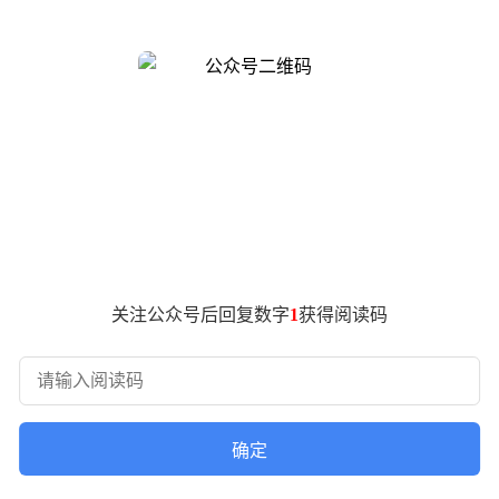
等前沿方向岗位，年薪百万起步且不设上限。
的"超级个体"概念引发行业关注。他指出，随着智能体技术的突破，
李彦宏共同发布新产品，其中最年轻的2025届毕业生已成长为
建了"三位一体"培养体系：集团CEO及事业群总裁直接参与面
，并直接参与核心产品研发。这种"让年轻人挑大梁"的策略，在百
关。最新财报显示，2026年第一季度AI业务收入占比达52
的AI研发投入中，人才培养专项占比持续扩大，形成"技术投入-
关注公众号后回复数字
1
获得阅读码
背景自动匹配智能体开发、AI异构计算等八大前沿领域岗位。值
-资本"的闭环设计，被视为互联网企业应对AI时代人才竞争的
确定