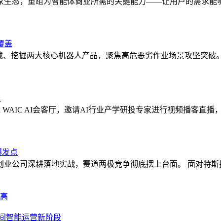
家生态，重组为智能体商业所需的关键能力——让用户的需求能
覆盖
挖掘两大核心机器人产品，聚焦高危恶劣作业场景攻坚突破。 核心产
长
li x WAIC AI会客厅，邀请AI行业产学研投专家进行视频播客
爆发点
公司深耕落地实战，赛道两极竞争彻底摆上台面。 面对特斯拉高调
新高
间智能运营新阶段